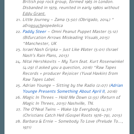
British pop rock group, formed 1965 in London.
Disbanded in 1979, reunited in early 1980s without
Eddy Grant.
Little Journey – Zama (3:50) (Obrigado, 2014) *
afro
psych
popedelica
Paddy Steer
– Omni Peanut Puppet Master (5:12)
(Bifurcation Arrows Misleading Visuals¸2015)
*Manchester, UK
Israel Nash Gripka – Just Like Water (5:01)
(Israel
Nash’s Rain Plans, 2013)
Nitai Hershkovits – My Turn feat. Kurt Rosenwinkel
(4:29) (I asked you a question, 2016) *Raw Tapes
Records + producer Rejoicer (Yuval Havkin) from
Raw Tapes Label.
Adrian Younge – Sitting by the Radio (2:07) (
Adrian
Younge Presents Something About April II
, 2016)
Magic In Threes – Hold Me Down (2:55) (Return of
Magic In Threes, 2015) Nashville, TN.
The O’Neal Twins – Wake Up Everybody (4:31)
(Christians Catch Hell (Gospel Roots 1976-79), 2015)
Barbara & Ernie – Somebody To Love (Prelude To…,
1971)