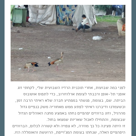
לפני כמה שבועות, אחרי תוכנית הרדיו השבועית שלי, לקחתי זוג
אופני תל-אופן ורכבתי לצומת ארלוזורוב, כדי לתפוס אוטובוס
הביתה. שם, בצומת, פגשתי במפתיע חברה שלא ראיתי הרבה זמן,
וכשעמדנו ודיברנו ראיתי לפתע ממש מאחוריה משק כנפיים גדול
מהרגיל, וזוג ברווזים יפהפיים נחתו באמצע מחנה האוהלים הגדול
שבצומת, והתחילו לאכול שאריות שמצאו בחול.
זו היתה סצינה כל כך מוזרה, לא צפויה ולא קשורה לכלום, הברווזים
היפהפיים האלה, שנחתו בצומת המג’וייפת, הרועשת והאומללה הזו.