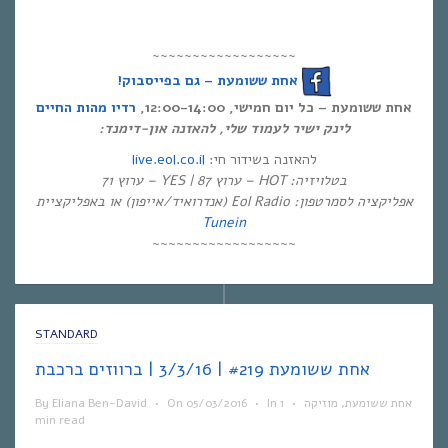
~~~~~~~~~~~~~~~~~~
אחת ששומעת – גם בפייסבוק!
אחת ששומעת – כל יום חמישי, 12:00-14:00,
רדיו מהות החיים
לינק ישיר לעמוד שלי, להאזנה און-דימנד:
live.eol.co.il
להאזנה בשידור חי:
בטלויזיה: HOT – ערוץ 87 | YES – ערוץ 71
אפליקציה לסמרטפון: Eol Radio (אנדרואיד/אייפון) או באפליקציית
Tunein
~~~~~~~~~~~~~~~~~~
STANDARD
אחת ששומעת #219 | 3/3/16 | ברווזים ברכבת
By
Eliana Ben-David
•
On
05/03/2016
•
In
1
•
מוזיקה
,
אחת ששומעת
min read