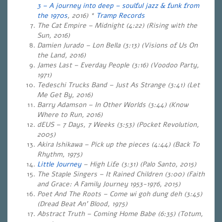
3 – A journey into deep – soulful jazz & funk from
the 1970s
, 2016) *
Tramp Records
The Cat Empire – Midnight (4:22) (Rising with the
Sun, 2016)
Damien Jurado – Lon Bella (3:13) (Visions of Us On
the Land, 2016)
James Last – Everday People (3:16) (Voodoo Party,
1971)
Tedeschi Trucks Band – Just As Strange (3:41) (Let
Me Get By, 2016)
Barry Adamson – In Other Worlds (3:44) (Know
Where to Run, 2016)
dEUS – 7 Days, 7 Weeks (3:53) (Pocket Revolution,
2005)
Akira Ishikawa – Pick up the pieces (4:44) (Back To
Rhythm, 1975)
Little Journey
– High Life (3:31) (Palo Santo, 2015)
The Staple Singers – It Rained Children (3:00) (Faith
and Grace: A Family Journey 1953-1976, 2015)
Poet And The Roots – Come wi goh dung deh (3:45)
(Dread Beat An’ Blood, 1975)
Abstract Truth – Coming Home Babe (6:35) (Totum,