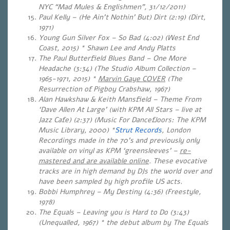
NYC “Mad Mules & Englishmen”, 31/12/2011)
Paul Kelly – (He Ain’t Nothin’ But) Dirt (2:19) (Dirt,
1971)
Young Gun Silver Fox – So Bad (4:02) (West End
Coast, 2015) * Shawn Lee and Andy Platts
The Paul Butterfield Blues Band – One More
Headache (3:34) (The Studio Album Collection –
1965-1971, 2015) *
Marvin Gaye COVER
(The
Resurrection of Pigboy Crabshaw, 1967)
Alan Hawkshaw & Keith Mansfield – Theme From
‘Dave Allen At Large’ (with KPM All Stars – live at
Jazz Cafe) (2:37) (Music For Dancefloors: The KPM
Music Library, 2000) *
Strut Records
, London
Recordings made in the 70’s and previously only
available on vinyl as KPM ‘greensleeves’ –
re-
mastered and are available online
. These evocative
tracks are in high demand by DJs the world over and
have been sampled by high profile US acts.
Bobbi Humphrey – My Destiny (4:36) (Freestyle,
1978)
The Equals – Leaving you is Hard to Do (3:43)
(Unequalled, 1967) * the debut album by The Equals