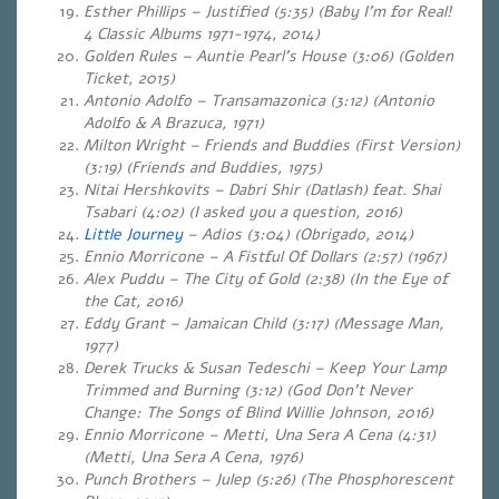
Esther Phillips – Justified (5:35) (Baby I’m for Real!
4 Classic Albums 1971-1974, 2014)
Golden Rules – Auntie Pearl’s House (3:06) (Golden
Ticket, 2015)
Antonio Adolfo – Transamazonica (3:12) (Antonio
Adolfo & A Brazuca, 1971)
Milton Wright – Friends and Buddies (First Version)
(3:19) (Friends and Buddies, 1975)
Nitai Hershkovits – Dabri Shir (Datlash) feat. Shai
Tsabari (4:02) (I asked you a question, 2016)
Little Journey
– Adios (3:04) (Obrigado, 2014)
Ennio Morricone – A Fistful Of Dollars (2:57) (1967)
Alex Puddu – The City of Gold (2:38) (In the Eye of
the Cat, 2016)
Eddy Grant – Jamaican Child (3:17) (Message Man,
1977)
Derek Trucks & Susan Tedeschi – Keep Your Lamp
Trimmed and Burning (3:12) (God Don’t Never
Change: The Songs of Blind Willie Johnson, 2016)
Ennio Morricone – Metti, Una Sera A Cena (4:31)
(Metti, Una Sera A Cena, 1976)
Punch Brothers – Julep (5:26) (The Phosphorescent