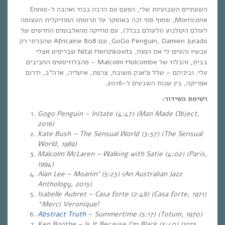
השעתיים השבועיות שלי, הפעם עם הרבה כבוד ואהבה ל-Ennio
Morricone, שסוף סוף זכה באוסקר על תרומתו המוזיקלית העצומה
לעולם הקולנוע (ולעולם בכלל), עם מוזיקה מהאלבומים החדשים של
GoGo Penguin, Damien Jurado, וגם Africaine 808 שהכרתי רק
עכשיו והעיפו לי את המוח, Nitai Hershkovits שבריפיט אצלי
בבית, והבלוז של Malcolm Holcombe – מהבלוזיסטים החביבים
עלי. וביניהם – שלל פ’אנק משובח, צרפת, איטליה, ארה”ב, ודרום
אפריקה, בין שנות השבעים ל-2016.
רשימת השידור:
Gogo Penguin – Initate (4:47) (Man Made Object,
2016)
Kate Bush – The Sensual World (3:57) (The Sensual
World, 1989)
Malcolm McLaren – Walking with Satie (4:02) (Paris,
1994)
Alan Lee – Moanin’ (5:23) (An Australian Jazz
Anthology, 2015)
Isabelle Aubret – Casa forte (2:48) (Casa forte, 1971)
*Merci Veronique!
Abstract Truth
– Summertime (5:17) (Totum, 1970)
Ken Boothe – Is It Because I’m Black (3:40) (1973,