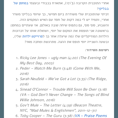
אחרי התוכנית הקרובה (17/3), אתארח בכבודי ובעצמי
במחסן של
!
בבליקי
זכיתי שהתוכנית שלי משודרת ביום חמישי, כך שיוסי בבליקי משדר
אחרי, ותמיד יש לי כמה דקות של חסד עם האיש המקסים הזה.
והשבוע, סוף סוף, גם נתפוס שיחה טובה באולפן. אז שעתיים במחסן:
בראשונה אני תופסת את המקום של יוסי, ושואלת אותו על זכרונות
הילדות המוזיקליים שלו (מה שיעלה אחר כך ל
פרוייקט ילדות
שלי),
ובשעה השנייה יוסי תופס את ההגה. מתרגשת ומחכה מאד!
רשימת השידור:
Ricky Lee Jones – ugly man (4:20) (The Evening Of
My Best Day, 2003)
Peder – Watch Me Burn (3:48) (Come With Me,
2016)
Sarah Neufeld – We’ve Got a Lot (3:35) (The Ridge,
2016)
Sinead O’Connor – Trouble Will Soon Be Over (3:18)
(VA – God Don’t Never Change – The Songs of Blind
Willie Johnson, 2016)
Gov’t Mule – The Letter (4:59) (Beacon Theatre,
NYC, “Mad Mules & Englishmen”, 2011-12-31)
Toby Cooper – The Guru (3:38) (
VA – Praise Poems