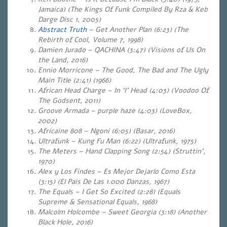
Jamaica) (The Kings Of Funk Compiled By Rza & Keb
Darge Disc 1, 2005)
Abstract Truth
– Get Another Plan (6:23) (The
Rebirth of Cool, Volume 7, 1998)
Damien Jurado – QACHINA (3:47) (Visions of Us On
the Land, 2016)
Ennio Morricone – The Good, The Bad and The Ugly
Main Title (2:41) (1966)
African Head Charge – In ‘I’ Head (4:03) (Voodoo Of
The Godsent, 2011)
Groove Armada – purple haze (4:03) (LoveBox,
2002)
Africaine 808 – Ngoni (6:05) (Basar, 2016)
Ultrafunk – Kung Fu Man (6:22) (Ultrafunk, 1975)
The Meters – Hand Clapping Song (2:54) (Struttin’,
1970)
Alex y Los Findes – Es Mejor Dejarlo Como Esta
(3:15) (El Pais De Las 1.000 Danzas, 1967)
The Equals – I Get So Excited (2:28) (Equals
Supreme & Sensational Equals, 1968)
Malcolm Holcombe – Sweet Georgia (3:18) (Another
Black Hole, 2016)