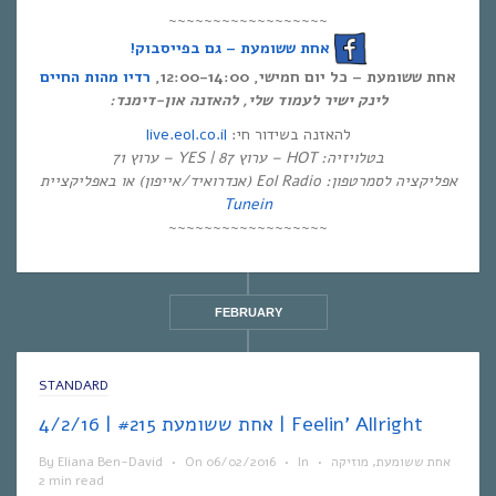
~~~~~~~~~~~~~~~~~~
אחת ששומעת – גם בפייסבוק!
אחת ששומעת – כל יום חמישי, 12:00-14:00,
רדיו מהות החיים
לינק ישיר לעמוד שלי, להאזנה און-דימנד:
live.eol.co.il
להאזנה בשידור חי:
בטלויזיה: HOT – ערוץ 87 | YES – ערוץ 71
אפליקציה לסמרטפון: Eol Radio (אנדרואיד/אייפון) או באפליקציית
Tunein
~~~~~~~~~~~~~~~~~~
FEBRUARY
STANDARD
אחת ששומעת #215 | 4/2/16 | Feelin’ Allright
By
Eliana Ben-David
•
On
06/02/2016
•
In
•
מוזיקה
,
אחת ששומעת
2 min read