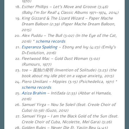
1970)
Esther Phillips – Let’s Move and Groove (3:46)
(Baby I’m for Real! 4 Classic Albums 1971-1974, 2014)
King Gizzard & The Lizard Wizard – Paper Mache
Dream Balloon (2:39) (Paper Mache Dream Balloon,
2015)
Alex Puddu – The Bull (3:02) (In the Eye of the Cat,
2016) *
schema records
Esperanza Spalding
– Ebony and Ivy (4:23) (Emily’s
D+Evolution, 2016)
Fleetwood Mac – Gold Dust Woman (5:02)
(Rumours, 1977)
toe – 孤独の発明 (Invention of Solitude) (3:23) (the
book about my idle plot on a vague anxiety, 2013)
Piero Umiliani – Hippies (3:15) (Psichedelica, 1971) *
schema records
Aziza Brahim
– Intifada (2:55) (Abbar el Hamada,
2016)
Samuel Yirga – Nou Se Soleil (feat. Creole Choir of
Cuba) (0:56) (Guzo, 2012)
Samuel Yirga – I am the Black Gold of the Sun (feat.
Creole Choir of Cuba, Nicolette, Mel Gara) (5:26)
Golden Rules – Never Die ft. Yasiin Bey (4:45)