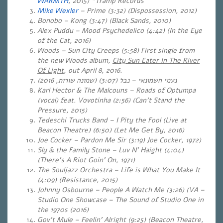
WARMTH
, 2015) *Tramp Records
Mike Wexler
– Prime (3:32) (Dispossession, 2012)
Bonobo – Kong (3:47) (Black Sands, 2010)
Alex Puddu – Mood Psychedelico (4:42) (In the Eye
of the Cat, 2016)
Woods – Sun City Creeps (5:58) First single from
the new Woods album,
City Sun Eater In The River
Of Light
, out April 8, 2016.
)
שמונה שורות, 2016
(3:07) (
נבל
–
נעמי חשמונאי
Karl Hector & The Malcouns – Roads of Optumpa
(vocal) feat. Vovotinha (2:56) (Can’t Stand the
Pressure, 2015)
Tedeschi Trucks Band – I Pity the Fool (Live at
Beacon Theatre) (6:50) (Let Me Get By, 2016)
Joe Cocker – Pardon Me Sir (3:19) Joe Cocker, 1972)
Sly & the Family Stone – Luv N’ Haight (4:04)
(There’s A Riot Goin’ On, 1971)
The Souljazz Orchestra – Life is What You Make It
(4:09) (Resistance, 2015)
Johnny Osbourne – People A Watch Me (3:26) (VA –
Studio One Showcase – The Sound of Studio One in
the 1970s (2016)
Gov’t Mule – Feelin’ Alright (9:25) (Beacon Theatre,