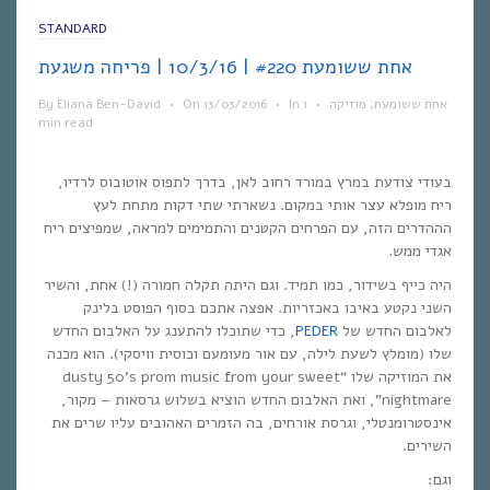
STANDARD
אחת ששומעת #220 | 10/3/16 | פריחה משגעת
By
Eliana Ben-David
•
On
13/03/2016
•
In
1
•
מוזיקה
,
אחת ששומעת
min read
בעודי צודעת במרץ במורד רחוב לאן, בדרך לתפוס אוטובוס לרדיו,
ריח מופלא עצר אותי במקום. נשארתי שתי דקות מתחת לעץ
הההדרים הזה, עם הפרחים הקטנים והתמימים למראה, שמפיצים ריח
אגדי ממש.
היה כייף בשידור, כמו תמיד. וגם היתה תקלה חמורה (!) אחת, והשיר
השני נקטע באיבו באכזריות. אפצה אתכם בסוף הפוסט בלינק
, כדי שתוכלו להתענג על האלבום החדש
PEDER
לאלבום החדש של
שלו (מומלץ לשעת לילה, עם אור מעומעם וכוסית וויסקי). הוא מכנה
את המוזיקה שלו “dusty 50’s prom music from your sweet
nightmare”, ואת האלבום החדש הוציא בשלוש גרסאות – מקור,
אינסטרומנטלי, וגרסת אורחים, בה הזמרים האהובים עליו שרים את
השירים.
וגם: