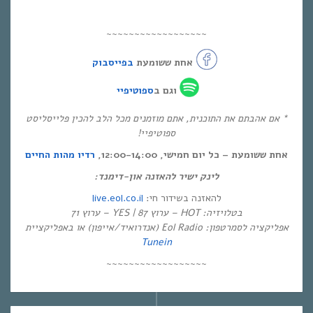
~~~~~~~~~~~~~~~~~~
אחת ששומעת
בפייסבוק
וגם ב
ספוטיפיי
* אם אהבתם את התוכנית, אתם מוזמנים מכל הלב להכין פלייסליסט
ספוטיפיי!
אחת ששומעת – כל יום חמישי, 12:00-14:00,
רדיו מהות החיים
לינק ישיר להאזנה און-דימנד:
live.eol.co.il
להאזנה בשידור חי:
בטלויזיה: HOT – ערוץ 87 | YES – ערוץ 71
אפליקציה לסמרטפון: Eol Radio (אנדרואיד/אייפון) או באפליקציית
Tunein
~~~~~~~~~~~~~~~~~~