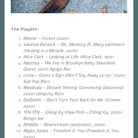
The Playlist:
Nhktar – Forest (
2020)
Julianna Barwick – Oh, Memory ft. Mary Lattimore
(Healing Is a Miracle, 2020)
Alice Clark – Looking at Life (Alice Clark, 1972)
Nautilus – We live in Brooklyn Baby (Nautiloid
Quest, 2017) Agogo Rec
Loma – Given a Sign
(Don’t Shy Away,23/10/ 2020)
Sub Pop Recs
Mekbuda – Distant Shining (Convincing Delusional,
2020) Ubiquity Recs
Daffodils – Don’t Turn Your Back On Me (Gimme,
2020)
YĪN YĪN – Chông Ky (
Haw Pinh + Chông Ky, 2020)
Bongo Joe
Mildlife – Downstream (automatic, 2020)
Myles Sanko – Freedom Is You (Freedom Is You,
2020)