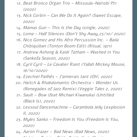
Beat Bronco Organ Trio – Missoula-Nairobi Pt1
(2020)
Nick Corbin – Can We Do It Again? (Sweet Escape,
2020)
Mamas Gun – This Is the Day (single, 2020)
Loma – Half Silences
(Don’t Shy Away,23/10/ 2020)
Nico Gomez and His Afro Percussion Inc. – Baila
Chibiquiban (Tonton Boom Edit) (Ritual, 1971)
Andrew Ashong & Kaidi Tatham – Washed in You
(Sankofa Season, 2020)
Cyril Cyril – Le Cavalier Riant (Yallah Mickey Mouse,
16/10/2020)
Ezechiel Pailhès – J’aimerais tant (Oh!, 2020)
Haitch & Rhabdomantic Orchestra – Wonder Us
(Renegades of Jazz Remix) (Veggie Tales 2, 2020)
Sault – Bow (feat Michael Kiwanuka) (Untitled
(Black Is), 2020)
Lexsoul Dancemachine – Carambola Jelly Lexplosion
II, 2020)
Myles Sanko – Freedom Is You (Freedom Is You,
2020)
Aaron Frazer – Bad News (Bad News, 2020)