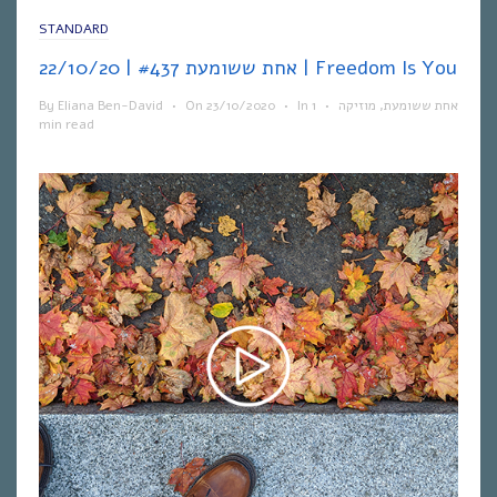
STANDARD
אחת ששומעת #437 | 22/10/20 | Freedom Is You
By
Eliana Ben-David
•
On
23/10/2020
•
In
1
•
מוזיקה
,
אחת ששומעת
min read