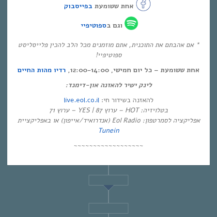
אחת ששומעת
בפייסבוק
וגם ב
ספוטיפיי
* אם אהבתם את התוכנית, אתם מוזמנים מכל הלב להכין פלייסליסט
ספוטיפיי!
אחת ששומעת – כל יום חמישי, 12:00-14:00,
רדיו מהות החיים
לינק ישיר להאזנה און-דימנד:
live.eol.co.il
להאזנה בשידור חי:
בטלויזיה: HOT – ערוץ 87 | YES – ערוץ 71
אפליקציה לסמרטפון: Eol Radio (אנדרואיד/אייפון) או באפליקציית
Tunein
~~~~~~~~~~~~~~~~~~