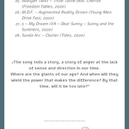
Nubiyan Twist – Tittle Tattle feat. Cherise
(Freedom Fables, 2020)
M.D.F. – Augmented Reality Driven (Young Men
Drive Fast, 2020)
5 – My Dream (VA – Dear Sunny – Sunny and the
Sunliners, 2020)
Sunda Arc – Cluster (Tides, 2020)
„The song tells a story, a story of anger at the lack
of sense and direction in our time.
Where are the giants of our age? And when will they
wield the power that makes the difference? By that
time, will it be too late?“
~~~~~~~~~~~~~~~~~~