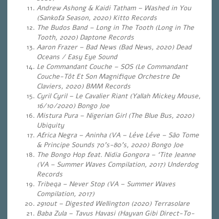
Andrew Ashong & Kaidi Tatham – Washed in You
(Sankofa Season, 2020) Kitto Records
The Budos Band – Long in The Tooth (Long in The
Tooth, 2020) Daptone Records
Aaron Frazer – Bad News (Bad News, 2020) Dead
Oceans / Easy Eye Sound
Le Commandant Couche – SOS (Le Commandant
Couche-Tôt Et Son Magnifique Orchestre De
Claviers, 2020) BMM Records
Cyril Cyril – Le Cavalier Riant (Yallah Mickey Mouse,
16/10/2020) Bongo Joe
Mistura Pura – Nigerian Girl (The Blue Bus, 2020)
Ubiquity
Africa Negra – Aninha (VA – Léve Léve – São Tome
& Principe Sounds 70’s-80’s, 2020) Bongo Joe
The Bongo Hop feat. Nidia Gongora – ‘Tite Jeanne
(VA – Summer Waves Compilation, 2017) Underdog
Records
Tribeqa – Never Stop (VA – Summer Waves
Compilation, 2017)
291out – Digested Wellington (2020) Terrasolare
Baba Zula – Tavus Havasi (Hayvan Gibi Direct-To-