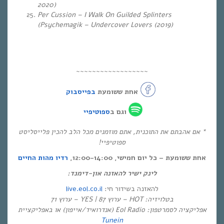
2020)
Per Cussion – I Walk On Guilded Splinters
(Psychemagik – Undercover Lovers (2019)
~~~~~~~~~~~~~~~~~~
אחת ששומעת
בפייסבוק
וגם ב
ספוטיפיי
* אם אהבתם את התוכנית, אתם מוזמנים מכל הלב להכין פלייסליסט
ספוטיפיי!
אחת ששומעת – כל יום חמישי, 12:00-14:00,
רדיו מהות החיים
לינק ישיר להאזנה און-דימנד:
live.eol.co.il
להאזנה בשידור חי:
בטלויזיה: HOT – ערוץ 87 | YES – ערוץ 71
אפליקציה לסמרטפון: Eol Radio (אנדרואיד/אייפון) או באפליקציית
Tunein