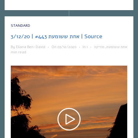
STANDARD
אחת ששומעת #443 | 3/12/20 | Source
By
Eliana Ben-David
•
On
03/12/2020
•
In
1
•
מוזיקה
,
אחת ששומעת
min read