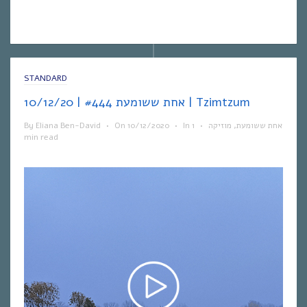
STANDARD
אחת ששומעת #444 | 10/12/20 | Tzimtzum
By
Eliana Ben-David
•
On
10/12/2020
•
In
1
•
מוזיקה
,
אחת ששומעת
min read