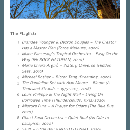
The Playlist:
Brandee Younger & Dezron Douglas – The Creator
Has a Master Plan (Force Majeure, 2020)
Illiane Pansesoy’s Tropical Orchestra – Easy On the
Way (IN: ROCK NATUFIAN, 2020)
Maria Chiara Argirò – Watery Universe (Hidden
Seas, 2019)
Michael Rother – Bitter Tang (Dreaming, 2020)
The Dandelion Set with Alan Moore – Bloom (A
Thousand Strands – 1975-2015, 2016)
Louis Philippe & The Night Mail – Living On
Borrowed Time (Thunderclouds, 11/12/2020)
Mistura Pura – A Prayer for Odara (The Blue Bus,
2020)
Ghost Funk Orchestra – Quiet Soul (An Ode to
Escapism, 2020)
Sault – Little Boy (UNTITLED (Rise), 2020)