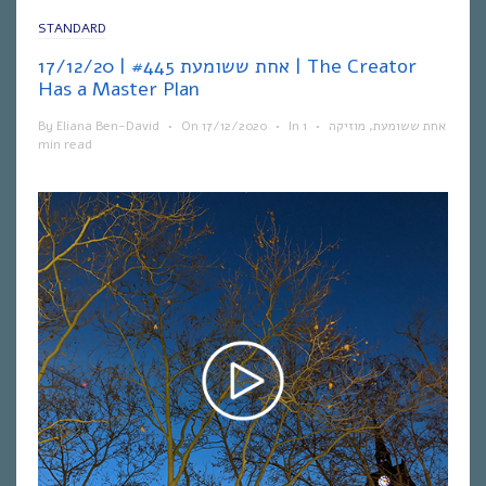
STANDARD
אחת ששומעת #445 | 17/12/20 | The Creator
Has a Master Plan
By
Eliana Ben-David
•
On
17/12/2020
•
In
1
•
מוזיקה
,
אחת ששומעת
min read