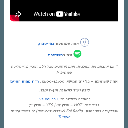
~~~~~~~~~~~~~~~~~~
אחת ששומעת
בפייסבוק
וגם ב
ספוטיפיי
* אם אהבתם את התוכנית, אתם מוזמנים מכל הלב להכין פלייסליסט
ספוטיפיי!
אחת ששומעת – כל יום חמישי, 12:00-14:00,
רדיו מהות החיים
לינק ישיר להאזנה און-דימנד:
live.eol.co.il
להאזנה בשידור חי:
בטלויזיה: HOT – ערוץ 87 | YES – ערוץ 71
אפליקציה לסמרטפון: Eol Radio (אנדרואיד/אייפון) או באפליקציית
Tunein
~~~~~~~~~~~~~~~~~~