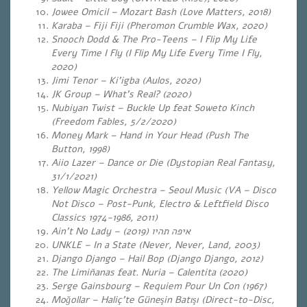
Jowee Omicil – Mozart Bash (Love Matters, 2018)
Karaba – Fiji Fiji (Pheromon Crumble Wax, 2020)
Snooch Dodd & The Pro-Teens – I Flip My Life
Every Time I Fly (I Flip My Life Every Time I Fly,
2020)
Jimi Tenor – Ki’igba (Aulos, 2020)
JK Group – What’s Real? (2020)
Nubiyan Twist – Buckle Up feat Soweto Kinch
(Freedom Fables, 5/2/2020)
Money Mark – Hand in Your Head (Push The
Button, 1998)
Aiio Lazer – Dance or Die (Dystopian Real Fantasy,
31/1/2021)
Yellow Magic Orchestra – Seoul Music (VA – Disco
Not Disco – Post-Punk, Electro & Leftfield Disco
Classics 1974-1986, 2011)
Ain’t No Lady –
(2019)
איפה תהיו
UNKLE – In a State (Never, Never, Land, 2003)
Django Django – Hail Bop (Django Django, 2012)
The Limiñanas feat. Nuria – Calentita
(2020)
Serge Gainsbourg – Requiem Pour Un Con (1967)
Moğollar – Haliç’te Güneşin Batışı (Direct-to-Disc,