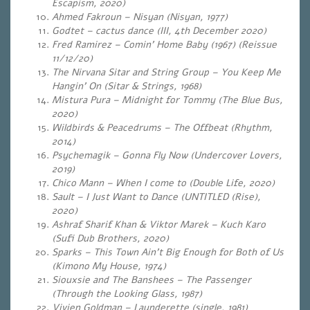
Escapism, 2020)
Ahmed Fakroun – Nisyan (Nisyan, 1977)
Godtet – cactus dance (III, 4th December 2020)
Fred Ramirez – Comin’ Home Baby (1967) (Reissue
11/12/20)
The Nirvana Sitar and String Group – You Keep Me
Hangin’ On (Sitar & Strings, 1968)
Mistura Pura – Midnight for Tommy (The Blue Bus,
2020)
Wildbirds & Peacedrums – The Offbeat (Rhythm,
2014)
Psychemagik – Gonna Fly Now (Undercover Lovers,
2019)
Chico Mann – When I come to (Double Life, 2020)
Sault – I Just Want to Dance (UNTITLED (Rise),
2020)
Ashraf Sharif Khan & Viktor Marek – Kuch Karo
(Sufi Dub Brothers, 2020)
Sparks – This Town Ain’t Big Enough for Both of Us
(Kimono My House, 1974)
Siouxsie and The Banshees – The Passenger
(Through the Looking Glass, 1987)
Vivien Goldman – Launderette (single, 1981)