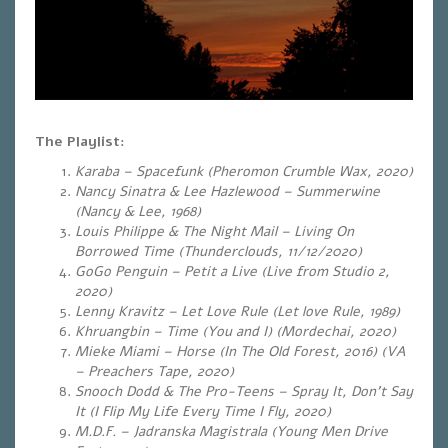
The
Playlist
:
Karaba – Spacefunk
(Pheromon Crumble Wax, 2020)
Nancy Sinatra & Lee Hazlewood – Summerwine
(Nancy & Lee, 1968)
Louis Philippe & The Night Mail – Living On
Borrowed Time (Thunderclouds, 11/12/2020)
GoGo Penguin – Petit a Live (Live from Studio 2,
2020)
Lenny Kravitz – Let Love Rule (Let love Rule, 1989)
Khruangbin – Time (You and I) (Mordechai, 2020)
Mieke Miami – Horse (In The Old Forest, 2016) (VA
– Preachers Tape, 2020)
Snooch Dodd & The Pro-Teens – Spray It, Don’t Say
It (I Flip My Life Every Time I Fly, 2020)
M.D.F. – Jadranska Magistrala (Young Men Drive