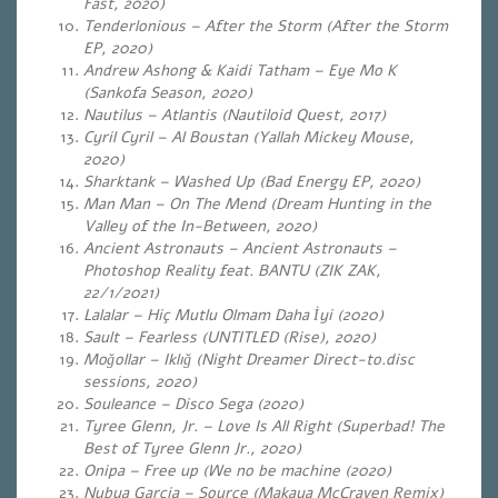
Fast, 2020)
Tenderlonious – After the Storm (After the Storm
EP, 2020)
Andrew Ashong & Kaidi Tatham – Eye Mo K
(Sankofa Season, 2020)
Nautilus – Atlantis (Nautiloid Quest, 2017)
Cyril Cyril – Al Boustan (Yallah Mickey Mouse,
2020)
Sharktank – Washed Up (Bad Energy EP, 2020)
Man Man – On The Mend (Dream Hunting in the
Valley of the In-Between, 2020)
Ancient Astronauts – Ancient Astronauts –
Photoshop Reality feat. BANTU (ZIK ZAK,
22/1/2021)
Lalalar – Hiç Mutlu Olmam Daha İyi (2020)
Sault – Fearless (UNTITLED (Rise), 2020)
Moğollar – Iklığ (Night Dreamer Direct-to.disc
sessions, 2020)
Souleance – Disco Sega (2020)
Tyree Glenn, Jr. – Love Is All Right (Superbad! The
Best of Tyree Glenn Jr., 2020)
Onipa – Free up (We no be machine (2020)
Nubya Garcia – Source (Makaya McCraven Remix)