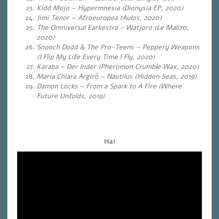
Kidd Mojo – Hypermnesia (Dionysia EP, 2020)
Jimi Tenor – Afroeuropea
(Aulos, 2020)
The Omniversal Earkestra – Watjoro
(Le Mali70,
2020)
Snooch Dodd & The Pro-Teens – Peppery Weapons
(I Flip My Life Every Time I Fly, 2020)
Karaba – Der Inder (Pheromon Crumble Wax, 2020)
Maria Chiara Argirò – Nautilus (Hidden Seas, 2019)
Damon Locks – From a Spark to A Fire (Where
Future Unfolds, 2019)
Ha!