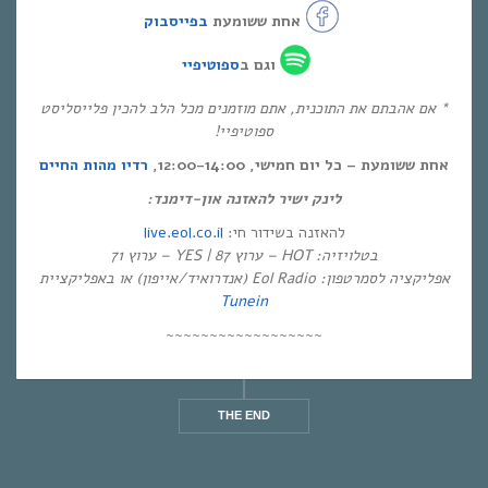
אחת ששומעת
בפייסבוק
וגם ב
ספוטיפיי
* אם אהבתם את התוכנית, אתם מוזמנים מכל הלב להכין פלייסליסט
ספוטיפיי!
אחת ששומעת – כל יום חמישי, 12:00-14:00,
רדיו מהות החיים
לינק ישיר להאזנה און-דימנד:
live.eol.co.il
להאזנה בשידור חי:
בטלויזיה: HOT – ערוץ 87 | YES – ערוץ 71
אפליקציה לסמרטפון: Eol Radio (אנדרואיד/אייפון) או באפליקציית
Tunein
~~~~~~~~~~~~~~~~~~
THE END
THE END
THE END