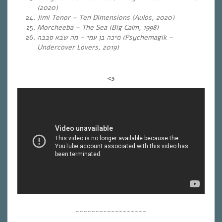
(2020)
Jimi Tenor – Ten Dimensions (Aulos, 2020)
Morcheeba – The Sea (Big Calm, 1998)
מה שבא סבבה
–
מיכה בן עמי
(Psychemagik –
Undercover Lovers, 2019)
<3
~~~~~~~~~~~~~~~~~~