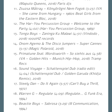
(Maputo Queens, 2016) Paris djs
Zsuzsa Mátray – Könyörögni Nem Fogok (3:23) (VA
– She came from Hungary – 1960s Beat Girls from
the Eastern Bloc, 2018)
The Har-You Percussion Group – Welcome to the
Party (4:02) (Har-You Percussion Group, 1969)
Tonga Boys – Zaninga Ku Malawi (4:51) (Vindodo ,
2018) 1000HZ records
Onom Agemo & The Disco Jumpers – Super Cannes
(5:13) (Magic Polaroid, 2018)
Primatune feat. Wordsworth – So siehts aus (4:38)
(VA – Golden Hits – Munich Hip-Hop, 2018) Tramp
Recs
Sound Voyage – Schattenspiel Dub (radio edit)
(4:04) (Schattenspiel Dub / Golden Garuda (Khidja
Remix), 2018)
Steely Dan – Do It Again (5:57) (Can’t Buy a Thrill,
1972)
Warren G – Regulate (4:09) (Regulate… G Funk Era,
1994)
Beastie Boys – Sabrosa (3:29) (Ill Communication,
1994)