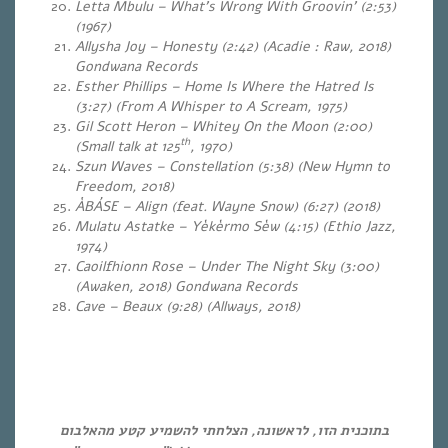
Letta Mbulu – What’s Wrong With Groovin’ (2:53)
(1967)
Allysha Joy – Honesty (2:42) (Acadie : Raw, 2018)
Gondwana Records
Esther Phillips – Home Is Where the Hatred Is
(3:27)
(From A Whisper to A Scream, 1975)
Gil Scott Heron – Whitey On the Moon (2:00)
th
(Small talk at 125
, 1970)
Szun Waves – Constellation (5:38) (New Hymn to
Freedom, 2018)
ÀBÁSE – Align (feat. Wayne Snow) (6:27) (2018)
Mulatu Astatke – Yèkèrmo Sèw (4:15)
(Ethio Jazz,
1974)
Caoilfhionn Rose – Under The Night Sky (3:00)
(Awaken, 2018) Gondwana Records
Cave – Beaux (9:28) (Allways, 2018)
בתוכנית הזו, לראשונה, הצלחתי להשמיע קטע מהאלבום