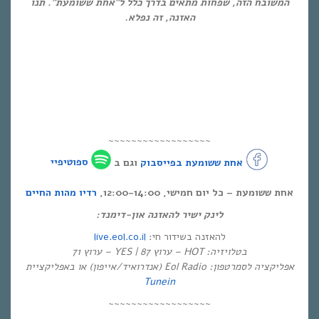
המשובח הזה, שפחות מתאים בדרך כלל ל”אחת ששומעת”. תנו
האזנה, זה נפלא.
~~~~~~~~~~~~~~~~~~
אחת ששומעת בפייסבוק
וגם ב
ספוטיפיי
אחת ששומעת – כל יום חמישי, 12:00-14:00,
רדיו מהות החיים
לינק ישיר להאזנה און-דימנד:
live.eol.co.il
להאזנה בשידור חי:
בטלויזיה: HOT – ערוץ 87 | YES – ערוץ 71
אפליקציה לסמרטפון: Eol Radio (אנדרואיד/אייפון) או באפליקציית
Tunein
~~~~~~~~~~~~~~~~~~