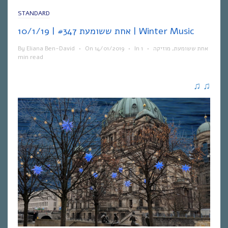
STANDARD
אחת ששומעת #347 | 10/1/19 | Winter Music
By
Eliana Ben-David
•
On
14/01/2019
•
In
1
•
מוזיקה
,
אחת ששומעת
min read
♫
♫