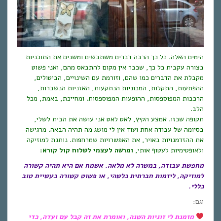
הימים האלה. כל כך הרבה דברים משתבשים ומשנים את התוכניות
בצורה עקבית כל כך, שכבר אין מקום להתבאס מהם, ואני פשוט
מקבלת את הדברים כמו שהם, וזורמת עם השינויים, הביטולים,
ההפתעות, התקלות, המכוניות הנתקעות, האזניות הנשברות,
הרכבות המפוספסות, ההופעות המפוספסות. ומחייכת, באמת, מכל
הלב.
תקופה שכזו. אמצע הקיץ, לאט לאט אני עושה את הבית לשלי,
בסיומה של עבודה אחת ועוד אין לי מושג מה תהיה הבאה. מרגישה
את ההזדמנויות באויר, את האפשרויות שמרחפות. נותנת למוזיקה
ולאופטימיות לעטוף אותי,
ומרשה לעצמי לשלוח קול קורא:
מחפשת עבודה, במשרה לא מלאה. אשמח אם היא תהיה קשורה
למוזיקה, ליזמות חברתית כלשהי, או פשוט קשורה בעשיית טוב
כללי.
וגם:
מזמנת לי זוגיות השנה, ואומרת את זה קבל עם ועדה, כדי