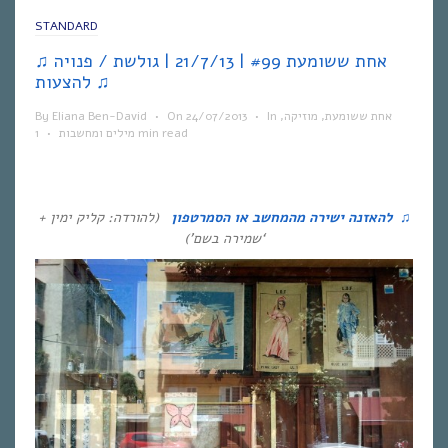
STANDARD
♫ אחת ששומעת #99 | 21/7/13 | גולשת / פנויה
להצעות ♫
אחת ששומעת
,
מוזיקה
,
In
•
24/07/2013
On
•
Eliana Ben-David
By
1 min read
מילים ומחשבות
•
♫
להאזנה ישירה מהמחשב או הסמרטפון
(להורדה: קליק ימין +
‘שמירה בשם’)