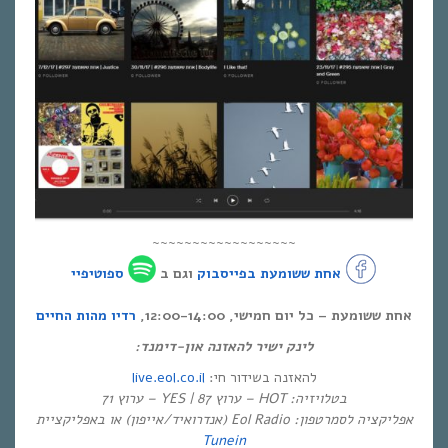
~~~~~~~~~~~~~~~~~~
אחת ששומעת בפייסבוק
וגם ב
ספוטיפיי
אחת ששומעת – כל יום חמישי, 12:00-14:00,
רדיו מהות החיים
לינק ישיר להאזנה און-דימנד:
live.eol.co.il
להאזנה בשידור חי:
בטלויזיה: HOT – ערוץ 87 | YES – ערוץ 71
אפליקציה לסמרטפון: Eol Radio (אנדרואיד/אייפון) או באפליקציית
Tunein