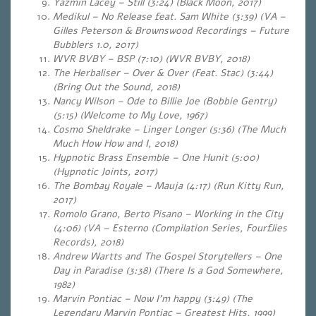
Yazmin Lacey – Still (3:24) (Black Moon, 2017)
Medikul – No Release feat. Sam White (3:39) (VA –
Gilles Peterson & Brownswood Recordings – Future
Bubblers 1.0, 2017)
WVR BVBY – BSP (7:10) (WVR BVBY, 2018)
The Herbaliser – Over & Over (Feat. Stac) (3:44)
(Bring Out the Sound, 2018)
Nancy Wilson – Ode to Billie Joe (Bobbie Gentry)
(5:15) (Welcome to My Love, 1967)
Cosmo Sheldrake – Linger Longer (5:36) (The Much
Much How How and I, 2018)
Hypnotic Brass Ensemble – One Hunit (5:00)
(Hypnotic Joints, 2017)
The Bombay Royale – Mauja (4:17) (Run Kitty Run,
2017)
Romolo Grano, Berto Pisano – Working in the City
(4:06) (VA – Esterno (Compilation Series, Fourflies
Records), 2018)
Andrew Wartts and The Gospel Storytellers – One
Day in Paradise (3:38) (There Is a God Somewhere,
1982)
Marvin Pontiac – Now I’m happy (3:49) (The
Legendary Marvin Pontiac – Greatest Hits, 1999)