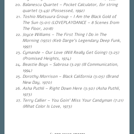
Balanescu Quartet – Pocket Calculator, for string
quartet (3:49) (Possessed, 1992)
Toshio Matsuura Group – I Am the Black Gold of
The Sun (5:01) (LOVEPLAYDANCE – 8 Scenes from
The Floor, 2018)
Joyce Williams – The First Thing I Do in The
Morning (1972) (Keb Darge’s Legendary Deep Funk,
1997)
Cymande – Our Love (Will Really Get Going) (3:25)
(Promised Heights, 1974)
Beastie Boys – Sabrosa (3:29)
(Ill Communication,
1994)
Dorothy Morrison – Black California (3:05)
(Brand
New Day, 1970)
Asha Puthli – Right Down Here (3:50)
(Asha Puthli,
1973)
Terry Callier – You Goin’ Miss Your Candyman (7:21)
(What Color Is Love, 1973)
…
…