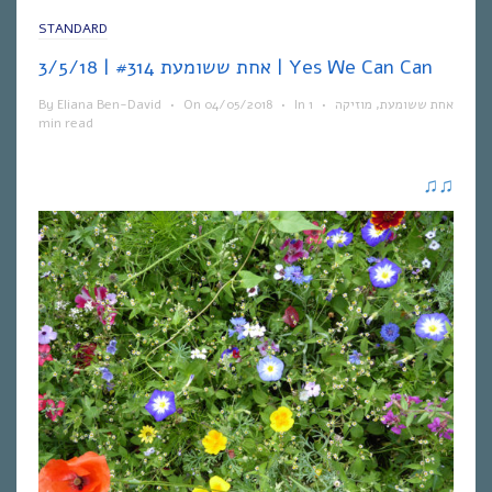
STANDARD
אחת ששומעת #314 | 3/5/18 | Yes We Can Can
By
Eliana Ben-David
•
On
04/05/2018
•
In
1
•
מוזיקה
,
אחת ששומעת
min read
♫
♫