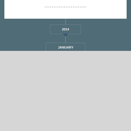
~~~~~~~~~~~~~~~~~~
2014
JANUARY
STANDARD
אחת ששומעת #299 | 22/12/17 | Healing
By
Eliana Ben-David
•
On
22/12/2017
•
In
1
•
מוזיקה
,
אחת ששומעת
min read
♫
♫