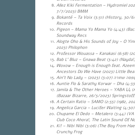
Allez Kiki Fermentation – Hydromiel 2022
7/7/2023) BMM
Bokanté – Ta Voix (3:51) (History, 30/6
Records
Pigeon – Mama Yo Mama Yo (4:43) (Back
Soundway Recs
Alogte Oho & His Sounds of Joy – O Yin
2023) Philophon
Professor Wouassa – Kanakasi (6:58) (2
Bab L’ Bluz – Gnawa Beat (3:42) (Nayda!
Woxow – Enough is Enough feat. Azeem
Ancestors Do We Have (2023) Little Be
Ain’t No Lady –
(3:07) (2023)
ופסה שחורה
Auntie Flo & Sarathy Korwar – Dha (4:33
Jamila & The Other Heroes – YABA
يابا
(A
(Bazaar Bizarre, 26/5/2023) Springstoff
A Certain Ratio – SAMO (2:55) (1982, 202
Angelica Garcia – Lucifer Waiting (4:30)
Chupame El Dedo – Metalero (3:44) (VA
Club Coco Ahora!, The Latin Sound Of N
Ki! – Nibi Nibi (3:06) (The Boy From Ha
Crunchy Frog