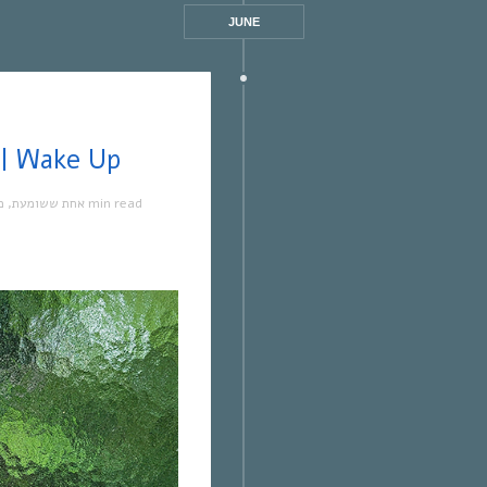
JUNE
אחת ששומעת #563 | /6/23 | Wake Up
מ
,
אחת ששומעת
1 min read