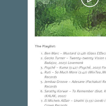
The Playlist:
Ben Marc – Mustard (2:48) (Glass Effect
Gecko Turner – Twenty-twenty Vision 
Badajoz, 2023) Lovemonk
Psyché – Kuma (3:42) (Psyché, 2023) Fou
Ruti – So Much More (3:42) (MixTea_Mi
Records
Jembaa Groove – Adesane (Pachakuti Re
Records
Sarathy Korwar – To Remember (feat. Ku
(KALAK, 2022)
El Michels Affair – Unathi (3:33) (2018) 
Crown Records