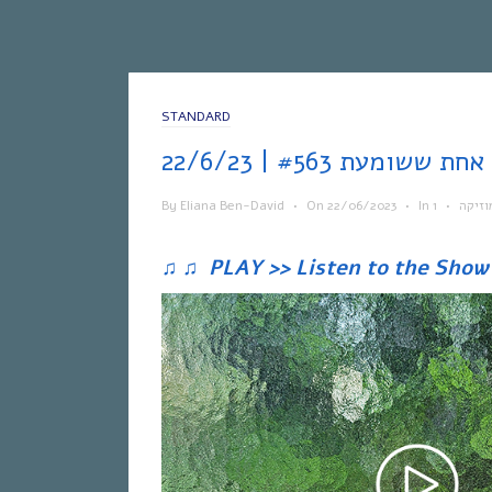
STANDARD
22
By
Eliana Ben-David
•
On
22/06/2023
•
In
•
וזיקה
♫
♫
PLAY >> Listen to the Show