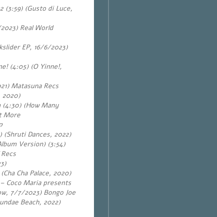
 (3:59) (Gusto di Luce,
/2023) Real World
slider EP, 16/6/2023)
ne!
(4:05) (O Yinne!,
021) Matasuna Recs
, 2020)
 (4:30) (How Many
at More
ק
) (Shruti Dances, 2022)
lbum Version) (3:54)
 Recs
3)
 (Cha Cha Palace, 2020)
 – Coco Maria presents
ow, 7/7/2023) Bongo Joe
eundae Beach, 2022)