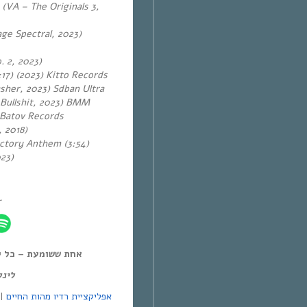
 (VA – The Originals 3,
ge Spectral, 2023)
. 2, 2023)
17) (2023)
Kitto Records
sher, 2023) Sdban Ultra
 Bullshit, 2023) BMM
 Batov Records
 2018)
ctory Anthem (3:54)
023)
~
אחת ששומעת – כל יום חמיש,
לינ:
אפליקציית רדיו מהות החיים