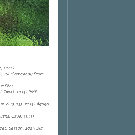
, 2022)
(4:16) (Somebody From
r Flies
lkTape!, 2023) PMR
mix) (3:05) (2023) Agogo
shal Gaya) (5:13)
(Yeti Season, 2021) Big