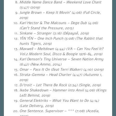
Middle Name Dance Band – Weekend Love Chant
(5:47) (2019)
Jungle Brown – Keep It Movin’ (4:06) (Full Circle,
2019)
Karl Hector & The Malcouns – Dege Dub (4:06)
(Can’t Stand the Pressure, 2015)
Sinkane – Stranger (3:16) (Dépaysé, 2019)
YĪN YĪN – One Inch Punch (5:08) (The Rabbit that
hunts Tigers, 2019)
Maxwell – Meltdown (4:44) (VA – Can You Feel It?
Vol.2 Modern Soul, Disco & Boogie 1976-​84, 2019)
Karl Denson’s Tiny Universe – Seven Nation Army
(6:42) (New Ammo, 2014)
Omar – Pass It On (feat Terri Walker) (4:10) (2019)
Strata-Gemma – Head Charter (4:47) (Autunno 1,
2019)
D/troit – Let There Be Rock (2:54) (Single, 2019)
Ikebe Shakedown – Hammer into Anvil (4:06) (Kings
Left Behind, 2019)
General Elektriks – What You Want to Do (4:14)
(Late Delivery, 2019)
One Sentence. Supervisor – *** (7:08) (Acedia,