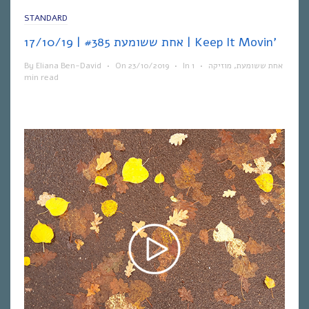
STANDARD
אחת ששומעת #385 | 17/10/19 | Keep It Movin’
By
Eliana Ben-David
•
On
23/10/2019
•
In
1
•
מוזיקה
,
אחת ששומעת
min read