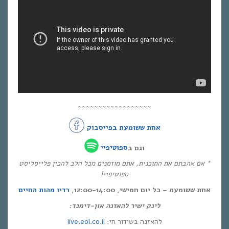
~~~~~~~~~~~~~~~~~~
אחת ששומעת בפייסבוק
וגם ב
ספוטיפיי
* אם אהבתם את התוכנית, אתם מוזמנים מכל הלב להכין פלייסליסט
ספוטיפיי!
אחת ששומעת – כל יום חמישי, 12:00-14:00,
רדיו מהות החיים
לינק ישיר להאזנה און-דימנד:
live.eol.co.il
להאזנה בשידור חי: