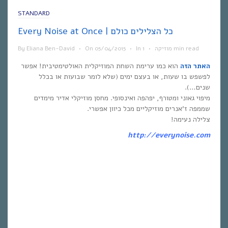
STANDARD
Every Noise at Once | כל הצלילים כולם
1 min read
מוזיקה
•
In
•
05/04/2015
On
•
Eliana Ben-David
By
האתר הזה
הוא כמו ערימת השחת המוזיקלית האולטימטיבית! אפשר
לפשפש בו שעות, או בעצם ימים (שלא לומר שבועות או בכלל
שנים…).
מיפוי גאוני ומטורף, יפהפה ואינסופי. מחסן מוזיקלי אדיר מימדים
שממפה ז’אנרים מוזיקליים מכל כיוון אפשרי.
צלילה נעימה!
http://everynoise.com