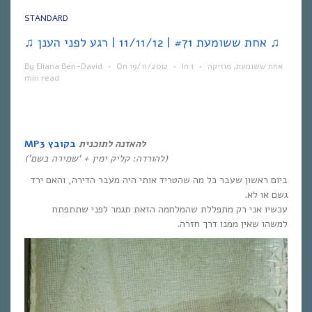
STANDARD
♫ אחת ששומעת #71 | 11/11/12 | רגע לפני הענן ♫
אחת ששומעת
,
מוזיקה
•
1
In
•
19/11/2012
On
•
Eliana Ben-David
By
min read
להאזנה לתוכנית
בקובץ MP3
(להורדה: קליק ימין + ‘שמירה בשם’)
ביום ראשון שעבר כל מה שהטריד אותי היה מעבר הדירה, והאם ירד
גשם או לא.
עכשיו אני רק מתפללת שהמלחמה הזאת תגמר לפני שתתפתח
למשהו שאין ממנו דרך חזרה.