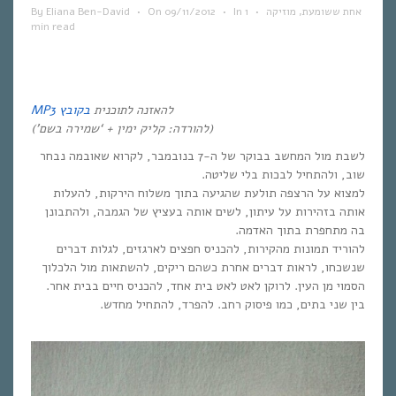
אחת ששומעת
,
מוזיקה
•
1
In
•
09/11/2012
On
•
Eliana Ben-David
By
min read
להאזנה לתוכנית
בקובץ MP3
(להורדה: קליק ימין + ‘שמירה בשם’)
לשבת מול המחשב בבוקר של ה-7 בנובמבר, לקרוא שאובמה נבחר
שוב, ולהתחיל לבכות בלי שליטה.
למצוא על הרצפה תולעת שהגיעה בתוך משלוח הירקות, להעלות
אותה בזהירות על עיתון, לשים אותה בעציץ של הגמבה, ולהתבונן
בה מתחפרת בתוך האדמה.
להוריד תמונות מהקירות, להכניס חפצים לארגזים, לגלות דברים
שנשכחו, לראות דברים אחרת כשהם ריקים, להשתאות מול הלכלוך
הסמוי מן העין. לרוקן לאט לאט בית אחד, להכניס חיים בבית אחר.
בין שני בתים, כמו פיסוק רחב. להפרד, להתחיל מחדש.