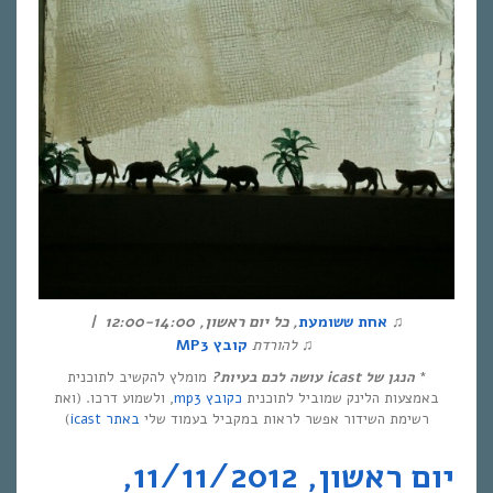
♫
אחת ששומעת
,
כל יום ראשון
, 12:00-14:00
|
♫
להורדת
קובץ
MP3
*
הנגן של
icast
עושה לכם בעיות?
מומלץ להקשיב לתוכנית
באמצעות הלינק שמוביל לתוכנית
כקובץ mp3
, ולשמוע דרכו. (ואת
רשימת השידור אפשר לראות במקביל בעמוד שלי
באתר icast
)
יום ראשון, 11/11/2012,