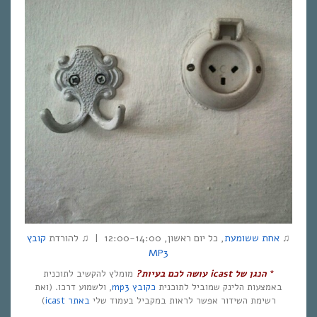
♫
אחת ששומעת
, כל יום ראשון, 12:00-14:00 | ♫ להורדת
קובץ
MP3
*
הנגן של
icast
עושה לכם בעיות?
מומלץ להקשיב לתוכנית
באמצעות הלינק שמוביל לתוכנית
כקובץ mp3
, ולשמוע דרכו. (ואת
רשימת השידור אפשר לראות במקביל בעמוד שלי
באתר icast
)