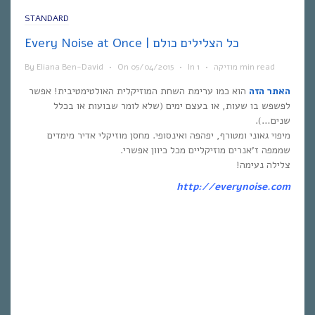
STANDARD
Every Noise at Once | כל הצלילים כולם
1 min read
מוזיקה
•
In
•
05/04/2015
On
•
Eliana Ben-David
By
האתר הזה
הוא כמו ערימת השחת המוזיקלית האולטימטיבית! אפשר
לפשפש בו שעות, או בעצם ימים (שלא לומר שבועות או בכלל
שנים…).
מיפוי גאוני ומטורף, יפהפה ואינסופי. מחסן מוזיקלי אדיר מימדים
שממפה ז’אנרים מוזיקליים מכל כיוון אפשרי.
צלילה נעימה!
http://everynoise.com