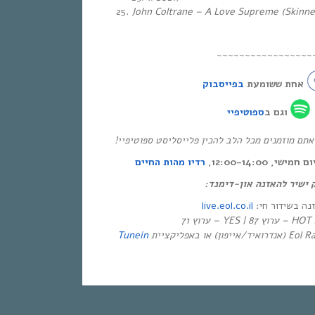
John Coltrane – A Love Supreme (Skinne
~~~~~~~~~~~~~~~~~
אחת ששומעת
בפייסבוק
וגם ב
ספוטיפיי
* ם מוזמנים מכל הלב להכין פלייסליסט ספוטיפיי
י, 12:00-14:00
רדיו מהות החיים
ק ישיר להאזנה און-דימנד
live.eol.co.il
זנה בשידור חי
יזיה
Tunein