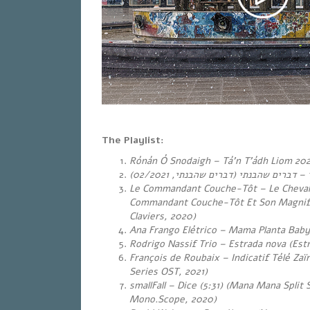
The Playlist:
Rónán Ó Snodaigh – Tá’n T’ádh Liom 202
, 02/2021)
דברים שהבנתי
(
דברים שהבנתי
–
י
Le Commandant Couche-Tôt – Le Chevali
Commandant Couche-Tôt Et Son Magnif
Claviers, 2020)
Ana Frango Elétrico – Mama Planta Baby
Rodrigo Nassif Trio – Estrada nova (Est
François de Roubaix – Indicatif Télé Zaï
Series OST, 2021)
smallFall – Dice (5:31) (Mana Mana Split S
Mono.Scope, 2020)