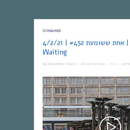
STANDARD
אחת ששומעת #452 | 4/2/21 | Lucifer
Waiting
By
Eliana Ben-David
•
On
07/02/2021
•
In
•
וזיקה