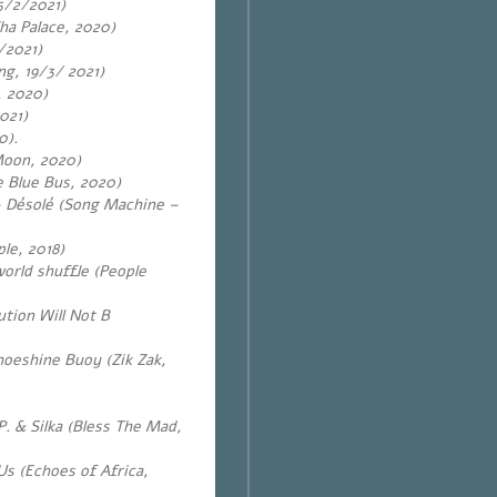
5/2/2021)
ha Palace, 2020)
/2021)
ing, 19/3/ 2021)
 2020)
021)
0).
Moon, 2020)
e Blue Bus, 2020)
a- Désolé (Song Machine –
le, 2018)
world shuffle (People
tion Will Not B
hoeshine Buoy (Zik Zak,
P. & Silka (Bless The Mad,
Us (Echoes of Africa,