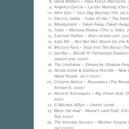
David Walters – Papa Kossa (Nocturne, 
Angelica Garcia – Lucifer Waiting (Cha C
Altin Gün – Yüce Dag Basinda (Yol, 26/2
Electric Jalaba – Fulan (El Hal / The Feel
Moodymann – Taken Away (Taken Away,
Telex – Moskow Diskow (This is Telex, 2
Ezechiel Pailhes – Bien certain (oh!, 202
Kate NV – Not Not Not (Room for the 
Mistura Pura – Stop into The Bossa (Th
Gorillaz – Désolé ft. Fatoumata Diawar
season one, 2020)
The Limiñanas – Dimanche (Shadow Peop
Nicola Conte & Gianluca Petrella – New 
Need People, 26/2/2021)
Citizens Advice – Resonance (The Revolu
Stream’d, 2020)
Ancient Astronauts – My Vision feat. S
2021)
El Michels Affair – Unathi (2018)
Bless the mad – Mama
’
s Land Feat. D.A.
Sep 2020)
The Invisible Session – Mother Forgive 
29/1/2021)