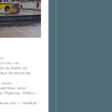
1)
נ
‘
הכל בגלל ג
er du Zodiac (Le
ique Orchestre De
 (2020)
rada Nova, 2020)
re (Thylacine, OVNI(s) –
eries Vol. 1 – SmallFall /