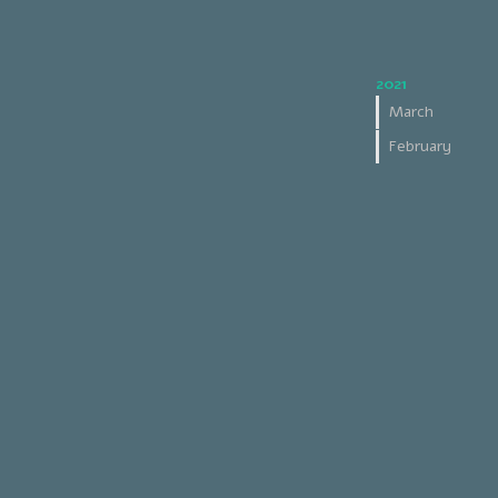
2021
March
February