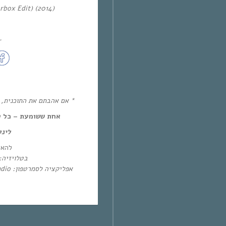
rbox Edit) (2014)
~
אם אהבתם את התוכנית, את!
אחת ששומעת – כל יום חמיש,
לינ:
להא:
בטלו: HOT – ערוץ 87 | YES – ערוץ 71
אפליקציה לסמרטפון: Eol Radio (אנדרואיד/אייפון) או באפליקציית