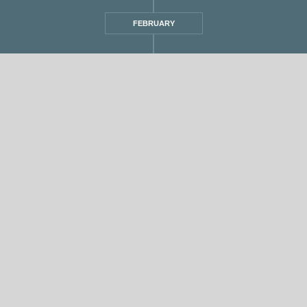
FEBRUARY
אחת ששומעת #451 | 1/21 | Scary Times
מ
,
אחת ששומעת
1 min read