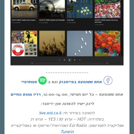
~~~~~~~~~~~~~~~~~~
אחת ששומעת בפייסבוק
וגם ב
ספוטיפיי
אחת ששומעת – כל יום חמישי, 12:00-14:00,
רדיו מהות החיים
לינק ישיר להאזנה און-דימנד:
live.eol.co.il
להאזנה בשידור חי:
בטלויזיה: HOT – ערוץ 87 | YES – ערוץ 71
אפליקציה לסמרטפון: Eol Radio (אנדרואיד/אייפון) או באפליקציית
Tunein