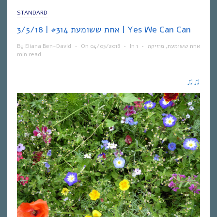
STANDARD
אחת ששומעת #314 | 3/5/18 | Yes We Can Can
By
Eliana Ben-David
•
On
04/05/2018
•
In
1
•
מוזיקה
,
אחת ששומעת
min read
♫
♫