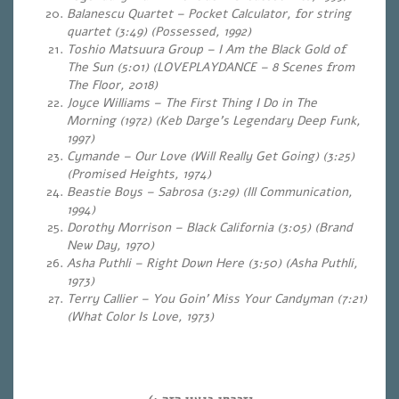
Balanescu Quartet – Pocket Calculator, for string
quartet (3:49) (Possessed, 1992)
Toshio Matsuura Group – I Am the Black Gold of
The Sun (5:01) (LOVEPLAYDANCE – 8 Scenes from
The Floor, 2018)
Joyce Williams – The First Thing I Do in The
Morning (1972) (Keb Darge’s Legendary Deep Funk,
1997)
Cymande – Our Love (Will Really Get Going) (3:25)
(Promised Heights, 1974)
Beastie Boys – Sabrosa (3:29)
(Ill Communication,
1994)
Dorothy Morrison – Black California (3:05)
(Brand
New Day, 1970)
Asha Puthli – Right Down Here (3:50)
(Asha Puthli,
1973)
Terry Callier – You Goin’ Miss Your Candyman (7:21)
(What Color Is Love, 1973)
…
…