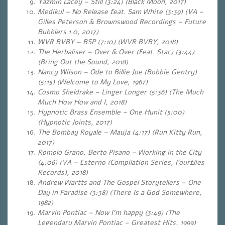
Yazmin Lacey – Still (3:24) (Black Moon, 2017)
Medikul – No Release feat. Sam White (3:39) (VA –
Gilles Peterson & Brownswood Recordings – Future
Bubblers 1.0, 2017)
WVR BVBY – BSP (7:10) (WVR BVBY, 2018)
The Herbaliser – Over & Over (Feat. Stac) (3:44)
(Bring Out the Sound, 2018)
Nancy Wilson – Ode to Billie Joe (Bobbie Gentry)
(5:15) (Welcome to My Love, 1967)
Cosmo Sheldrake – Linger Longer (5:36) (The Much
Much How How and I, 2018)
Hypnotic Brass Ensemble – One Hunit (5:00)
(Hypnotic Joints, 2017)
The Bombay Royale – Mauja (4:17) (Run Kitty Run,
2017)
Romolo Grano, Berto Pisano – Working in the City
(4:06) (VA – Esterno (Compilation Series, Fourflies
Records), 2018)
Andrew Wartts and The Gospel Storytellers – One
Day in Paradise (3:38) (There Is a God Somewhere,
1982)
Marvin Pontiac – Now I’m happy (3:49) (The
Legendary Marvin Pontiac – Greatest Hits, 1999)