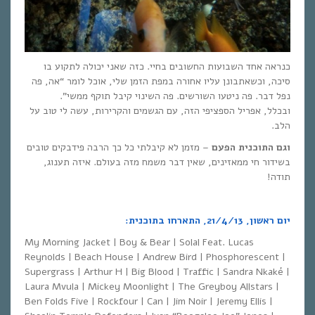
כנראה אחד השבועות החשובים בחיי. כזה שאני יכולה לתקוע בו
סיכה, וכשאתבונן עליו אחורה במפת הזמן שלי, אוכל לומר “אה, פה
נפל דבר. פה ניטעו השורשים. פה השינוי קיבל תוקף ממשי”.
ובכלל, אפריל הספציפי הזה, עם הגשמים והקרירות, עשה לי טוב על
הלב.
וגם התוכנית הפעם
– מזמן לא קיבלתי כל כך הרבה פידבקים טובים
בשידור חי ממאזינים, שאין דבר משמח מזה בעולם. איזה תענוג,
תודה!
יום ראשון, 21/4/13, התארחו בתוכנית:
My Morning Jacket | Boy & Bear | Solal Feat. Lucas
Reynolds | Beach House | Andrew Bird | Phosphorescent |
Supergrass | Arthur H | Big Blood | Traffic | Sandra Nkaké |
Laura Mvula | Mickey Moonlight | The Greyboy Allstars |
Ben Folds Five | Rockfour | Can | Jim Noir | Jeremy Ellis |