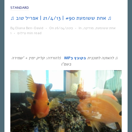
STANDARD
♫ אחת ששומעת #90 | 21/4/13 | אפריל טוב ♫
אחת ששומעת
,
מוזיקה
,
In
•
26/04/2013
On
•
Eliana Ben-David
By
1 min read
צילום
•
♫
להאזנה לתוכנית
בקובץ
MP3
(להורדה: קליק ימין + ‘שמירה
בשם’)