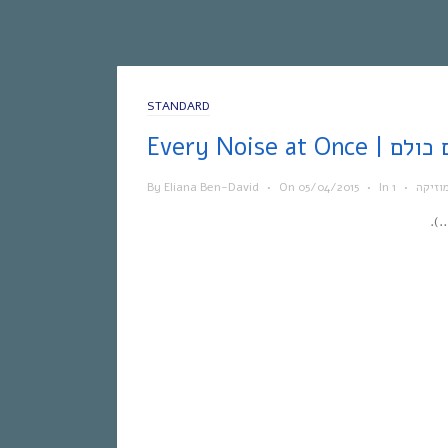
STANDARD
 הצלילים כולם
וזיקה
•
In
•
05/04/2015
On
•
Eliana Ben-David
By
).