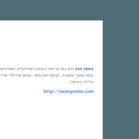
האתר הזה
הוא כמו ערימת השחת המוזיקלית האולטימט
מיפוי גאוני ומטורף, יפהפה ואינסופי. מחסן מוזיקלי אדי
צלילה נעימה!
http://everynoise.com