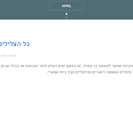
APRIL
Every Noise at Once | כל
1 min read
מ
יבית! אפשר לפשפש בו שעות, או בעצם ימים (שלא לומר שבועות או בכלל שנים…
ר מימדים שממפה ז’אנרים מוזיקליים מכל כיוון אפשרי.