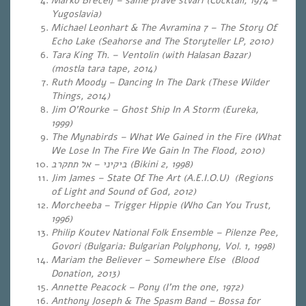
Marko Brecelj – same prave stvari (Cocktail, 1974 –
Yugoslavia)
Michael Leonhart & The Avramina 7 – The Story Of
Echo Lake (Seahorse and The Storyteller LP, 2010)
Tara King Th. – Ventolin (with Halasan Bazar)
(mostla tara tape, 2014)
Ruth Moody – Dancing In The Dark (These Wilder
Things, 2014)
Jim O’Rourke – Ghost Ship In A Storm (Eureka,
1999)
The Mynabirds – What We Gained in the Fire
(What
We Lose In The Fire We Gain In The Flood, 2010)
ביקיני – אל תתקרב
(Bikini 2, 1998)
Jim James – State Of The Art (A.E.I.O.U) (Regions
of Light and Sound of God, 2012)
Morcheeba – Trigger Hippie (Who Can You Trust,
1996)
Philip Koutev National Folk Ensemble – Pilenze Pee,
Govori (Bulgaria: Bulgarian Polyphony, Vol. 1, 1998)
Mariam the Believer – Somewhere Else (Blood
Donation, 2013)
Annette Peacock – Pony (I’m the one, 1972)
Anthony Joseph & The Spasm Band – Bossa for