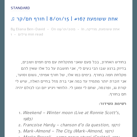
STANDARD
♫ אחת ששומעת #167 | 8/01/15 | חורף חם/קר
By
Eliana Ben-David
•
On
09/01/2015
•
In
,
מוזיקה
,
אחת ששומעת
•
צילום
1 min read
בחודש האחרון, בכל פעם שאני מתקלחת עם מים חמים וטובים,
בדיוק ברגע שבו הכי נעים לי, אני חושבת על כל אלו שאין להם
מקלחת חמה בחורף. בימים כמו אלו, של חורף אמיתי, גשום וסוער,
אני זוכרת יותר מתמיד עד כמה אני ברת מזל בחיים האלה, שיש לי
קורת גג, ופרנסה, שחם לי ומוגן לי. הלוואי ויגיע יום ובו לכולם יהיה
חם בחורף.
רשימת השידור:
Weekend – Winter moon (
Live at Ronnie Scott’s,
1983)
Francoise Hardy – chanson d’o (la question, 1971)
Mark-Almond – The City (Mark-Almond, 1971)