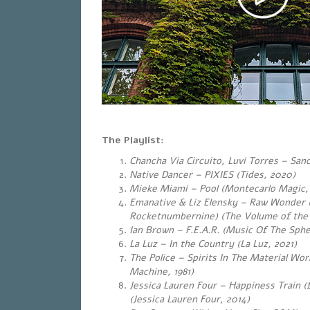
The Playlist:
Chancha Via Circuito, Luvi Torres – Sano
Native Dancer – PIXIES (Tides, 2020)
Mieke Miami – Pool (Montecarlo Magic,
Emanative & Liz Elensky – Raw Wonder (
Rocketnumbernine) (The Volume of the 
Ian Brown – F.E.A.R.
(Music Of The Sphe
La Luz – In the Country (La Luz, 2021)
The Police – Spirits In The Material Wor
Machine, 1981)
Jessica Lauren Four – Happiness Train (
(Jessica Lauren Four, 2014)