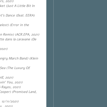
rs, 2021)
et (Just A Little Bit In
et’s Dance (feat. EERA)
elost) (Error in the
an Remix) (ACR.EPA, 2021)
tte dans la caravane (De
2021)
ngry March Band) (Klein
 Sea (The Luxury Of
lf, 2021)
vin’ You, 2021)
 Rayos, 2021)
 Cooper) (Promised Land,
, 12/11/2021)
 , 2021)