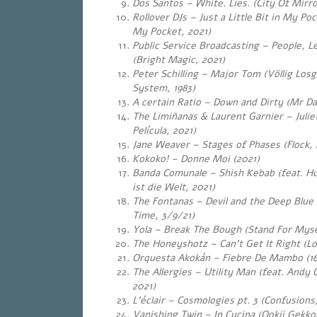
Dos Santos – White. Lies. (City Of Mirro
Rollover DJs – Just a Little Bit in My Pock
My Pocket, 2021)
Public Service Broadcasting – People, L
(Bright Magic, 2021)
Peter Schilling – Major Tom (Völlig Losg
System, 1983)
A certain Ratio – Down and Dirty (Mr D
The Limiñanas & Laurent Garnier – Julie
Película, 2021)
Jane Weaver – Stages of Phases (Flock, 
Kokoko! – Donne Moi (2021)
Banda Comunale – Shish Kebab (feat.
Hu
ist die Welt, 2021)
The Fontanas – Devil and the Deep Blue
Time, 3/9/21)
Yola – Break The Bough (Stand For Myse
The Honeyshotz – Can’t Get It Right (Lo
Orquesta Akokán – Fiebre De Mambo (16
The Allergies – Utility Man (feat. Andy
2021)
L’éclair – Cosmologies pt. 3 (Confusions
Vanishing Twin – In Cucina (Ookii Gekkou