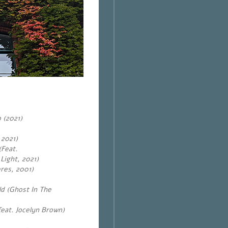
 (2021)
 2021)
Feat.
Light, 2021)
res, 2001)
ld (Ghost In The
feat. Jocelyn Brown)