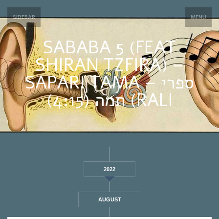
SIDEBAR
MENU
SABABA 5 (FEAT
SHIRAN TZFIRA) –
SAPARI TAMA – ספרי
תמה (4:15) (RALI
2022
AUGUST