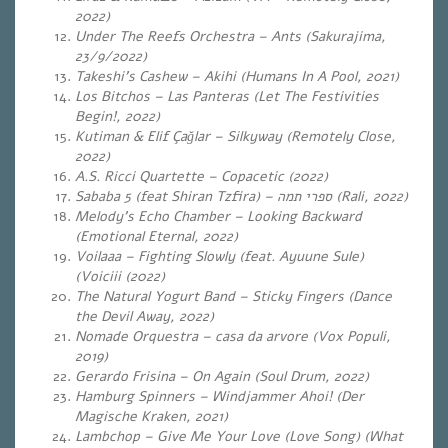
2022)
Under The Reefs Orchestra – Ants (Sakurajima,
23/9/2022)
Takeshi’s Cashew – Akihi (Humans In A Pool, 2021)
Los Bitchos – Las Panteras (Let The Festivities
Begin!, 2022)
Kutiman & Elif Çağlar – Silkyway (Remotely Close,
2022)
A.S. Ricci Quartette – Copacetic (2022)
Sababa 5 (feat Shiran Tzfira) –
ספרי תמה
(Rali, 2022)
Melody’s Echo Chamber – Looking Backward
(Emotional Eternal, 2022)
Voilaaa – Fighting Slowly (feat. Ayuune Sule)
(Voiciii (2022)
The Natural Yogurt Band – Sticky Fingers (Dance
the Devil Away, 2022)
Nomade Orquestra – casa da arvore (Vox Populi,
2019)
Gerardo Frisina – On Again (Soul Drum, 2022)
Hamburg Spinners – Windjammer Ahoi! (Der
Magische Kraken, 2021)
Lambchop – Give Me Your Love (Love Song) (What