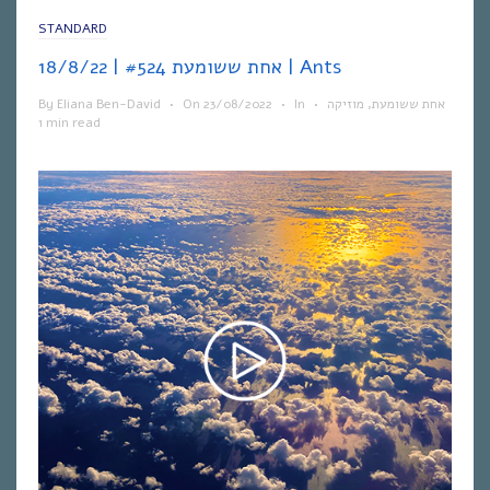
STANDARD
אחת ששומעת #524 | 18/8/22 | Ants
By
Eliana Ben-David
•
On
23/08/2022
•
In
•
מוזיקה
,
אחת ששומעת
1 min read