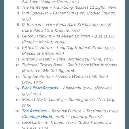
Allo Love: Volume Three, 2013)
The Pentangle – Train Song (Basket Of Light, 1969)
Dub Specialist – Cancer Dub (3:22) (Zodiac Sounds,
1975)
D. Burman – Hare Rama Hare Krishna 1971 (2:29)
(Hare Rama Hare Krishna, 1971)
Clutchy Hopkins And Misled Children – 3:25 (3:24)
(Peoples Market, 2005)
Gil Scott-Heron – Lady Day & John Coltrane (3:34)
(Pieces of a Man, 1971)
Anthony Joseph – Time: Archeology (Time, 2014)
Tedeschi Trucks Band – Don’t Know What It Means
(6:00)
(Let Me Get By, 2016)
Tony Joe White – Hoochie Woman (3:58) (Rain
Crow, 2016)
Black Pearl Records
– Abahambi (5:04)
(
Freeway,
1975/2013
)
Men of North Country – Running (2:55) (This City,
2016)
The Relatives
– Rational Culture / Testimony (7:48)
(
Goodbye World
, 2016) ** Ubiquity Records
Lavashark – St Trooper (4:13) (State Trooper bw
Susie Q, 2016)