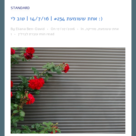
STANDARD
אחת ששומעת #234 | 14/7/16 | טוב לי :)
By
Eliana Ben-David
•
On
17/07/2016
•
In
,
מוזיקה
,
אחת ששומעת
•
עוברת לברלין
1 min read