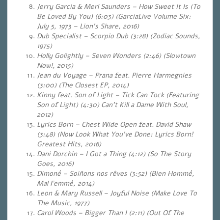
Jerry Garcia & Merl Saunders – How Sweet It Is (To
Be Loved By You) (6:03) (GarciaLive Volume Six:
July 5, 1973 – Lion’s Share, 2016)
Dub Specialist – Scorpio Dub (3:28) (Zodiac Sounds,
1975)
Holly Golightly – Seven Wonders (2:46) (Slowtown
Now!, 2015)
Jean du Voyage – Prana feat. Pierre Harmegnies
(3:00)
(The Closest EP, 2014)
Kinny feat. Son of Light – Tick Can Tock (Featuring
Son of Light) (4:30)
Can’t Kill a Dame With Soul,
2012)
Lyrics Born – Chest Wide Open feat. David Shaw
(3:48) (Now Look What You’ve Done: Lyrics Born!
Greatest Hits, 2016)
Dani Dorchin – I Got a Thing (4:12) (So The Story
Goes, 2016)
Dimoné – Soiñons nos rêves (3:52)
(Bien Hommé,
Mal Femmé, 2014)
Leon & Mary Russell – Joyful Noise (Make Love To
The Music, 1977)
Carol Woods – Bigger Than I (2:11)
(Out Of The