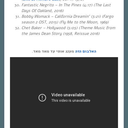
Fantastic Negrito – In The Pines (4:17) (The Last
Days Of Oakland, 2016)
Bobby Womack – California Dreamin’ (3:21)
(Fargo
season 2 OST, 2015)
(Fly Me to the Moon, 1969)
Chet Baker – Hollywood (5:05) (Theme Music from
the James Dean Story (1958, Reissue 2016)
האלבום הזה
מענג אותי עד מאד מאד.