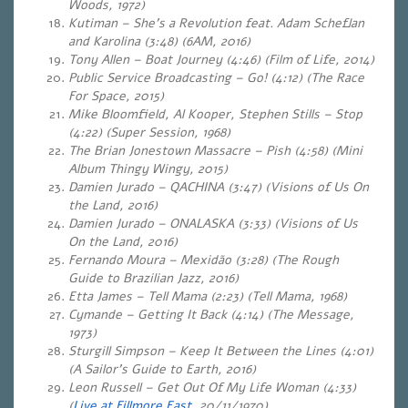
Woods, 1972)
Kutiman – She’s a Revolution feat. Adam Scheflan
and Karolina (3:48) (6AM, 2016)
Tony Allen – Boat Journey (4:46)
(Film of Life, 2014)
Public
Service Broadcasting – Go! (4:12) (The Race
For Space, 2015)
Mike Bloomfield, Al Kooper, Stephen Stills – Stop
(4:22)
(Super Session, 1968)
The Brian Jonestown Massacre – Pish (4:58)
(Mini
Album Thingy Wingy, 2015)
Damien Jurado – QACHINA (3:47) (Visions of Us On
the Land, 2016)
Damien Jurado – ONALASKA (3:33)
(Visions of Us
On the Land, 2016)
Fernando Moura – Mexidão (3:28) (The Rough
Guide to Brazilian Jazz, 2016)
Etta James – Tell Mama (2:23) (Tell Mama, 1968)
Cymande – Getting It Back (4:14)
(The Message,
1973)
Sturgill Simpson – Keep It Between the Lines (4:01)
(A Sailor’s Guide to Earth, 2016)
Leon Russell – Get Out Of My Life Woman (4:33)
(
Live at Fillmore East
, 20/11/1970)