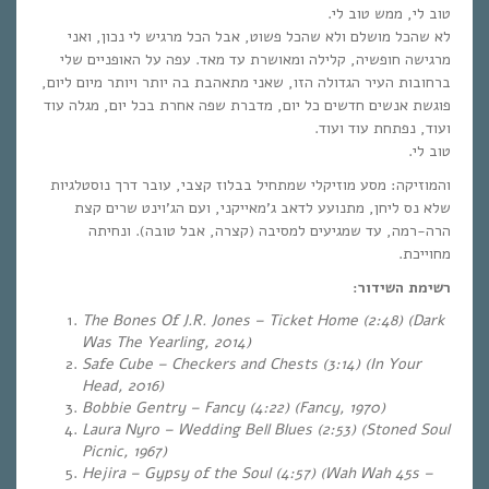
טוב לי, ממש טוב לי.
לא שהכל מושלם ולא שהכל פשוט, אבל הכל מרגיש לי נכון, ואני
מרגישה חופשיה, קלילה ומאושרת עד מאד. עפה על האופניים שלי
ברחובות העיר הגדולה הזו, שאני מתאהבת בה יותר ויותר מיום ליום,
פוגשת אנשים חדשים כל יום, מדברת שפה אחרת בכל יום, מגלה עוד
ועוד, נפתחת עוד ועוד.
טוב לי.
והמוזיקה: מסע מוזיקלי שמתחיל בבלוז קצבי, עובר דרך נוסטלגיות
שלא נס ליחן, מתנועע לדאב ג’מאייקני, ועם הג’וינט שרים קצת
הרה-רמה, עד שמגיעים למסיבה (קצרה, אבל טובה). ונחיתה
מחוייכת.
רשימת השידור:
The Bones Of J.R. Jones – Ticket Home (2:48) (Dark
Was The Yearling, 2014)
Safe Cube – Checkers and Chests (3:14) (In Your
Head, 2016)
Bobbie Gentry – Fancy (4:22) (Fancy, 1970)
Laura Nyro – Wedding Bell Blues (2:53) (Stoned Soul
Picnic, 1967)
Hejira – Gypsy of the Soul (4:57) (Wah Wah 45s –