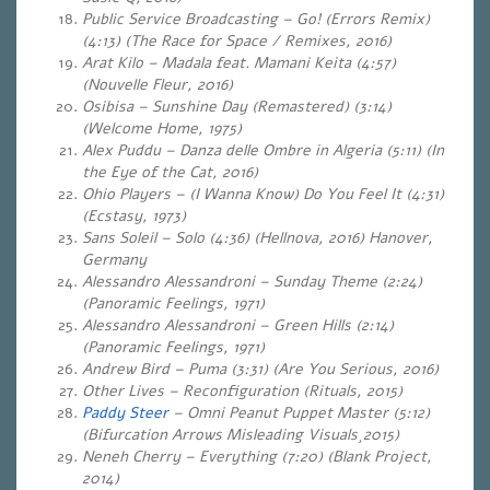
Public Service Broadcasting – Go! (Errors Remix)
(4:13) (The Race for Space / Remixes, 2016)
Arat Kilo – Madala feat. Mamani Keita (4:57)
(Nouvelle Fleur, 2016)
Osibisa – Sunshine Day (Remastered) (3:14)
(Welcome Home, 1975)
Alex Puddu – Danza delle Ombre in Algeria (5:11) (In
the Eye of the Cat, 2016)
Ohio Players –
(I Wanna Know) Do You Feel It (4:31)
(Ecstasy, 1973)
Sans Soleil – Solo (4:36) (Hellnova, 2016) Hanover,
Germany
Alessandro Alessandroni – Sunday Theme (2:24)
(Panoramic Feelings, 1971)
Alessandro Alessandroni – Green Hills (2:14)
(Panoramic Feelings, 1971)
Andrew Bird – Puma (3:31) (Are You Serious, 2016)
Other Lives – Reconfiguration (Rituals, 2015)
Paddy Steer
– Omni Peanut Puppet Master (5:12)
(Bifurcation Arrows Misleading Visuals¸2015)
Neneh Cherry – Everything (7:20) (Blank Project,
2014)