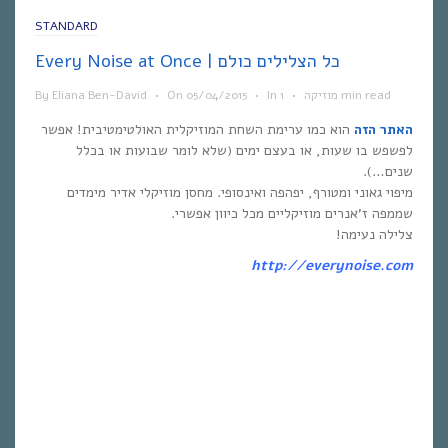
STANDARD
Every Noise at Once | כל הצלילים כולם
1 min read
מוזיקה
•
In
•
05/04/2015
On
•
Eliana Ben-David
By
האתר הזה
הוא כמו ערימת השחת המוזיקלית האולטימטיבית! אפשר
לפשפש בו שעות, או בעצם ימים (שלא לומר שבועות או בכלל
שנים…).
מיפוי גאוני ומטורף, יפהפה ואינסופי. מחסן מוזיקלי אדיר מימדים
שממפה ז’אנרים מוזיקליים מכל כיוון אפשרי.
צלילה נעימה!
http://everynoise.com