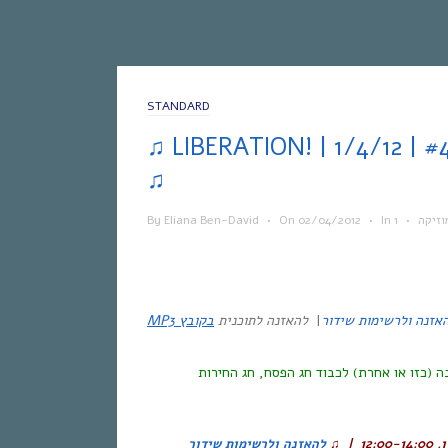
STANDARD
♫ LIBERATION! | אחת ששומעת #43 | 1/4/12
♫
By
Eliana Ben-David
•
On
02/04/2012
•
In
•
וזיקה
בקובץ MP3
להאזנה לתוכנית
|
אזנה ולרשימות שידור
ה (כזו או אחרת) לכבוד חג הפסח, חג החירות
להאזנה ולרשימות שידור
♫
, 12:00-14:00 |
ן