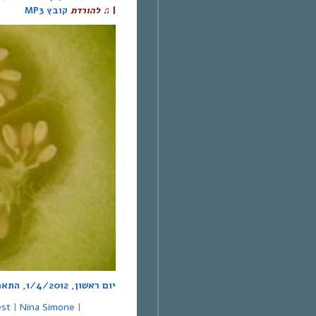
קובץ MP3
להורדת
♫
|
יום ראשון, 1/4/2012, התארחו בתוכנית:
est
|
Nina Simone
|