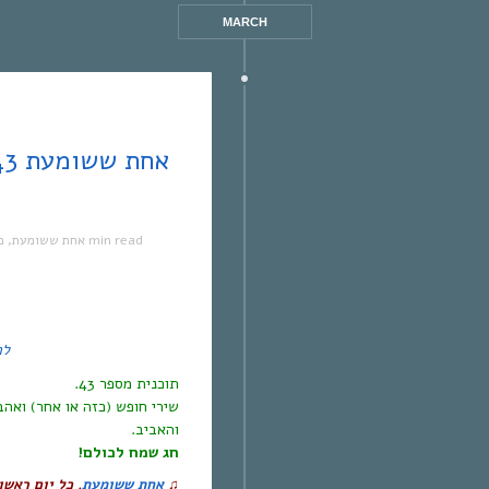
MARCH
מ
,
אחת ששומעת
1 min read
לה
.
תוכנית מספר 43
שירי חופש (כזה או אחר) ואהב
והאביב.
חג שמח לכולם!
כל יום ראשו
,
אחת ששומעת
♫