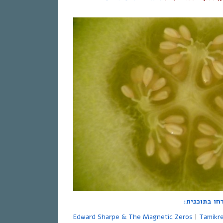
Edward Sharpe & The Magnetic Zeros
|
Tamikr