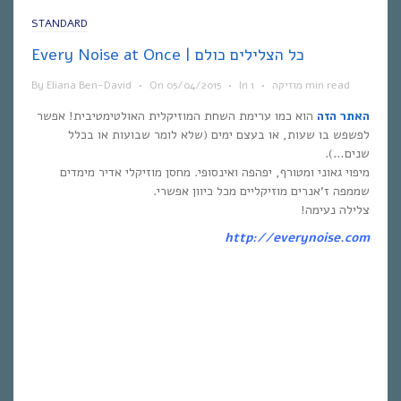
STANDARD
Every Noise at Once | כל הצלילים כולם
1 min read
מוזיקה
•
In
•
05/04/2015
On
•
Eliana Ben-David
By
האתר הזה
הוא כמו ערימת השחת המוזיקלית האולטימטיבית! אפשר
לפשפש בו שעות, או בעצם ימים (שלא לומר שבועות או בכלל
שנים…).
מיפוי גאוני ומטורף, יפהפה ואינסופי. מחסן מוזיקלי אדיר מימדים
שממפה ז’אנרים מוזיקליים מכל כיוון אפשרי.
צלילה נעימה!
http://everynoise.com