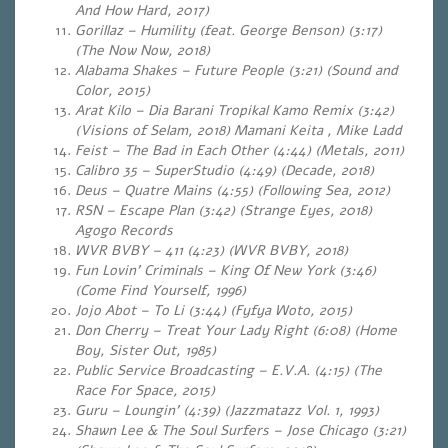
And How Hard, 2017)
Gorillaz – Humility (feat. George Benson) (3:17)
(The Now Now, 2018)
Alabama Shakes – Future People (3:21) (Sound and
Color, 2015)
Arat Kilo – Dia Barani Tropikal Kamo Remix (3:42)
(Visions of Selam, 2018) Mamani Keita , Mike Ladd
Feist – The Bad in Each Other (4:44) (Metals, 2011)
Calibro 35 – SuperStudio (4:49) (Decade, 2018)
Deus – Quatre Mains (4:55)
(Following Sea, 2012)
RSN – Escape Plan (3:42)
(Strange Eyes, 2018)
Agogo Records
WVR BVBY – 411 (4:23) (WVR BVBY, 2018)
Fun Lovin’ Criminals – King Of New York (3:46)
(Come Find Yourself, 1996)
Jojo Abot – To Li (3:44) (Fyfya Woto, 2015)
Don Cherry – Treat Your Lady Right (6:08) (Home
Boy, Sister Out, 1985)
Public Service Broadcasting – E.V.A. (4:15) (The
Race For Space, 2015)
Guru – Loungin’ (4:39) (Jazzmatazz Vol. 1, 1993)
Shawn Lee & The Soul Surfers – Jose Chicago (3:21)