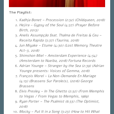
The Playlist:
Kadhja Bonet – Procession (2:52) (Childqueen, 2018)
Hejira – Gypsy of the Soul (4:57) (Prayer Before
Birth, 2013)
Anelis Assumpção feat. Thalma de Freitas & Ceu –
Receita Rapida (3:37)
(Taurina, 2018)
Jun Miyake – Etume (4:30) (Lost Memory Theatre
Act-3, 2018)
Shimshon Miel – Amsterdam Experience (4:54)
(Amsterdam to Nueiba, 2018) Fortuna Records
Adrian Younge – Stranger by the Sea (2:39)
(Adrian
Younge presents: Voices of Gemma, 2018)
François Morel – La Non-Demande En Mariage
(4:15) (Brassens Sur Parole(s), (2016) George
Brassens
Elvis Presley – In The Ghetto (2:52) (From Memphis
to Vegas / From Vegas to Memphis, 1969)
Ryan Porter – The Psalmist (6:33) (The Optimist,
2018)
Mocky – Put It in a Song (3:23) (How to Hit What