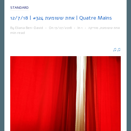
STANDARD
אחת ששומעת #324 | 12/7/18 | Quatre Mains
By
Eliana Ben-David
•
On
13/07/2018
•
In
1
•
מוזיקה
,
אחת ששומעת
min read
♫
♫