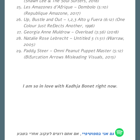
(Shawn Lee & The Soul Surfers, 2018)
Les Amazones d’Afrique – Dombolo (5:10)
(Republique Amazone, 2017)
Up, Bustle and Out – 1,2,3 Alto y Fuera (6:12) (One
Colour Just Reflects Another, 1996)
Georgia Anne Muldrow – Overload (3:56) (2018)
Natalie Rose Lebrecht – Untitled 5 (1:51) (Warraw,
2005)
Paddy Steer
– Omni Peanut Puppet Master (5:12)
(Bifurcation Arrows Misleading Visuals, 2015)
…
…
I am so in love with Kadhja Bonet right now.
גם אני ב
ספוטיפיי
, אם אתם רוצים לעקוב אחרי בשבע