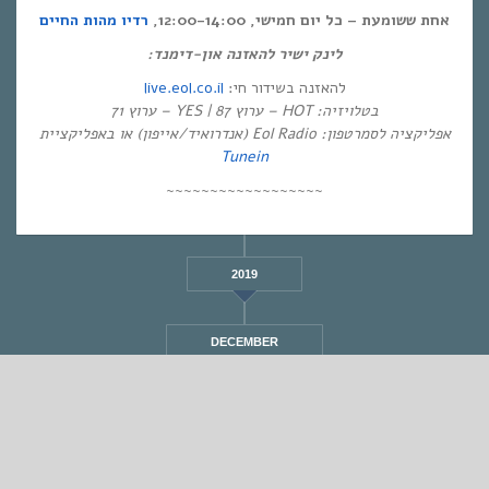
אחת ששומעת – כל יום חמישי, 12:00-14:00,
רדיו מהות החיים
לינק ישיר להאזנה און-דימנד:
live.eol.co.il
להאזנה בשידור חי:
בטלויזיה: HOT – ערוץ 87 | YES – ערוץ 71
אפליקציה לסמרטפון: Eol Radio (אנדרואיד/אייפון) או באפליקציית
Tunein
~~~~~~~~~~~~~~~~~~
2019
DECEMBER
STANDARD
אחת ששומעת #318 | 31/5/18 | Late Night Tales
By
Eliana Ben-David
•
On
01/06/2018
•
In
1
•
מוזיקה
,
אחת ששומעת