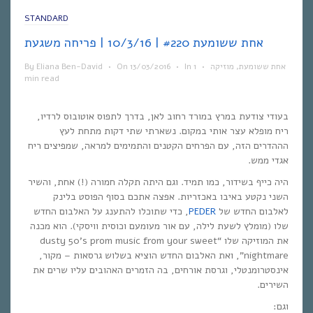
STANDARD
אחת ששומעת #220 | 10/3/16 | פריחה משגעת
By
Eliana Ben-David
•
On
13/03/2016
•
In
1
•
מוזיקה
,
אחת ששומעת
min read
בעודי צודעת במרץ במורד רחוב לאן, בדרך לתפוס אוטובוס לרדיו,
ריח מופלא עצר אותי במקום. נשארתי שתי דקות מתחת לעץ
הההדרים הזה, עם הפרחים הקטנים והתמימים למראה, שמפיצים ריח
אגדי ממש.
היה כייף בשידור, כמו תמיד. וגם היתה תקלה חמורה (!) אחת, והשיר
השני נקטע באיבו באכזריות. אפצה אתכם בסוף הפוסט בלינק
, כדי שתוכלו להתענג על האלבום החדש
PEDER
לאלבום החדש של
שלו (מומלץ לשעת לילה, עם אור מעומעם וכוסית וויסקי). הוא מכנה
את המוזיקה שלו “dusty 50’s prom music from your sweet
nightmare”, ואת האלבום החדש הוציא בשלוש גרסאות – מקור,
אינסטרומנטלי, וגרסת אורחים, בה הזמרים האהובים עליו שרים את
השירים.
וגם: