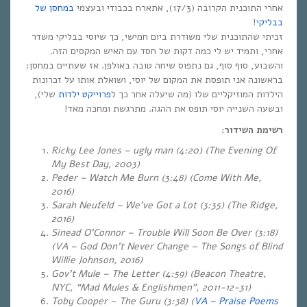
אחרי התוכנית הקרובה (17/3), אתארח בכבודי ובעצמי
במחסן של
!
בבליקי
זכיתי שהתוכנית שלי משודרת ביום חמישי, כך שיוסי בבליקי משדר
אחרי, ותמיד יש לי כמה דקות של חסד עם האיש המקסים הזה.
והשבוע, סוף סוף, גם נתפוס שיחה טובה באולפן. אז שעתיים במחסן:
בראשונה אני תופסת את המקום של יוסי, ושואלת אותו על זכרונות
הילדות המוזיקליים שלו (מה שיעלה אחר כך ל
פרוייקט ילדות
שלי),
ובשעה השנייה יוסי תופס את ההגה. מתרגשת ומחכה מאד!
רשימת השידור:
Ricky Lee Jones – ugly man (4:20) (The Evening Of
My Best Day, 2003)
Peder – Watch Me Burn (3:48) (Come With Me,
2016)
Sarah Neufeld – We’ve Got a Lot (3:35) (The Ridge,
2016)
Sinead O’Connor – Trouble Will Soon Be Over (3:18)
(VA – God Don’t Never Change – The Songs of Blind
Willie Johnson, 2016)
Gov’t Mule – The Letter (4:59) (Beacon Theatre,
NYC, “Mad Mules & Englishmen”, 2011-12-31)
Toby Cooper – The Guru (3:38) (
VA – Praise Poems