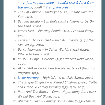
3 – A journey into deep – soulful jazz & funk from
the 1970s
, 2016) *
Tramp Records
The Cat Empire – Midnight (4:22) (Rising with the
Sun, 2016)
Damien Jurado – Lon Bella (3:13) (Visions of Us On
the Land, 2016)
James Last – Everday People (3:16) (Voodoo Party,
1971)
Tedeschi Trucks Band – Just As Strange (3:41) (Let
Me Get By, 2016)
Barry Adamson – In Other Worlds (3:44) (Know
Where to Run, 2016)
dEUS – 7 Days, 7 Weeks (3:53) (Pocket Revolution,
2005)
Akira Ishikawa – Pick up the pieces (4:44) (Back To
Rhythm, 1975)
Little Journey
– High Life (3:31) (Palo Santo, 2015)
The Staple Singers – It Rained Children (3:00) (Faith
and Grace: A Family Journey 1953-1976, 2015)
Poet And The Roots – Come wi goh dung deh (3:45)
(Dread Beat An’ Blood, 1975)
Abstract Truth – Coming Home Babe (6:35) (Totum,