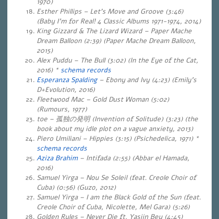
1970)
Esther Phillips – Let’s Move and Groove (3:46)
(Baby I’m for Real! 4 Classic Albums 1971-1974, 2014)
King Gizzard & The Lizard Wizard – Paper Mache
Dream Balloon (2:39) (Paper Mache Dream Balloon,
2015)
Alex Puddu – The Bull (3:02) (In the Eye of the Cat,
2016) *
schema records
Esperanza Spalding
– Ebony and Ivy (4:23) (Emily’s
D+Evolution, 2016)
Fleetwood Mac – Gold Dust Woman (5:02)
(Rumours, 1977)
toe – 孤独の発明 (Invention of Solitude) (3:23) (the
book about my idle plot on a vague anxiety, 2013)
Piero Umiliani – Hippies (3:15) (Psichedelica, 1971) *
schema records
Aziza Brahim
– Intifada (2:55) (Abbar el Hamada,
2016)
Samuel Yirga – Nou Se Soleil (feat. Creole Choir of
Cuba) (0:56) (Guzo, 2012)
Samuel Yirga – I am the Black Gold of the Sun (feat.
Creole Choir of Cuba, Nicolette, Mel Gara) (5:26)
Golden Rules – Never Die ft. Yasiin Bey (4:45)