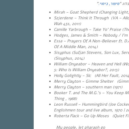
“
סיפור, כיסוי.
הבלוג
Mirah – Goat Shepherd (Changing Light,
Szjerdene – Think It Through (VA – Al
Wah 45s, 2011)
Camille Yarbrough – Take Yo’ Praise (The
Hodges, James & Smith – Nobody / I’m I
Essa – Prayers Of A Non-Believer ft. D
Of A Middle Man, 2014)
Sisyphus (Sufjan Stevens, Son Lux, Ser
(Sisyphus, 2014)
William Onyeabor – Heaven and Hell (Wor
5: Who Is William Onyeabor?, 2013)
Holly Golightly – Slc (All Her Fault, 2014
Merry Clayton – Gimme Shelter (Gimme
Merry Clayton – southern man (1971)
Booker T. and The M.G.’s – You Keep M
Thing , 1968)
Leon Russell – Hummingbird (Joe Cocke
Englishmen
tour and live album, 1970 | 
Roberta Flack – Go Up Moses (Quiet Fir
My people, let pharaoh go