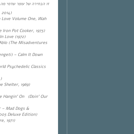
זו הבחירה של עופר שדמי מ “
 2014)
lo Love Volume One, Wah
 Iron Pot Cooker, 1975)
n Love (1972)
.Ablo (The Misadventures
engeti) – Calm It Down
ld Psychedelic Classics
)
 Shelter, 1969)
e Hangin’ On (Doin’ Our
r – Mad Dogs &
2005 Deluxe Edition)
e, 1971)