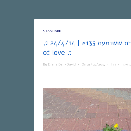
STANDARD
♫ אחת ששומעת #135 | 24/4/14 | Heavy seas
of love ♫
By
Eliana Ben-David
•
On
25/04/2014
•
In
•
וזיקה