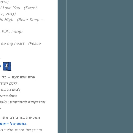
2014)
 I Love You (Sweet
2, 2013)
in High (
River Deep –
e E.P., 2009)
 Free my heart
(Peace
~
א
אחת ששומעת – כל יום חמיש,
לינק ישי:
להאזנה בשי:
בטלויזיה:
Eol Radio (
אפליקציה לסמרטפון:
~
ממליצה בחום רב מאד (
בפסטיבל דוקא
סיפורן של זמרות הליווי ה