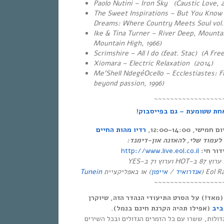
Paolo Nutini – Iron Sky (Caustic Love, 
The Sweet Inspirations – But You Know
Dreams: Where Country Meets Soul vol. 
Ike & Tina Turner – River Deep, Mounta
Mountain High, 1966)
Scrimshire – All I do (feat. Stac) (A Fre
Xiomara – Electric Relaxation (2014)
Me’Shell NdegéOcello – Ecclestiastes:
beyond passion, 1996)
~~~~~~~~~~~~~~~~~
!
חת ששומעת – גם בפייסבוק
י, 12:00-14:00
רדיו מהות החיים
ר לעמוד שלי, להאזנה און-דימנד
http://www.live.eol.co.il
דור חי
ערוץ 87 ב-HOT וערוץ 71 ב-YES
Tunein
) או באפליקציית
אייפון
/
אנדרואיד
~~~~~~~~~~~~~~~~~
מאד!) על הסרט התיעודי הנהדר הזה, שיוקרן
ביב
(אפילו תהיה הקרנת חינם בנמל).
גדולות, ששרו עם כל הזמרים הגדולים ובכל השירים