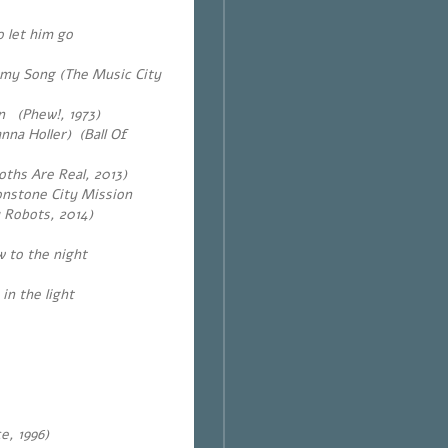
o let him go
 my Song (The Music City
n (Phew!, 1973)
na Holler) (Ball Of
ths Are Real, 2013)
onstone City Mission
 Robots, 2014)
w to the night
n the light
e, 1996)