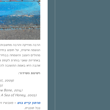
הרבה מוזיקה והרבה מחשבות 
הגשמה אישית, על חופש בחירה,
מהולים העצב והשמחה בבחירו,
באחריות שאני בוחרת לקחת או
אהבה היא באמת התשובה לה).
רשימת השידור:
t, 2009)
3)
ow Bone, 2014)
: A Sea of Honey, 2005)
מעכשיו וע
–
מרתון קייט בוש
בכל תוכנית.