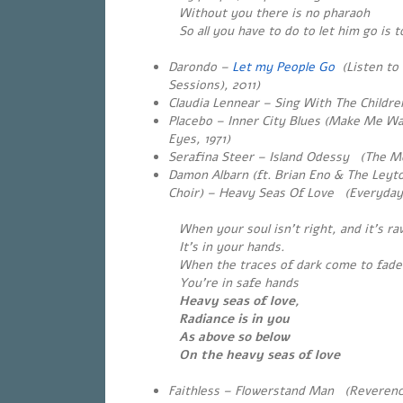
Without you there is no pharaoh
So all you have to do to let him go is t
Darondo –
Let my People Go
(Listen to
Sessions), 2011)
Claudia Lennear – Sing With The Childre
Placebo – Inner City Blues (Make Me Wan
Eyes, 1971)
Serafina Steer – Island Odessy (The Mo
Damon Albarn (ft. Brian Eno & The Leyt
Choir) – Heavy Seas Of Love (Everyday
When your soul isn’t right, and it’s ra
It’s in your hands.
When the traces of dark come to fade i
You’re in safe hands
Heavy seas of love,
Radiance is in you
As above so below
On the heavy seas of love
Faithless – Flowerstand Man (Reverenc