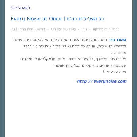
STANDARD
Every Noise at Once | כל הצלילים כולם
1 min read
מוזיקה
•
In
•
05/04/2015
On
•
Eliana Ben-David
By
האתר הזה
הוא כמו ערימת השחת המוזיקלית האולטימטיבית! אפשר
לפשפש בו שעות, או בעצם ימים (שלא לומר שבועות או בכלל
שנים…).
מיפוי גאוני ומטורף, יפהפה ואינסופי. מחסן מוזיקלי אדיר מימדים
שממפה ז’אנרים מוזיקליים מכל כיוון אפשרי.
צלילה נעימה!
http://everynoise.com