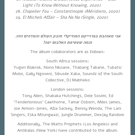
Light (To Know Without Knowing, 2020)
Chapelier Fou – Constantinople (Méridiens, 2020)
El Michels Affair – Sha Na Na (Single, 2020)
אני מאוהבת בפרוייקט המוזיקלי חובק העולם והמדהים הזה.
וכמה שעטיפת האלבום יפה!
The album collaborators are as follows:
South Africa sessions:
Yugen Blakrok, Nono Nkoane, Thabang Tabane, Tubatsi
Moloi, Gally Ngoveni, Sibusile Xaba, Soundz of the South
Collective, DJ Mabheko
London sessions:
Tony Allen, Shabaka Hutchings, Dele Sosimi, Ed
‘Tenderlonious’ Cawthorne, Tamar Osborn, Miles James,
Joe Armon-Jones, Afla Sackey, Benny Wenda, The Lani
Singers, Eska Mtungwazi, Jungle Drummer, DeeJay Random
Additionally, The Watts Prophets (Los Angeles) and
Antibalas (New York) have contributed to the album.