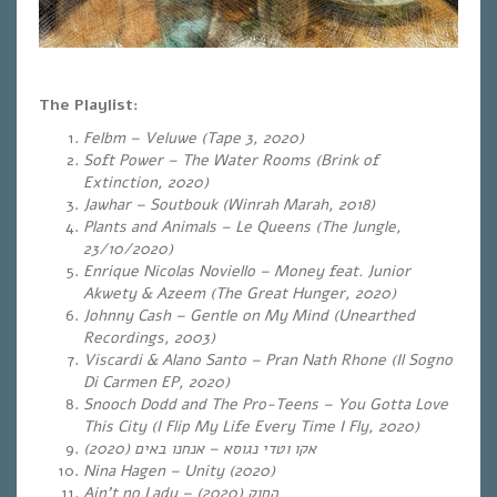
The Playlist:
Felbm – Veluwe (Tape 3, 2020)
Soft Power – The Water Rooms (Brink of
Extinction, 2020)
Jawhar – Soutbouk (Winrah Marah, 2018)
Plants and Animals – Le Queens (The Jungle,
23/10/2020)
Enrique Nicolas Noviello – Money feat. Junior
Akwety & Azeem (The Great Hunger, 2020)
Johnny Cash – Gentle on My Mind (Unearthed
Recordings, 2003)
Viscardi & Alano Santo – Pran Nath Rhone (Il Sogno
Di Carmen EP, 2020)
Snooch Dodd and The Pro-Teens – You Gotta Love
This City (I Flip My Life Every Time I Fly, 2020)
(2020)
– אנחנו באים
אקו וטדי נגוסא
Nina Hagen – Unity (2020)
Ain’t no Lady –
(2020)
החוק