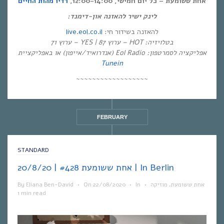
אחת ששומעת – כל יום חמישי, 12:00-14:00,
רדיו מהות החיים
לינק ישיר להאזנה און-דימנד:
live.eol.co.il
להאזנה בשידור חי:
בטלויזיה: HOT – ערוץ 87 | YES – ערוץ 71
אפליקציה לסמרטפון: Eol Radio (אנדרואיד/אייפון) או באפליקציית
Tunein
~~~~~~~~~~~~~~~~~~
FEBRUARY
STANDARD
אחת ששומעת #428 | 20/8/20 | In Berlin
By
Eliana Ben-David
•
On
22/08/2020
•
In
•
מוזיקה
,
אחת ששומעת
1 min read