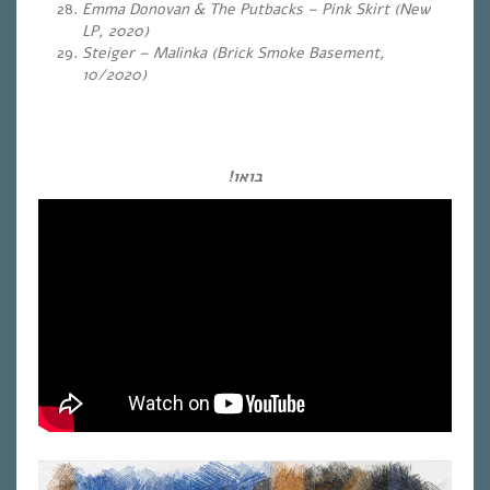
Emma Donovan & The Putbacks – Pink Skirt (New
LP, 2020)
Steiger – Malinka
(Brick Smoke Basement,
10/2020)
בואו!