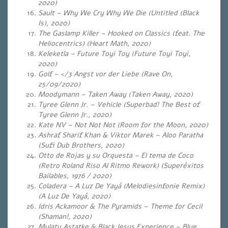
2020)
Sault – Why We Cry Why We Die (Untitled (Black
Is), 2020)
The Gaslamp Killer – Hooked on Classics (feat. The
Heliocentrics) (Heart Math, 2020)
Keleketla – Future Toyi Toy (Future Toyi Toyi,
2020)
Golf – </3 Angst vor der Liebe (Rave On,
25/09/2020)
Moodymann – Taken Away (Taken Away, 2020)
Tyree Glenn Jr. – Vehicle (Superbad! The Best of
Tyree Glenn Jr., 2020)
Kate NV – Not Not Not (Room for the Moon, 2020)
Ashraf Sharif Khan & Viktor Marek – Aloo Paratha
(Sufi Dub Brothers, 2020)
Otto de Rojas y su Orquesta – El tema de Coco
(Retro Roland Riso Al Ritmo Rework) (Superéxitos
Bailables, 1976 / 2020)
Coladera – A Luz De Yayá (Melodiesinfonie Remix)
(
A Luz De Yayá, 2020
)
Idris Ackamoor & The Pyramids – Theme for Cecil
(Shaman!, 2020)
Mulatu Astatke & Black Jesus Experience – Blue