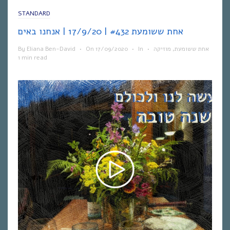
STANDARD
אחת ששומעת #432 | 17/9/20 | אנחנו באים
By
Eliana Ben-David
•
On
17/09/2020
•
In
•
מוזיקה
,
אחת ששומעת
1 min read