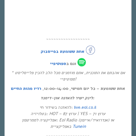
~~~~~~~~~~~~~~~~~~
אחת ששומעת בפייסבוק
ספוטיפיי
וגם ב
* אם אהבתם את התוכנית, אתם מוזמנים מכל הלב להכין פלייסליסט
ספוטיפיי!
אחת ששומעת – כל יום חמישי, 12:00-14:00,
רדיו מהות החיים
לינק ישיר להאזנה און-דימנד:
להאזנה בשידור חי:
live.eol.co.il
בטלויזיה: HOT – ערוץ 87 | YES – ערוץ 71
אפליקציה לסמרטפון: Eol Radio (אנדרואיד/אייפון) או
באפליקציית
Tunein
~~~~~~~~~~~~~~~~~~