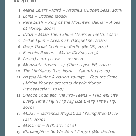
The Playlist:
Maria Chiara Argirò – Nautilus (Hidden Seas, 2019)
Loma – Ocotillo (
2020)
Kate Bush – King of the Mountain (Aerial – A Sea
of Honey, 2005)
INGA – Make Them Shine (Tears & Teeth, 2020)
Jackie Lynn – Dream St. (Jacqueline, 2020)
Deep Throat Choir – In Berlin (Be OK, 2017)
Ezechiel Pailhès – Matin (Divine, 2013)
(2020)
אין דרך חזרה
–
מונטיפיורי
Monzanto Sound – 23 (Time Lapse EP, 2020)
The Limiñanas feat. Nuria – Calentita (2020)
Angela Muñoz & Adrian Younge – Feel the Same
(Adrian Younge presents Angela Munoz
Introspection, 2020)
Snooch Dodd and The Pro-Teens – I Flip My Life
Every Time I Fly (I Flip My Life Every Time I Fly,
2020)
M.D.F. – Jadranska Magistrala (Young Men Drive
Fast, 2020)
Massicot – A (Kratt, 2020)
Khruangbin – So We Won’t Forget (
Mordechai,