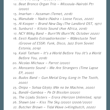
Beat Bronco Organ Trio – Missoula-Nairobi Pt1
(2020)
Imarhan – Azzaman (Temet, 2018)
Wanubale – Nadra (Nadra + Loose Focus, 2020)
Al Kooper – Brand New Day (The Landlord OST, 1971)
Sunburst – Kitoto Sound (Ave Africa
, 2016)
NCY Milky Band – Burn’IN (Burn’IN, October 2020)
Eesti Raadio Estraadiorkester – Mälestuste Teel
(Groove of ESSR: Funk, Disco, Jazz from Soviet
Estonia, 2019)
Kaidi Tatham – It’s a World Before You (It’s a World
Before You, 2018)
Nicolas Michaux – Parrot (2020)
Monzanto Sound – We Are Strangers (Time Lapse
EP, 2020)
Budos Band – Gun Metal Grey (Long in The Tooth,
2020)
Onipa – Sohaa Gb3k3 (We no be Machine, 2020)
Bandé-Gamboa – Pe Di Bissilon (2020)
The Lijadu Sisters – Erora (Horizon Unlimited, 1979)
Shawn Lee – Kiss The Sky (2020) (2006/2020)
Butcher Brown – Tidal Wave (#Kingbutch, 2020)