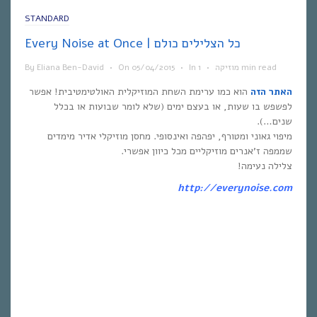
STANDARD
Every Noise at Once | כל הצלילים כולם
1 min read
מוזיקה
•
In
•
05/04/2015
On
•
Eliana Ben-David
By
האתר הזה
הוא כמו ערימת השחת המוזיקלית האולטימטיבית! אפשר
לפשפש בו שעות, או בעצם ימים (שלא לומר שבועות או בכלל
שנים…).
מיפוי גאוני ומטורף, יפהפה ואינסופי. מחסן מוזיקלי אדיר מימדים
שממפה ז’אנרים מוזיקליים מכל כיוון אפשרי.
צלילה נעימה!
http://everynoise.com