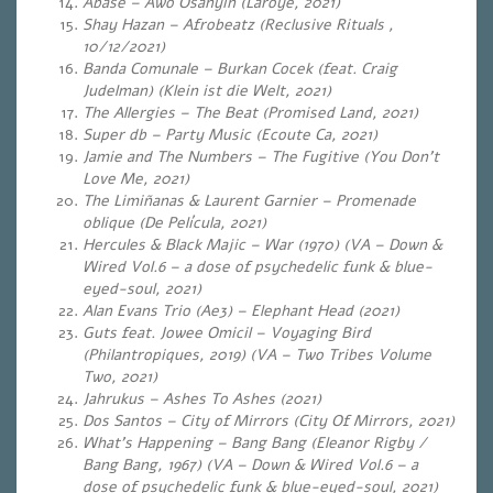
Àbáse – Awo Osanyin (Laroyê, 2021)
Shay Hazan – Afrobeatz (Reclusive Rituals ,
10/12/2021)
Banda Comunale – Burkan Cocek (feat.
Craig
Judelman) (Klein ist die Welt, 2021)
The Allergies – The Beat (Promised Land, 2021)
Super db – Party Music (Ecoute Ca, 2021)
Jamie and The Numbers – The Fugitive (You Don’t
Love Me, 2021)
The Limiñanas & Laurent Garnier – Promenade
oblique (De Película, 2021)
Hercules & Black Majic – War (1970) (VA – Down &
Wired Vol.6 – a dose of psychedelic funk & blue-
eyed-soul, 2021)
Alan Evans Trio (Ae3) – Elephant Head
(2021)
Guts feat. Jowee Omicil – Voyaging Bird
(Philantropiques, 2019) (VA – Two Tribes Volume
Two, 2021)
Jahrukus – Ashes To Ashes (2021)
Dos Santos – City of Mirrors (City Of Mirrors, 2021)
What’s Happening – Bang Bang (Eleanor Rigby /
Bang Bang, 1967) (VA – Down & Wired Vol.6 – a
dose of psychedelic funk & blue-eyed-soul, 2021)