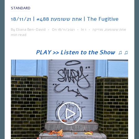
STANDARD
אחת ששומעת #488 | 18/11/21 | The Fugitive
By
Eliana Ben-David
•
On
18/11/2021
•
In
1
•
מוזיקה
,
אחת ששומעת
min read
PLAY >> Listen to the Show
♫
♫