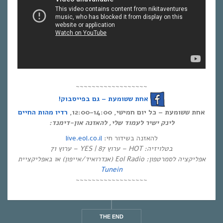
~~~~~~~~~~~~~~~~~~
אחת ששומעת – גם בפייסבוק!
אחת ששומעת – כל יום חמישי, 12:00-14:00,
רדיו מהות החיים
לינק ישיר לעמוד שלי, להאזנה און-דימנד:
live.eol.co.il
להאזנה בשידור חי:
בטלויזיה: HOT – ערוץ 87 | YES – ערוץ 71
אפליקציה לסמרטפון: Eol Radio (אנדרואיד/אייפון) או באפליקציית
Tunein
~~~~~~~~~~~~~~~~~~
THE END