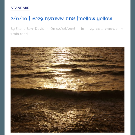
STANDARD
אחת ששומעת #229 | 2/6/16 |mellow yellow
By
Eliana Ben-David
•
On
02/06/2016
•
In
•
מוזיקה
,
אחת ששומעת
1 min read