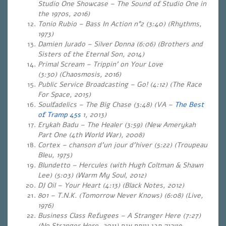
Studio One Showcase – The Sound of Studio One in
the 1970s, 2016)
Tonio Rubio – Bass In Action n°2 (3:40) (Rhythms,
1973)
Damien Jurado – Silver Donna (6:06) (Brothers and
Sisters of the Eternal Son, 2014)
Primal Scream – Trippin’ on Your Love
(3:30) (Chaosmosis, 2016)
Public Service Broadcasting – Go! (4:12) (The Race
For Space, 2015)
Soulfadelics – The Big Chase (3:48) (VA –
The Best
of Tramp 45s
1, 2013)
Erykah Badu – The Healer (3:59) (New Amerykah
Part One (4th World War), 2008)
Cortex – chanson d’un jour d’hiver (5:22) (Troupeau
Bleu, 1975)
Blundetto – Hercules (with Hugh Coltman & Shawn
Lee) (5:03) (Warm My Soul, 2012)
DJ Oil – Your Heart (4:13) (Black Notes, 2012)
801 – T.N.K. (Tomorrow Never Knows) (6:08)
(Live,
1976)
Business Class Refugees – A Stranger Here (7:27)
(No Stranger Here, 2011)
פטריק סבג ויותם אגם