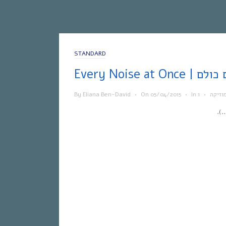
STANDARD
 הצלילים כולם
וזיקה
•
In
•
05/04/2015
On
•
Eliana Ben-David
By
).