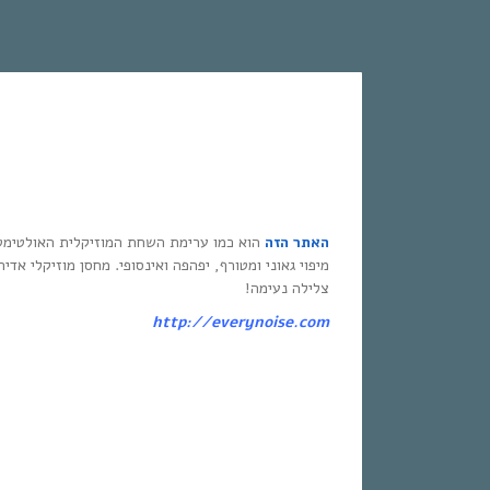
האתר הזה
הוא כמו ערימת השחת המוזיקלית האולטימט
מיפוי גאוני ומטורף, יפהפה ואינסופי. מחסן מוזיקלי אדי
צלילה נעימה!
http://everynoise.com