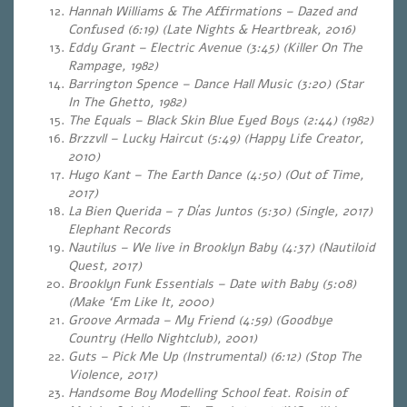
Hannah Williams & The Affirmations – Dazed and
Confused (6:19) (Late Nights & Heartbreak, 2016)
Eddy Grant – Electric Avenue (3:45) (Killer On The
Rampage, 1982)
Barrington Spence – Dance Hall Music (3:20) (Star
In The Ghetto, 1982)
The Equals – Black Skin Blue Eyed Boys (2:44) (1982)
Brzzvll – Lucky Haircut (5:49) (Happy Life Creator,
2010)
Hugo Kant – The Earth Dance (4:50) (Out of Time,
2017)
La Bien Querida – 7 Días Juntos (5:30) (Single, 2017)
Elephant Records
Nautilus – We live in Brooklyn Baby (4:37) (Nautiloid
Quest, 2017)
Brooklyn Funk Essentials – Date with Baby (5:08)
(Make ‘Em Like It, 2000)
Groove Armada – My Friend (4:59) (Goodbye
Country (Hello Nightclub), 2001)
Guts – Pick Me Up (Instrumental) (6:12) (Stop The
Violence, 2017)
Handsome Boy Modelling School feat. Roisin of