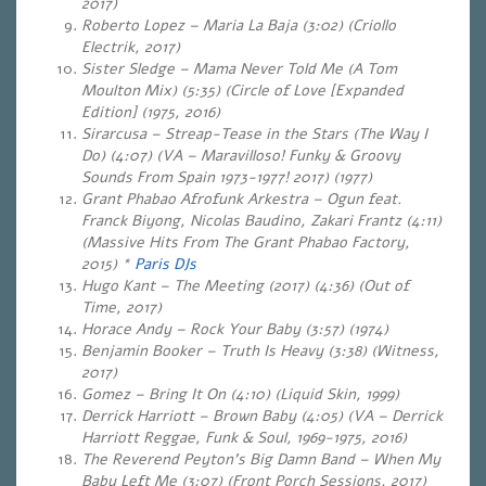
2017)
Roberto Lopez – Maria La Baja (3:02) (Criollo
Electrik, 2017)
Sister Sledge – Mama Never Told Me (A Tom
Moulton Mix) (5:35) (Circle of Love [Expanded
Edition] (1975, 2016)
Sirarcusa – Streap-Tease in the Stars (The Way I
Do) (4:07) (VA – Maravilloso! Funky & Groovy
Sounds From Spain 1973-1977! 2017) (1977)
Grant Phabao Afrofunk Arkestra – Ogun feat.
Franck Biyong, Nicolas Baudino, Zakari Frantz (4:11)
(Massive Hits From The Grant Phabao Factory,
2015) *
Paris DJs
Hugo Kant – The Meeting (2017) (4:36) (Out of
Time, 2017)
Horace Andy – Rock Your Baby (3:57) (1974)
Benjamin Booker – Truth Is Heavy (3:38) (Witness,
2017)
Gomez – Bring It On (4:10) (Liquid Skin, 1999)
Derrick Harriott – Brown Baby (4:05) (VA – Derrick
Harriott Reggae, Funk & Soul, 1969-1975, 2016)
The Reverend Peyton’s Big Damn Band – When My
Baby Left Me (3:07) (Front Porch Sessions, 2017)