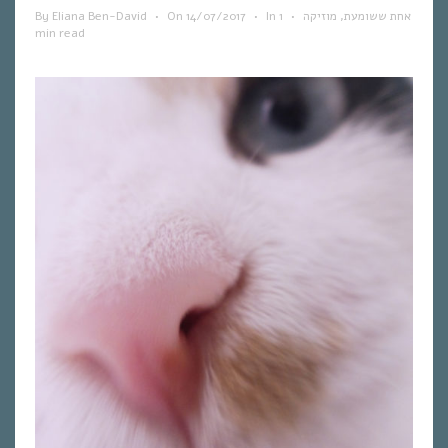
By
Eliana Ben-David
•
On
14/07/2017
•
In
1
•
מוזיקה
,
אחת ששומעת
min read