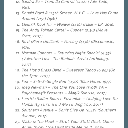
Sandra Sá – Trem Da Central (4:02) (Vale Tudo,
1983)
Donald Byrd & 125th Street, N.Y.C. – Love Has Come
Around (7:51) (1981)
Elektrik Kool Tur – Waiwai (4:36) (
Hailli – EP
, 2016)
The Andy Tolman Cartel – Cypher (3:58) (Move
Over, 2017)
Rovi (Piero Umiliani) – Forcing (4:36) (Discomusic,
1978)
Norman Connors – Saturday Night Special (4:35)
(Valentine Love. The Buddah. Arista Anthology,
2017)
The Hot 8 Brass Band – Sweetest Taboo (6:54) (On
the Spot, 2017)
Fox – S-S-S-Single Bed (3:50) (Blue Hotel, 1977)
Joey Newman – The One You Love (5:08) VA –
Psychemagik Presents – Magik Sunrise, 2017)
Laetitia Sadier Source Ensemble – Undying Love for
Humanity (3:51) (Find Me Finding You, 2017)
Southern Avenue – Don’t Give Up (4:42) (Southern
Avenue, 2017)
Mako & The Hawk – Strut Your Stuff (feat. Chima
Anya) (3:05) (The Devil Made Me Do It, 2016)