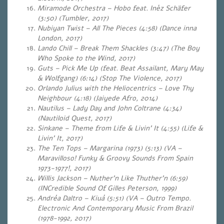
Miramode Orchestra – Hobo feat. Inèz Schäfer
(3:50) (Tumbler, 2017)
Nubiyan Twist – All The Pieces (4:58) (Dance inna
London, 2017)
Lando Chill – Break Them Shackles (3:47) (The Boy
Who Spoke to the Wind, 2017)
Guts – Pick Me Up (feat. Beat Assailant, Mary May
& Wolfgang) (6:14) (Stop The Violence, 2017)
Orlando Julius with the Heliocentrics – Love Thy
Neighbour (4:18) (Jaiyede Afro, 2014)
Nautilus – Lady Day and John Coltrane (4:34)
(Nautiloid Quest, 2017)
Sinkane – Theme from Life & Livin’ It (4:55) (Life &
Livin’ It, 2017)
The Ten Tops – Margarina (1973) (5:13) (VA –
Maravilloso! Funky & Groovy Sounds From Spain
1973-1977!, 2017)
Willis Jackson – Nuther’n Like Thuther’n (6:59)
(INCredible Sound Of Gilles Peterson, 1999)
Andréa Daltro – Kiuá (5:51) (VA – Outro Tempo.
Electronic And Contemporary Music From Brazil
(1978-1992, 2017)