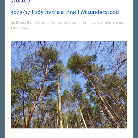
STANDARD
אחת ששומעת 265 | 30/3/17 | Misunderstood
By
Eliana Ben-David
•
On
02/04/2017
•
In
•
מוזיקה
,
אחת ששומעת
1 min read