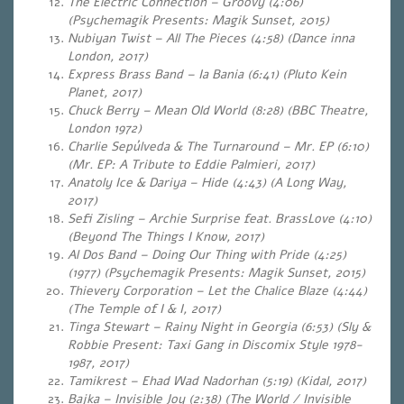
The Electric Connection – Groovy (4:06)
(Psychemagik Presents: Magik Sunset, 2015)
Nubiyan Twist – All The Pieces (4:58) (Dance inna
London, 2017)
Express Brass Band – Ia Bania (6:41) (Pluto Kein
Planet, 2017)
Chuck Berry – Mean Old World (8:28) (BBC Theatre,
London 1972)
Charlie Sepúlveda & The Turnaround – Mr. EP (6:10)
(Mr. EP: A Tribute to Eddie Palmieri, 2017)
Anatoly Ice & Dariya – Hide (4:43) (A Long Way,
2017)
Sefi Zisling – Archie Surprise feat. BrassLove (4:10)
(Beyond The Things I Know, 2017)
Al Dos Band – Doing Our Thing with Pride (4:25)
(1977) (Psychemagik Presents: Magik Sunset, 2015)
Thievery Corporation – Let the Chalice Blaze (4:44)
(The Temple of I & I, 2017)
Tinga Stewart – Rainy Night in Georgia (6:53) (Sly &
Robbie Present: Taxi Gang in Discomix Style 1978-
1987, 2017)
Tamikrest – Ehad Wad Nadorhan (5:19) (Kidal, 2017)
Bajka – Invisible Joy (2:38) (The World / Invisible