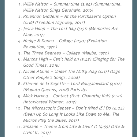
Willie Nelson – Summertime (3:54) (Summertime:
Willie Nelson Sings Gershwin, 2016)
Rhiannon Giddens – At the Purchaser’s Option
(4:16) (Freedom Highway, 2017)
Jesca Hoop – The Lost Sky (3:51) (Memories Are
Now, 2017)
Hedge & Donna – Collage (2:50) (Evolution
Revolution, 1970)
The Three Degrees –
Collage
(Maybe, 1970)
Martha High – Can’t hold on (3:42)
(Singing for The
Good Times, 2016)
Nicole Atkins – Under The Milky Way (4:17) (Digs
Other People’s Songs, 2008)
Etienne de la Sayette – Lord Bougainvillard (4:02)
(Maputo Queens, 2016) Paris djs
Mick Harvey – Contact (feat. Channthy Kak) (2:41)
(Intoxicated Women, 2017)
The Microscopic Septet – Don’t Mind If I Do (4:04)
(Been Up So Long It Looks Like Down to Me: The
Micros Play the Blues, 2017)
Sinkane – Theme from Life & Livin’ It (4:55) (Life &
Livin’ It, 2017)