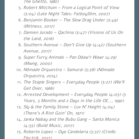
The Ghetto, 1982)
Robert Mitchum – From a Logical Point of View
(3:04) (Late Night Tales: FatboySlim, 2007)
Benjamin Booker – The Slow Drag Under (3:49)
(Witness, 2017)
Damien Jurado – Qachina (3:47) (Visions of Us On
the Land, 2016)
Southern Avenue – Don’t Give Up (4:42) (Southern
Avenue, 2017)
Super Furry Animals – Pan Ddaw’r Wawr (4:29)
(Mwng, 2000)
Nômade Orquestra – Samurai (5:58) (Nômade
Orquestra, 2014)
The Staple Singers – Everyday People (3:27) (We’ll
Get Over, 1966)
Arrested Development – Everyday People (4:03) (3
Years, 5 Months and 2 Days in the Life Of…, 1992)
Sly & the Family Stone – Luv N’ Haight (4:04)
(There’s A Riot Goin’ On, 1971)
Janka Nabay and the Bubu Gang – Santa Monica
(4:55) (Build Music, 2017)
Roberto Lopez – Oye Candelaria (3:37) (Criollo
Electrik, 2017)