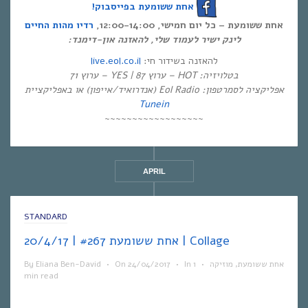
אחת ששומעת בפייסבוק!
אחת ששומעת – כל יום חמישי, 12:00-14:00,
רדיו מהות החיים
לינק ישיר לעמוד שלי, להאזנה און-דימנד:
live.eol.co.il
להאזנה בשידור חי:
בטלויזיה: HOT – ערוץ 87 | YES – ערוץ 71
אפליקציה לסמרטפון: Eol Radio (אנדרואיד/אייפון) או באפליקציית
Tunein
~~~~~~~~~~~~~~~~~~
APRIL
STANDARD
אחת ששומעת #267 | 20/4/17 | Collage
By
Eliana Ben-David
•
On
24/04/2017
•
In
1
•
מוזיקה
,
אחת ששומעת
min read