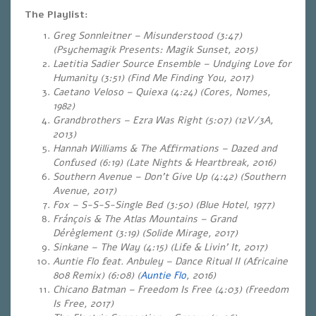
The Playlist:
Greg Sonnleitner – Misunderstood (3:47)
(Psychemagik Presents: Magik Sunset, 2015)
Laetitia Sadier Source Ensemble – Undying Love for
Humanity (3:51) (Find Me Finding You, 2017)
Caetano Veloso – Quiexa (4:24) (Cores, Nomes,
1982)
Grandbrothers – Ezra Was Right (5:07)
(12V/3A,
2013)
Hannah Williams & The Affirmations – Dazed and
Confused (6:19)
(Late Nights & Heartbreak, 2016)
Southern Avenue – Don’t Give Up (4:42) (Southern
Avenue, 2017)
Fox – S-S-S-Single Bed (3:50) (Blue Hotel, 1977)
Fránçois & The Atlas Mountains – Grand
Dérèglement (3:19) (Solide Mirage, 2017)
Sinkane – The Way (4:15) (Life & Livin’ It, 2017)
Auntie Flo feat. Anbuley – Dance Ritual II (Africaine
808 Remix) (6:08) (
Auntie Flo
, 2016)
Chicano Batman – Freedom Is Free (4:03) (Freedom
Is Free, 2017)