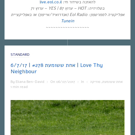
live.eol.co.il
להאזנה בשידור חי:
בטלויזיה: HOT – ערוץ 87 | YES – ערוץ 71
אפליקציה לסמרטפון: Eol Radio (אנדרואיד/אייפון) או באפליקציית
Tunein
~~~~~~~~~~~~~~~~~~
STANDARD
אחת ששומעת #278 | 6/7/17 | Love Thy
Neighbour
By
Eliana Ben-David
•
On
06/07/2017
•
In
•
מוזיקה
,
אחת ששומעת
1 min read