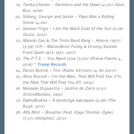
Tanika Charles – Darkness and the Dawn (4:02) (Soul
Run, 2016)
Sidney, George and Jackie – Papa Was a Rolling
Stone (4:20)
Samuel Yirga – I am the Black Gold of the Sun (5:26)
(Guzo, 2012)
Manolo Gas & The Tinto Band Bang – Amore (1977)
(3:59) (VA – Maravilloso! Funky & Groovy Sounds
From Spain 1973-1977, 2017)
The P.T.S. – You Need Love (3:20) (Praise Poems 4,
2016) *
Tramp Records
Doron Butnik – Fire (Radio Version) (4:16) (2017)
Alice Russell – I’m the Man, That Will Find You (I’m
the Man That Will Find You EP, 2014)
Nomade Orquestra – Jardins de Zaira (5:51)
(EntreMundos, 2915)
DakhaBrakha – A doshchyk nakrapaie (5:58) (The
Road, 2017)
Alfa Mist – Breathe (Feat. Kaya Thomas-Dyke)
(7:27) (Antiphon, 2017)