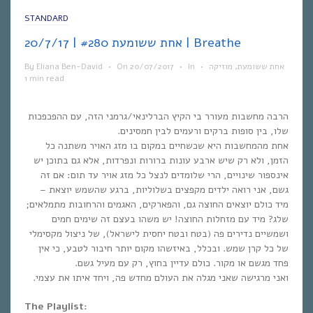
STANDARD
אחת ששומעת #280 | 20/7/17 | Breathe
By
Eliana Ben-David
•
On
20/07/2017
•
In
•
מוזיקה
,
אחת ששומעת
1 min read
הרבה מחשבות מעורר בי הקיץ הברלינאי/גרמני הזה, עם ההפכפכות
שלו, בין סופות ברקים ורעמים לבין חמסינים.
אחת מהמחשבות היא שכשחיים במקום בו מזג האויר משתנה כל
הזמן, ולא רק שיש ארבע עונות ברורות ונפרדות, אלא גם בתוכן יש
אינספור שינויים, הרי שלומדים לנצל כל מזג אויר עד תום: אם זה
גשם, אני רואה ילדים מקפצים בשלוליות, ברגע שהשמש יוצאת –
מיד כולם יוצאים החוצה גם, והפארקים, האגמים והרחובות מתמלאים;
שלג? מיד עם מזחלות החוצה! יש משהו בעצם זה שימים חמים
ושמשיים נדירים פה (בטח ובטח יחסית לישראל), של ניצול מקסימלי
של כל קרן שמש. ובכלל, באיזשהו מקום יותר חיבור לטבע, כי אין
פחד מגשם או מקור. כולם עדיין בחוץ, רק עם מעיל גשם.
ואני מרגישה שאני מגלה את העולם מחדש פה, ויחד איתו את עצמי.
The Playlist: