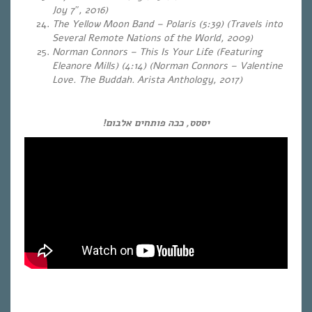
Joy 7″, 2016)
The Yellow Moon Band – Polaris (5:39) (Travels into
Several Remote Nations of the World, 2009)
Norman Connors – This Is Your Life (Featuring
Eleanore Mills) (4:14) (Norman Connors – Valentine
Love. The Buddah. Arista Anthology, 2017)
יססס, ככה פותחים אלבום!