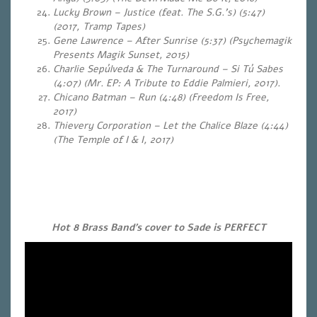
Lucky Brown – Justice (feat. The S.G.’s) (5:47)
(2017, Tramp Tapes)
Gene Lawrence – After Sunrise (5:37) (Psychemagik
Presents Magik Sunset, 2015)
Charlie Sepúlveda & The Turnaround – Si Tú Sabes
(4:07)
(Mr. EP: A Tribute to Eddie Palmieri, 2017).
Chicano Batman – Run (4:48)
(Freedom Is Free,
2017)
Thievery Corporation – Let the Chalice Blaze (4:44)
(The Temple of I & I, 2017)
Hot 8 Brass Band’s cover to Sade is PERFECT