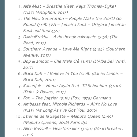
Alfa Mist – Breathe (Feat. Kaya Thomas-Dyke)
(7:27) (Antiphon, 2017)
The Now Generation – People Make the World Go
Round (3:18) (VA – Jamaica Funk – Original Jamaican
Funk and Soul 45s)
DakhaBrakha – A doshchyk nakrapaie (5:58) (The
Road, 2017)
Southern Avenue – Love Me Right (4:24)
(Southern
Avenue, 2017)
Bop & 291out – Che Male C’è (3:53) (L’Alba Dei Vinti,
2017)
Black Dub – I Believe In You (4:28) (Daniel Lanois –
Black Dub, 2010)
Kabanjak – Home Again feat. Til Schneider (4:00)
(Dubs & Downs, 2017)
Fox – The Juggler (3:16) (Fox, 1975) Germany
Ambassa feat. Nichola Richards – Ain’t No Love
(3:23
)
(As Long As I’ve Got You, 2016)
Etienne de la Sayette – Maputo Queen (4:59)
(Maputo Queens, 2016) Paris djs
Alice Russell – Heartbreaker (3:40) (Heartbreaker,
2012)