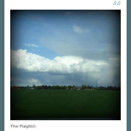
♫
♫
The Playlist: