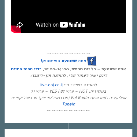
~~~~~~~~~~~~~~~~~~
אחת ששומעת בפייסבוק!
אחת ששומעת – כל יום חמישי, 12:00-14:00,
רדיו מהות החיים
לינק ישיר לעמוד שלי, להאזנה און-דימנד:
live.eol.co.il
להאזנה בשידור חי:
בטלויזיה: HOT – ערוץ 87 | YES – ערוץ 71
אפליקציה לסמרטפון: Eol Radio (אנדרואיד/אייפון) או באפליקציית
Tunein
~~~~~~~~~~~~~~~~~~