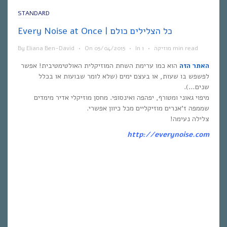
STANDARD
Every Noise at Once | כל הצלילים כולם
1 min read
מוזיקה
•
In
•
05/04/2015
On
•
Eliana Ben-David
By
האתר הזה
הוא כמו ערימת השחת המוזיקלית האולטימטיבית! אפשר
לפשפש בו שעות, או בעצם ימים (שלא לומר שבועות או בכלל
שנים…).
מיפוי גאוני ומטורף, יפהפה ואינסופי. מחסן מוזיקלי אדיר מימדים
שממפה ז’אנרים מוזיקליים מכל כיוון אפשרי.
צלילה נעימה!
http://everynoise.com