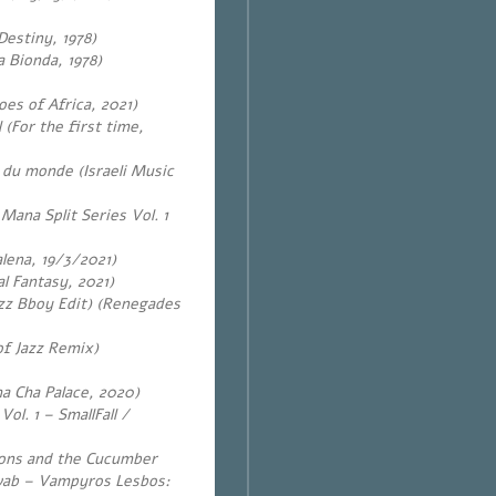
Destiny, 1978)
 Bionda, 1978)
oes of Africa, 2021)
(For the first time,
ie du monde (Israeli Music
ana Split Series Vol. 1
alena, 19/3/2021)
l Fantasy, 2021)
zz Bboy Edit) (Renegades
f Jazz Remix)
ha Cha Palace, 2020)
ol. 1 – SmallFall /
ions and the Cucumber
hwab
– Vampyros Lesbos: