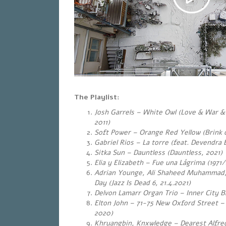
The Playlist:
Josh Garrels – White Owl (Love & War &
2011)
Soft Power – Orange Red Yellow
(Brink 
Gabriel Rios – La torre (feat. Devendra 
Sitka Sun – Dauntless (Dauntless, 2021)
Elia y Elizabeth – Fue una Lágrima (1971
Adrian Younge, Ali Shaheed Muhammad,
Day (Jazz Is Dead 6, 21.4.2021)
Delvon Lamarr Organ Trio – Inner City Bl
Elton John – 71-75 New Oxford Street –
2020)
Khruangbin, Knxwledge – Dearest Alfre