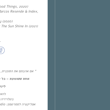
ood Things, 2020)
arcos Resende & Index,
y (2020)
 The Sun Shine In (2021)
~
אם אהבתם את התוכנית, את!
אחת ששומעת – כל יום חמיש,
לינ:
להא:
בטלו: HOT – ערוץ 87 | YES – ערוץ 71
אפליקציה לסמרטפון: Eol Radio (אנדרואיד/אייפון) או באפליקציית