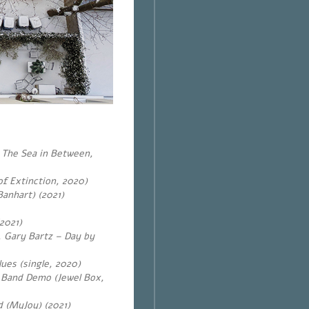
 The Sea in Between,
of Extinction, 2020)
Banhart) (2021)
/2021)
 Gary Bartz – Day by
ues (single, 2020)
 Band Demo (Jewel Box,
d (MyJoy) (
2021)