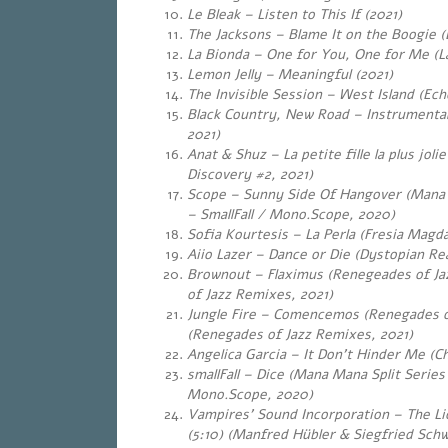
Le Bleak – Listen to This If (2021)
The Jacksons – Blame It on the Boogie (
La Bionda – One for You, One for Me (La
Lemon Jelly – Meaningful (2021)
The Invisible Session – West Island (Ech
Black Country, New Road – Instrumental 
2021)
Anat & Shuz – La petite fille la plus jol
Discovery #2, 2021)
Scope – Sunny Side Of Hangover (Mana M
– SmallFall / Mono.Scope, 2020)
Sofia Kourtesis – La Perla (Fresia Magd
Aiio Lazer – Dance or Die (Dystopian Rea
Brownout – Flaximus (Renegeades of Ja
of Jazz Remixes, 2021)
Jungle Fire – Comencemos (Renegades o
(Renegades of Jazz Remixes, 2021)
Angelica Garcia – It Don’t Hinder Me (C
smallFall – Dice (Mana Mana Split Series V
Mono.Scope, 2020)
Vampires’ Sound Incorporation – The L
(5:10) (Manfred Hübler & Siegfried Sc