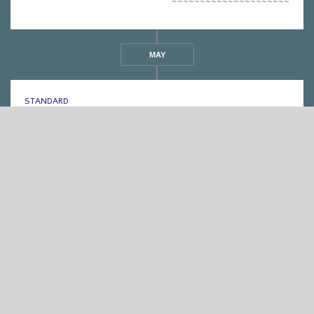
~~~~~~~~~~~~~~~~~~~~~
MAY
STANDARD
♫ אחת ששומעת #26 | 4/12 | Interplanetary
Music ♫
אחת ששומעת
,
מוזיקה
•
1
In
•
06/12/2011
On
•
Eliana Ben-David
By
min read
אח, שבוע שהתחיל
בהופעה המרגשת ביותר
שהייתי בה מזה זמן רב.