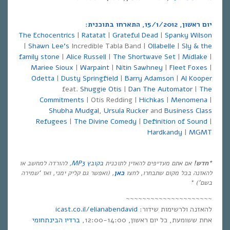
יום ראשון, 15/1/2012, התארחו בתוכנית:
The Echocentrics
|
Ratatat
|
Grateful Dead
|
Spanky Wilson
|
Shawn Lee’s
Incredible Tabla Band |
Ollabelle
|
Sly & the
family stone
|
Alice Russell
|
The Shortwave Set
|
Midlake
|
Mariee Sioux
|
Warpaint
|
Nitin Sawhney
|
Fleet Foxes
|
Odetta
|
Dusty Springfield
|
Barry Adamson
|
Al Kooper
feat.
Shuggie Otis
|
Dan The Automator
|
The
Commitments
| Otis Redding |
Hichkas
|
Menomena
|
Shubha Mudgal
,
Ursula Rucker
and
Business Class
Refugees
|
The Divine Comedy
|
Definition of Sound
|
Hardkandy
|
MGMT
*חדש!
אם אתם מעדיפים להאזין לתוכנית
בקובץ MP3
, להורדה למחשב או
להאזנה בכל מקום שתבחרו, לחצו
כאן
, (ואפשר גם קליק ימני, ואז ‘שמירה
בשם’) *
~~~~~~~~~~~~~~~~~~~~~
להאזנה ולרשימות שידור:
icast.co.il/elianabendavid
אחת ששומעת, כל יום ראשון, 12:00-14:00,
ברדיו הבינתחומי