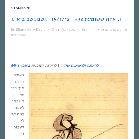
STANDARD
♫ אחת ששומעת #32 | 15/1/12 | גשם גשם בוא ♫
אחת ששומעת
,
מוזיקה
•
1
In
•
17/01/2012
On
•
Eliana Ben-David
By
min read
להאזנה ולרשימות שידור
|
להאזנה לתוכנית
בקובץ
MP3
באולפן
הרדיו,
תוך כדי
שידור,
חשבתי
לעצמי
כמה קל
לי
לעבור
בין