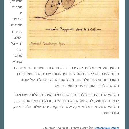
מדינות,
תרבויו
ת,
שפות,
תקופות
, דעות
ועולמו
ת – כל
עוד
מדובר
במוזיק
ה. איך שעתיים של מוזיקה יכולות לקחת אותנו משנות השישים ועד
היום, לעבור בקלילות ובטבעיות בין קצוות שונים של העולם, דרך
תקופות וממשלות ומלחמות, ממוזיקת נשמה בארה”ב של שנות
השישים להיפ-הופ איראני מהמאה ה-21.
והלוואי שזה היה יכול להיות כך גם בעולם האמיתי. הלוואי שיכולנו
לראות (לשמוע, להרגיש) שכולנו בני אדם, וכולנו בעצם אותו דבר,
והלוואי ששעתיים של מוזיקה יעשו לנו קצת יותר שלום בלב פנימה,
וגם החוצה.
אחת ששומעת
, כל יום ראשון, 12:00-14:00.