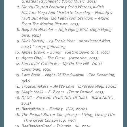
Greatest Psychedelic World Music, 2013)
Merry Clayton Featuring Oren Waters,Judith
Hill,Tata Vega And Charlotte Crossley – Nobody’s
Fault But Mine (20 Feet From Stardom – Music
From The Motion Picture, 2013)
Billy Edd Wheeler – High Flying Bird (High Flying
Bird, 1964)
Mick Harvey – 69 Erotic Year (Intoxicated Man,
2014) * serge geinsburg
James Brown – Sunny (Gettin Down to it, 1969)
Agnes Obel – The Curse (Aventine, 2013)
Fun Lovin’ Criminals – Up On The Hill (100%
Colombian, 1998)
Kate Bush – Night Of The Swallow (The Dreaming,
1982)
Troublemakers – All We Love (Express Way, 2004)
Magic Malik – E-Z.com (Tranz Denied, 2013)
DJ Oil – Rock Hit (feat. Gift Of Gab) (Black Notes ,
2012)
Blackalicious – Finding (Nia, 2000)
The Peanut Butter Conspiracy – Living, Loving Life
(The Great Conspiracy, 1967)
BadBadNotGood – Triangle (III, 2014)