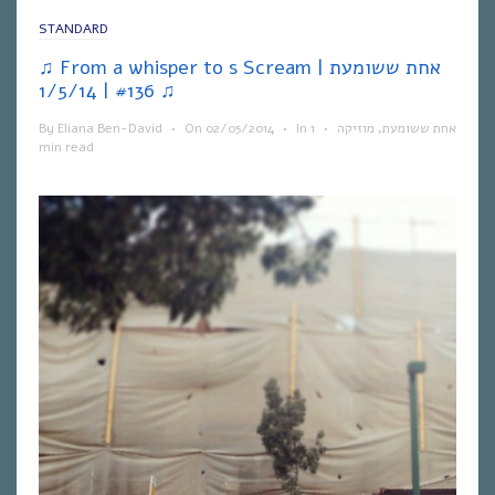
STANDARD
♫ From a whisper to s Scream | אחת ששומעת
#136 | 1/5/14 ♫
By
Eliana Ben-David
•
On
02/05/2014
•
In
1
•
מוזיקה
,
אחת ששומעת
min read