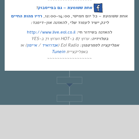
!
אחת ששומעת – גם בפייסבוק
אחת ששומעת – כל יום חמישי, 12:00-14:00,
רדיו מהות החיים
לינק ישיר לעמוד שלי, להאזנה און-דימנד:
http://www.live.eol.co.il
להאזנה בשידור חי:
בטלויזיה:
ערוץ 87 ב-HOT וערוץ 71 ב-YES
) או
אייפון
/
אנדרואיד
Eol Radio (
אפליקציה לסמרטפון:
Tunein
באפליקציית
~~~~~~~~~~~~~~~~~~
STANDARD
♫ אחת ששומעת #135 | 24/4/14 | Heavy seas of
love ♫