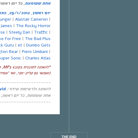
אחת ששומעת
, כל יום ראשון, :00-14:00
יום ראשון, 29/1/2012, התארחו בתוכנית:
unger
|
Alastair Cameron
|
 James
|
The Rocky Horror
use
|
Steely Dan
|
Traffic
|
ke For Free
|
The Bad Plus
ck Guru
|
et
|
Dumbo Gets
gton Bear
|
Piero Umiliani
|
Super Sonic
|
Charles Atlas
*
להאזנה לתוכנית
בקובץ
MP3
, 
(ואפשר גם קליק ימני, ואז ‘שמיר
~~~~~~~~~~~~~~~~~~~~~
להאזנה ולרשימות שידור:
vid
אחת ששומעת, כל יום ראשון, 12:00-14:00,
~~~~~~~~~~~~~~~~~~~~~
THE END