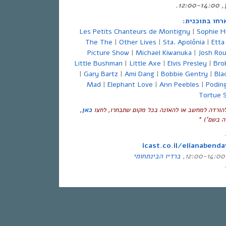
12.
Les Petits Chanteurs de Montigny
|
Sophie H
The The
|
Other Lives
|
Sta. Apolónia
|
Etta
Picture Show
|
Michael Kiwanuka
|
Josh Ro
Little Bushman
|
Little Axe
|
Elvis Presley
|
Bro
|
Gary Bartz
|
Ami Dang
|
Bobbie Gentry
|
Bla
Mad
|
Elephant Love
|
Ann Peebles
|
Podin
Tortue 
להורדה למחשב או להאזנה בכל מקום שתבחרו, לחצו
כאן
,
ה בשם’) *
icast.co.il/elianabenda
ברדיו הבינתחומי