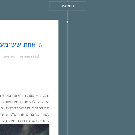
MARCH
אחת ששומעת #34 | 29/1/12 | ימים סוערים ♫
1 min read
אחת ששומעת
,
מ
תענוג – קצת חורף פה בארץ ה
היבשה, לנשמות המיובשות… שי
וגם להזכיר לנו שהכל זמני, ה
לפחד כל כך מ”אחרים”. ושיירד
שיותר. ואז גם נהנה מימי השמ