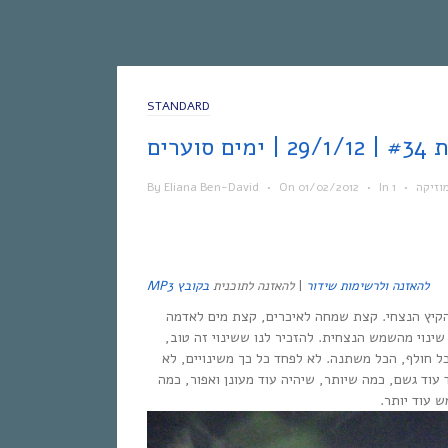
STANDARD
וזיקה
•
In
•
01/02/2012
On
•
Eliana Ben-David
By
להאזנה ולרשימות שידור
|
להאזנה לתוכנית
בקובץ
MP3
קיץ הנצחי. קצת שמחה לאיכרים, קצת מים לאדמה
נוי מהשמש הנצחית. להזכיר לנו ששינוי זה טוב,
כל חולף, הכל משתנה. לא לפחד כל כך משינויים, לא
 עוד גשם, כמה שיותר, שיהיה עוד מעונן ואפור, כמה
ש עוד יותר.