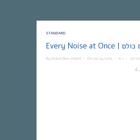
STANDARD
 הצלילים כולם
וזיקה
•
In
•
05/04/2015
On
•
Eliana Ben-David
By
).