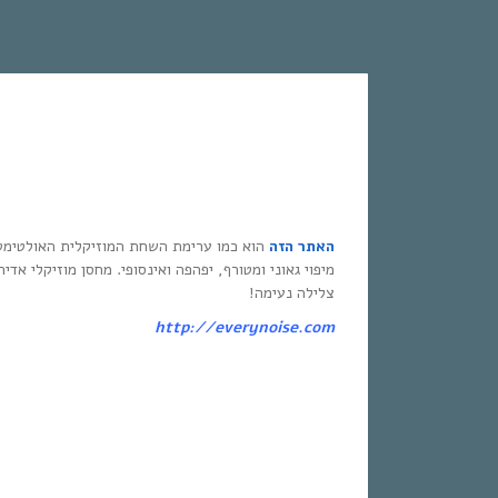
האתר הזה
הוא כמו ערימת השחת המוזיקלית האולטימט
מיפוי גאוני ומטורף, יפהפה ואינסופי. מחסן מוזיקלי אדי
צלילה נעימה!
http://everynoise.com