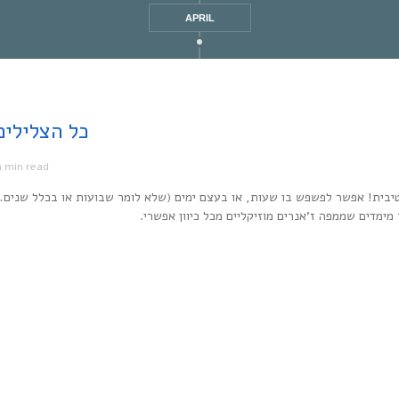
APRIL
Every Noise at Once | כל
1 min read
מ
יבית! אפשר לפשפש בו שעות, או בעצם ימים (שלא לומר שבועות או בכלל שנים…
ר מימדים שממפה ז’אנרים מוזיקליים מכל כיוון אפשרי.