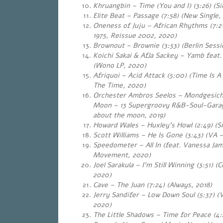
Khruangbin – Time (You and I) (3:26) (Si
Elite Beat – Passage (7:58) (New Single,
Oneness of Juju – African Rhythms (7:2
1975, Reissue 2002, 2020)
Brownout – Brownie (3:53) (Berlin Sessi
Koichi Sakai & Afla Sackey – Yamb feat.
(Wono LP, 2020)
Afriquoi – Acid Attack (5:00) (Time Is A
The Time, 2020)
Orchester Ambros Seelos – Mondgesicht 
Moon – 13 Supergroovy R&B-Soul-Gara
about the moon, 2019)
Howard Wales – Huxley’s Howl (2:49) (Si
Scott Williams – He Is Gone (3:43) (VA 
Speedometer – All In (feat. Vanessa Jami
Movement, 2020)
Joel Sarakula – I’m Still Winning (3:51) 
2020)
Cave – The Juan (7:24) (Always, 2018)
Jerry Sandifer – Low Down Soul (5:37) (
2020)
The Little Shadows – Time for Peace (4: