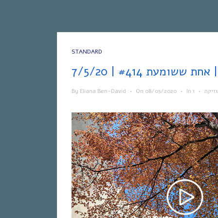
STANDARD
7/5/2
By
Eliana Ben-David
•
On
08/05/2020
•
In
•
זיקה