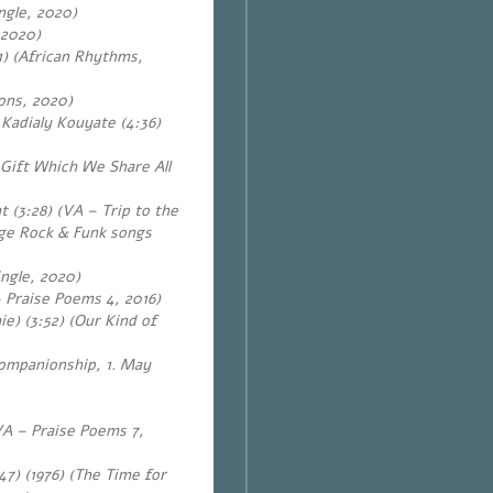
ngle, 2020)
 2020)
1) (African Rhythms,
ons, 2020)
 Kadialy Kouyate (4:36)
 Gift Which We Share All
(3:28) (VA – Trip to the
ge Rock & Funk songs
ngle, 2020)
– Praise Poems 4, 2016)
e) (3:52) (Our Kind of
(Companionship, 1. May
VA – Praise Poems 7,
47)
(1976) (The Time for