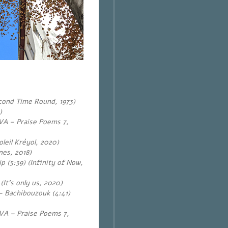
cond Time Round, 1973)
)
(VA – Praise Poems 7,
leil Kréyol, 2020)
nes, 2018)
 (5:39) (Infinity of Now,
It’s only us, 2020)
– Bachibouzouk (4:41)
(VA – Praise Poems 7,