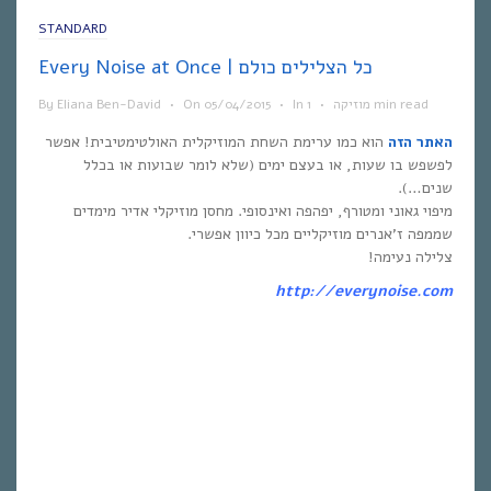
STANDARD
Every Noise at Once | כל הצלילים כולם
1 min read
מוזיקה
•
In
•
05/04/2015
On
•
Eliana Ben-David
By
האתר הזה
הוא כמו ערימת השחת המוזיקלית האולטימטיבית! אפשר
לפשפש בו שעות, או בעצם ימים (שלא לומר שבועות או בכלל
שנים…).
מיפוי גאוני ומטורף, יפהפה ואינסופי. מחסן מוזיקלי אדיר מימדים
שממפה ז’אנרים מוזיקליים מכל כיוון אפשרי.
צלילה נעימה!
http://everynoise.com