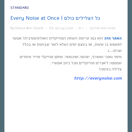
STANDARD
Every Noise at Once | כל הצלילים כולם
1 min read
מוזיקה
•
In
•
05/04/2015
On
•
Eliana Ben-David
By
האתר הזה
הוא כמו ערימת השחת המוזיקלית האולטימטיבית! אפשר
לפשפש בו שעות, או בעצם ימים (שלא לומר שבועות או בכלל
שנים…).
מיפוי גאוני ומטורף, יפהפה ואינסופי. מחסן מוזיקלי אדיר מימדים
שממפה ז’אנרים מוזיקליים מכל כיוון אפשרי.
צלילה נעימה!
http://everynoise.com