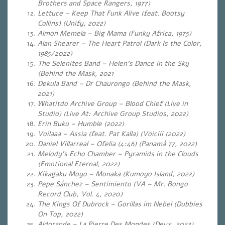
Brothers and Space Rangers, 1977)
Lettuce – Keep That Funk Alive (feat. Bootsy
Collins) (Unify, 2022)
Almon Memela – Big Mama (Funky Africa, 1975)
Alan Shearer – The Heart Patrol (Dark Is the Color,
1985/2022)
The Selenites Band – Helen’s Dance in the Sky
(Behind the Mask, 2021
Dekula Band – Dr Chaurongo (Behind the Mask,
2021)
Whatitdo Archive Group – Blood Chief (Live in
Studio) (Live At: Archive Group Studios, 2022)
Erin Buku – Humble (2022)
Voilaaa – Assia (feat. Pat Kalla) (Voiciii (2022)
Daniel Villarreal – Ofelia (4:46) (Panamá 77, 2022)
Melody’s Echo Chamber – Pyramids in the Clouds
(Emotional Eternal, 2022)
Kikagaku Moyo – Monaka (Kumoyo Island, 2022)
Pepe Sánchez – Sentimiento (VA – Mr. Bongo
Record Club, Vol. 4, 2020)
The Kings Of Dubrock – Gorillas im Nebel (Dubbies
On Top, 2022)
Aldorande – La Pierre Des Mondes (Deux, 2022)