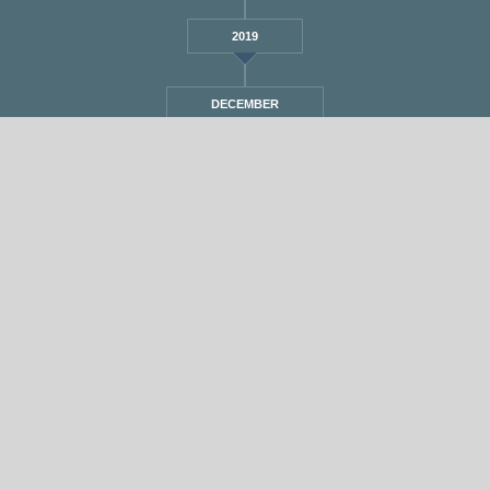
2019
DECEMBER
STANDARD
אחת ששומעת #339 | 15/11/18 | Poetry
By
Eliana Ben-David
•
On
15/11/2018
•
In
1
•
מוזיקה
,
אחת ששומעת
min read
♫
♫