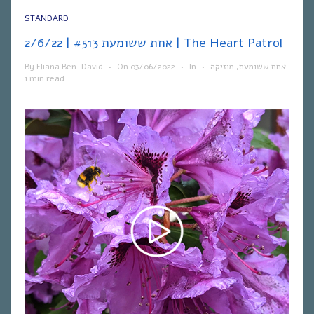
STANDARD
אחת ששומעת #513 | 2/6/22 | The Heart Patrol
By
Eliana Ben-David
•
On
03/06/2022
•
In
•
מוזיקה
,
אחת ששומעת
1 min read