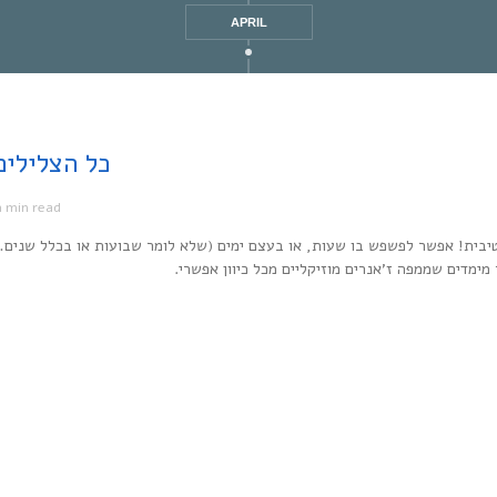
APRIL
Every Noise at Once | כל
1 min read
מ
יבית! אפשר לפשפש בו שעות, או בעצם ימים (שלא לומר שבועות או בכלל שנים…
ר מימדים שממפה ז’אנרים מוזיקליים מכל כיוון אפשרי.