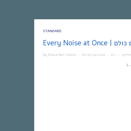
STANDARD
 הצלילים כולם
וזיקה
•
In
•
05/04/2015
On
•
Eliana Ben-David
By
).