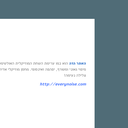
האתר הזה
הוא כמו ערימת השחת המוזיקלית האולטימט
מיפוי גאוני ומטורף, יפהפה ואינסופי. מחסן מוזיקלי אדי
צלילה נעימה!
http://everynoise.com