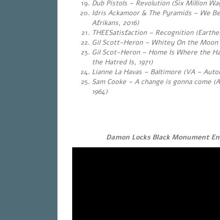
Dub Pistols – Revolution (Six Million Wa
Idris Ackamoor & The Pyramids – We Be 
Afrikans, 2016)
THEESatisfaction – Recognition (
Earthe
Gil Scott-Heron – Whitey On the Moon (S
Gil Scot-Heron – Home Is Where the Ha
the Hatred Is, 1971)
Lianne La Havas – Baltimore
(VA – Autou
Sam Cooke – A change is gonna come (A
1964)
Damon Locks Black Monument Ens