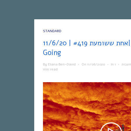
STANDARD
אחת ששומעת #419 | 11/6/20| Where We
Going
By
Eliana Ben-David
•
On
11/06/2020
•
In
1
•
חשבות
min read