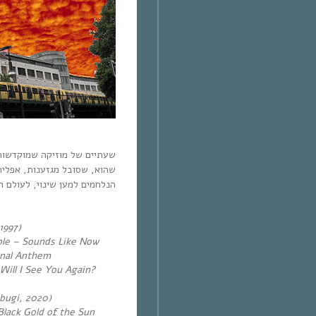
שעתיים של מוזיקה שמוקדשות
שהוא, שסובל מגזענות, אפליה
הנלחמים למען שינוי, לעולם הו.
1997)
le – Sounds Like Now
onal Anthem
ill I See You Again?
bugi, 2020)
lack Gold of the Sun