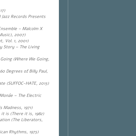
17)
l Jazz Records Presents
 Ensemble – Malcolm X
Music), 2007)
, Vol. 1, 2001)
 Story – The Living
 Going
(
Where We Going,
60 Degrees of Billy Paul,
ate (SUFFOC-HATE, 2015)
 Monáe – The Electric
Is Madness, 1971)
t is (There it is, 1982)
ation (The Liberators,
ican Rhythms, 1975)