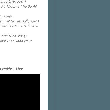
ys to Live, 2001)
All Africans (We Be All
E, 2015)
th
mall talk at 125
, 1970)
tred Is (Home Is Where
r de Nina, 2014)
in’t That Good News,
emble – Live
.