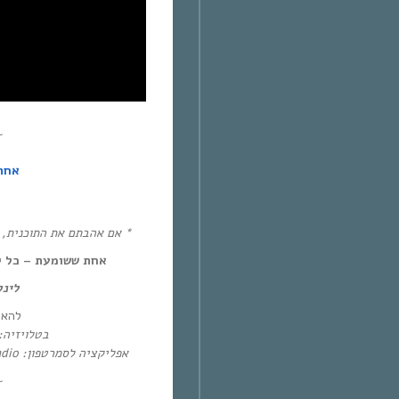
~
אחת
אם אהבתם את התוכנית, את!
אחת ששומעת – כל יום חמיש,
לינ:
להא:
בטלו: HOT – ערוץ 87 | YES – ערוץ 71
אפליקציה לסמרטפון: Eol Radio (אנדרואיד/אייפון) או באפליקציית
~