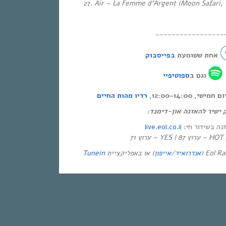
Air – La Femme d’Argent (Moon Safari, 
~~~~~~~~~~~~~~~~~
אחת ששומעת
בפייסבוק
וגם ב
ספוטיפיי
י, 12:00-14:00
רדיו מהות החיים
ק ישיר להאזנה און-דימנד
live.eol.co.il
זנה בשידור חי
יזיה
Tunein
) או באפליקציית
אייפון
/
אנדרואיד