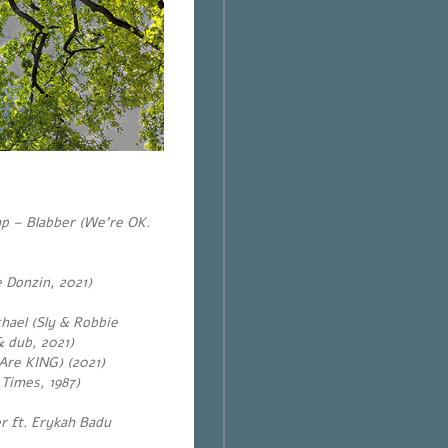
p – Blabber (We’re OK.
 Donzin, 2021)
chael (Sly & Robbie
& dub, 2021)
Are KING) (2021)
 Times, 1987)
r ft. Erykah Badu