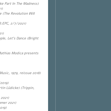
ake Part In The Madness)
1)
e (The Revolution Will
R:EPC, 2/7/2021)
21)
ple, Let’s Dance (Bright
Mathias Modica presents
sic, 1979, reissue 2018)
(2019)
tin Lüdicke) (Trippin,
 2021)
mmer 2021)
019)