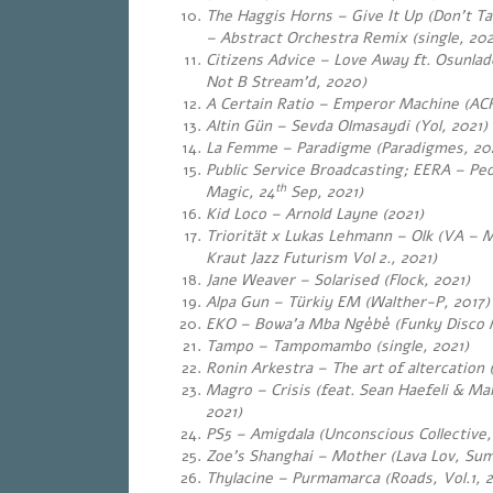
The Haggis Horns – Give It Up (Don’t T
– Abstract Orchestra Remix (single, 202
Citizens Advice – Love Away ft. Osunlad
Not B Stream’d, 2020)
A Certain Ratio – Emperor Machine (AC
Altin Gün – Sevda Olmasaydi (Yol, 2021)
La Femme – Paradigme (Paradigmes, 20
Public Service Broadcasting; EERA – Peo
th
Magic, 24
Sep, 2021)
Kid Loco – Arnold Layne (2021)
Triorität x Lukas Lehmann – Olk (VA – 
Kraut Jazz Futurism Vol 2., 2021)
Jane Weaver – Solarised (Flock, 2021)
Alpa Gun – Türkiy EM (Walther-P, 2017)
EKO – Bowa’a Mba Ngèbè (Funky Disco Mu
Tampo – Tampomambo (single, 2021)
Ronin Arkestra – The art of altercation 
Magro – Crisis (feat. Sean Haefeli & Mar
2021)
PS5 – Amigdala (Unconscious Collective,
Zoe’s Shanghai – Mother (Lava Lov, Su
Thylacine – Purmamarca (Roads, Vol.1, 2