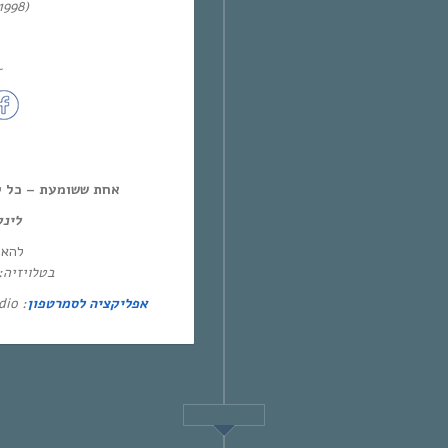
1998)
~
אחת ששומעת – כל יום חמיש,
לינ:
להא:
בטלו: HOT – ערוץ 87 | YES – ערוץ 71
: Eol Radio (
אפליקציה לסמרטפון