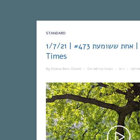
STANDARD
אחת ששומעת #473 | 1/7/21 | Sign ‘O’ The
Times
By
Eliana Ben-David
•
On
08/07/2021
•
In
•
וזיקה