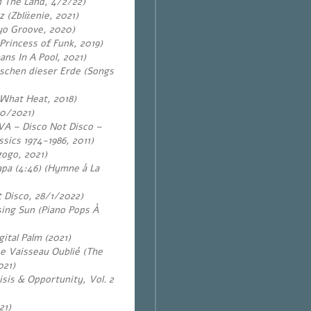
n The Land, 4/2/22)
(Zbliżenie, 2021)
yo Groove, 2020)
Princess of Funk, 2019)
ns In A Pool, 2021)
nschen dieser Erde (Songs
What Heat, 2018)
80/2021)
VA – Disco Not Disco –
ssics 1974-1986, 2011)
gogo, 2021)
apa (4:46) (Hymne à La
 Disco, 28/1/2022)
ing Sun (Piano Pops À
gital Palm (2021)
e Vaisseau Oublié (The
021)
sis & Opportunity, Vol. 2
21)