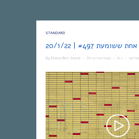
STANDARD
2
By
Eliana Ben-David
•
On
21/01/2022
•
In
•
וזיקה