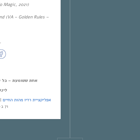
o Magic, 2021)
nd (VA – Golden Rules –
~
אחת ששומעת – כל יום חמיש,
לינ:
אפליקציית רדיו מהות החיים
71 ב-Yes | אפליקציית NEXT TV