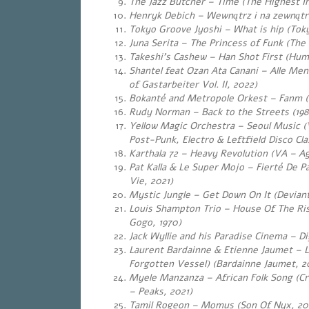
The Jazz Butcher – Time (The Highest I
Henryk Debich – Wewnątrz i na zewnątrz 
Tokyo Groove Jyoshi – What is hip (Tok
Juna Serita – The Princess of Funk (The 
Takeshi’s Cashew – Han Shot First (Huma
Shantel feat Ozan Ata Canani – Alle Me
of Gastarbeiter Vol. II, 2022)
Bokanté and Metropole Orkest – Fanm (
Rudy Norman – Back to the Streets (19
Yellow Magic Orchestra – Seoul Music (
Post-Punk, Electro & Leftfield Disco Cla
Karthala 72 – Heavy Revolution (VA – A
Pat Kalla & Le Super Mojo – Fierté De P
Vie, 2021)
Mystic Jungle – Get Down On It (Deviant
Louis Shampton Trio – House Of The Ris
Gogo, 1970)
Jack Wyllie and his Paradise Cinema – Di
Laurent Bardainne & Etienne Jaumet – L
Forgotten Vessel) (Bardainne Jaumet, 2
Myele Manzanza – African Folk Song (Cri
– Peaks, 2021)
Tamil Rogeon – Momus (Son Of Nyx, 20