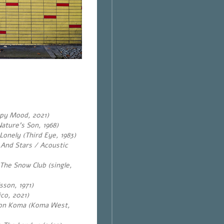
opy Mood, 2021)
ature’s Son, 1968)
onely (Third Eye, 1983)
 And Stars / Acoustic
he Snow Club (single,
sson, 1971)
co, 2021)
don Koma (Koma West,