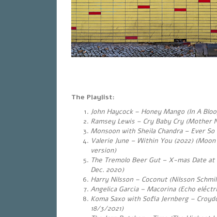
The Playlist:
John Haycock – Honey Mango
(In A Blo
Ramsey Lewis – Cry Baby Cry (Mother N
Monsoon with Sheila Chandra – Ever So L
Valerie June – Within You (2022) (Moon
version)
The Tremolo Beer Gut – X-mas Date at T
Dec. 2020)
Harry Nilsson – Coconut (Nilsson Schmil
Angelica Garcia – Macorina (Echo eléctri
Koma Saxo with Sofia Jernberg – Croy
18/3/2021)