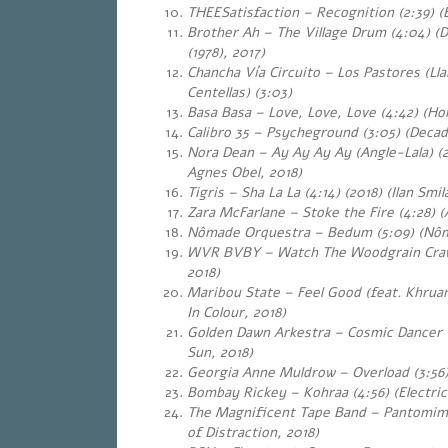
THEESatisfaction – Recognition (2:39) (
Brother Ah – The Village Drum (4:04)
(D
(1978), 2017)
Chancha Vía Circuito – Los Pastores (Ll
Centellas) (3:03)
Basa Basa – Love, Love, Love (4:42) (H
Calibro 35 – Psycheground (3:05)
(Decad
Nora Dean – Ay Ay Ay Ay (Angle-Lala) (2
Agnes Obel, 2018)
Tigris – Sha La La (4:14) (2018) (Ilan Smil
Zara McFarlane – Stoke the Fire (4:28) (
Nômade Orquestra – Bedum (5:09) (Nôm
WVR BVBY – Watch The Woodgrain Craw
2018)
Maribou State – Feel Good (feat. Khruan
In Colour, 2018)
Golden Dawn Arkestra – Cosmic Dancer (
Sun, 2018)
Georgia Anne Muldrow – Overload (3:56)
Bombay Rickey – Kohraa (4:56)
(Electric
The Magnificent Tape Band – Pantomim
of Distraction, 2018)