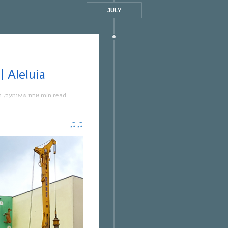
JULY
אחת ששומעת #322 | /6/18 | Aleluia
מ
,
אחת ששומעת
1 min read
♫
♫