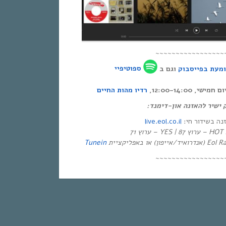
~~~~~~~~~~~~~~~~~
מעת בפייסבוק
וגם ב
ספוטיפיי
י, 12:00-14:00
רדיו מהות החיים
ק ישיר להאזנה און-דימנד
live.eol.co.il
זנה בשידור חי
יזיה
Tunein
~~~~~~~~~~~~~~~~~