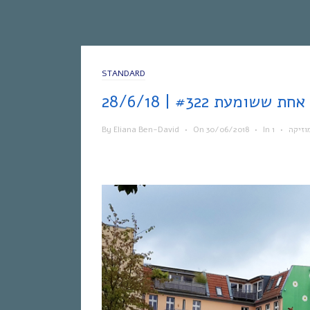
STANDARD
28
By
Eliana Ben-David
•
On
30/06/2018
•
In
•
וזיקה