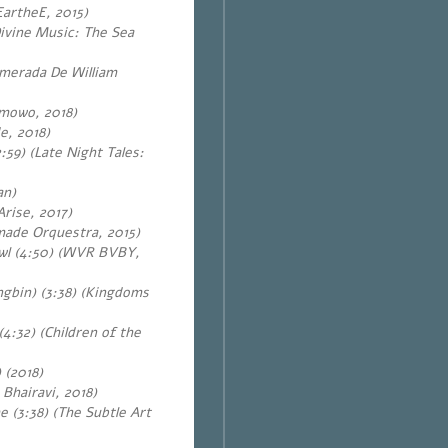
EartheE, 2015)
ivine Music
: The Sea
amerada De William
omowo, 2018)
e, 2018)
:59) (Late Night Tales:
an)
Arise, 2017)
ade Orquestra, 2015)
l (4:50) (WVR BVBY,
gbin) (3:38)
(Kingdoms
4:32) (Children of the
 (2018)
 Bhairavi, 2018)
e (3:38)
(The Subtle Art