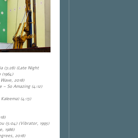
a (3:28)
(Late Night
 (1964)
 Wave, 2018)
 – So Amazing (4:12)
 Kaleema) (4:13)
18)
u (5:04) (Vibrator, 1995)
, 1986)
egrees, 2018)