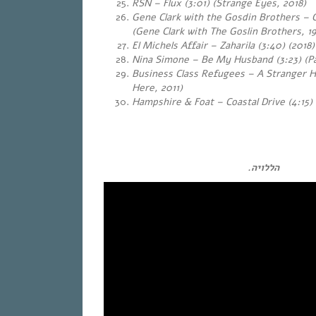
RSN – Flux (3:01)
(Strange Eyes, 2018)
Gene Clark with the Gosdin Brothers – 
(
Gene Clark with The Goslin Brothers, 19
El Michels Affair – Zaharila (3:40) (2018)
Nina Simone – Be My Husband (3:23) (Pas
Business Class Refugees – A Stranger H
Here, 2011)
Hampshire & Foat – Coastal Drive (4:15)
…
הללויה.
…