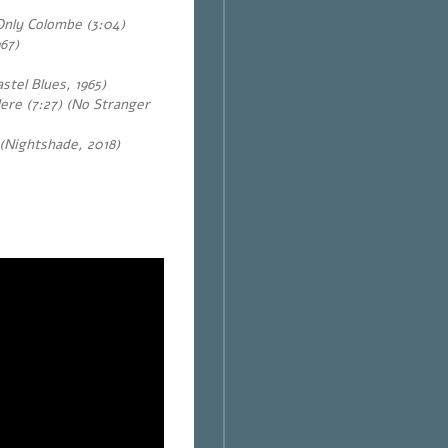
Only Colombe (3:04)
67)
tel Blues, 1965)
ere (7:27) (No Stranger
 (Nightshade, 2018)