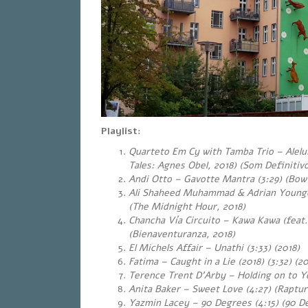
Playlist:
Quarteto Em Cy with Tamba Trio – Alelui
Tales: Agnes Obel, 2018) (Som Definitivo
Andi Otto – Gavotte Mantra (3:29) (Bow
Ali Shaheed Muhammad & Adrian Younge
(The Midnight Hour, 2018)
Chancha Vía Circuito – Kawa Kawa (feat.
(Bienaventuranza, 2018)
El Michels Affair – Unathi (3:33) (2018)
Fatima – Caught in a Lie (2018) (3:32) (20
Terence Trent D’Arby – Holding on to Yo
Anita Baker – Sweet Love (4:27)
(Rapture
Yazmin Lacey – 90 Degrees (4:15) (90 D