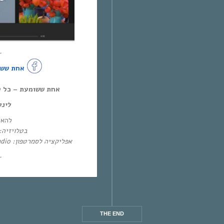
~
אחת ששו
אחת ששומעת – כל יום חמיש,
לינ:
להא:
בטלו: HOT – ערוץ 87 | YES – ערוץ 71
אפליקציה לסמרטפון: Eol Radio (אנדרואיד/אייפון) או באפליקציית
~
THE END