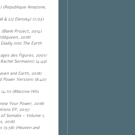
2) (Republique Amazone,
l & Liz Elensky) (7:03)
(Blank Project, 2014)
ildqueen, 2018)
Gladly into The Earth
sages des Figures, 2001)
 Rachel Sermanni) (4:49)
aven and Earth, 2018)
nd Power Version) (8:40)
(4:11) (Massive Hits
Know Your Power, 2018)
tions EP, 2015)
 of Somalia – Volume 1,
s, 2018)
s (5:58) (Heaven and