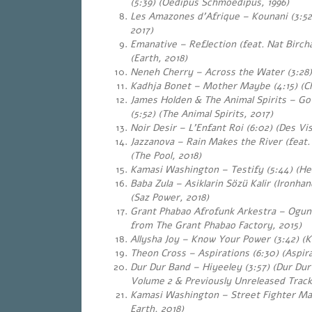
(5:39) (Oedipus Schmoedipus, 1996)
Les Amazones d’Afrique – Kounani (3:5
2017)
Emanative – Reflection (feat. Nat Birchal
(Earth, 2018)
Neneh Cherry – Across the Water (3:28) 
Kadhja Bonet – Mother Maybe (4:15) (Ch
James Holden & The Animal Spirits – Go 
(5:52) (The Animal Spirits, 2017)
Noir Desir – L’Enfant Roi (6:02) (Des Vi
Jazzanova – Rain Makes the River (feat.
(The Pool, 2018)
Kamasi Washington – Testify (5:44) (He
Baba Zula – Asiklarin Sözü Kalir (Ironha
(Saz Power, 2018)
Grant Phabao Afrofunk Arkestra – Ogun 
from The Grant Phabao Factory, 2015)
Allysha Joy – Know Your Power (3:42) (
Theon Cross – Aspirations (6:30) (Aspira
Dur Dur Band – Hiyeeley (3:57) (Dur Dur
Volume 2 & Previously Unreleased Track
Kamasi Washington – Street Fighter Ma
Earth, 2018)