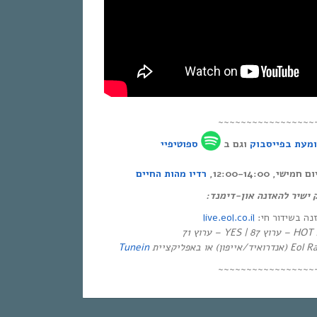
~~~~~~~~~~~~~~~~~
מעת בפייסבוק
וגם ב
ספוטיפיי
י, 12:00-14:00
רדיו מהות החיים
ק ישיר להאזנה און-דימנד
live.eol.co.il
זנה בשידור חי
יזיה
Tunein
~~~~~~~~~~~~~~~~~