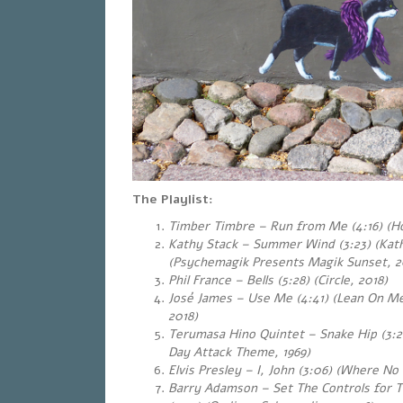
The Playlist:
Timber Timbre – Run from Me (4:16) (H
Kathy Stack – Summer Wind (3:23) (Kath
(Psychemagik Presents Magik Sunset, 2
Phil France – Bells (5:28) (Circle, 2018)
José James – Use Me (4:41) (Lean On Me
2018)
Terumasa Hino Quintet – Snake Hip (3:2
Day Attack Theme, 1969)
Elvis Presley – I, John (3:06) (Where No
Barry Adamson – Set The Controls for T