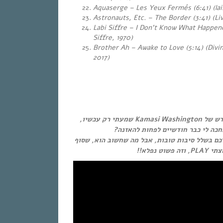
Aquaserge – Les Yeux Fermés (6:41) (lai
Astronauts, Etc. – The Border (3:41) (Li
Labi Siffre – I Don’t Know What Happene
Siffre, 1970)
Brother Ah – Awake to Love (5:14) (Divi
2017)
…
…
איך קרה שאת האלבום החדש של Kamasi Washington שמעתי רק עכשיו,
חכה לי כבר חודשיים לפחות להאזנה
לכם בשלל סיבות טובות, אבל מה שחשוב הוא, שסוף
סוף לחצתי PLA