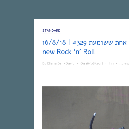
STANDARD
אחת ששומעת #329 | 16/8/18 | Jazz is the
new Rock ‘n’ Roll
By
Eliana Ben-David
•
On
16/08/2018
•
In
•
וזיקה