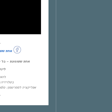
~
אחת ששו
אחת ששומעת – כל יום חמיש,
לינ:
להא:
בטלו: HOT – ערוץ 87 | YES – ערוץ 71
אפליקציה לסמרטפון: Eol Radio (אנדרואיד/אייפון) או באפליקציית
~