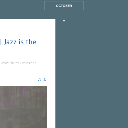
OCTOBER
מ
,
אחת ששומעת
1 min read
♫
♫