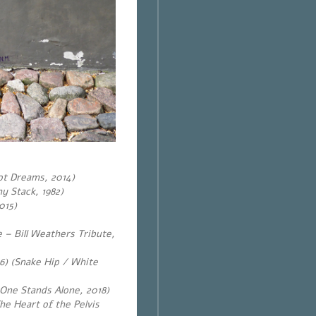
ot Dreams, 2014)
y Stack, 1982)
015)
 – Bill Weathers Tribute,
6) (Snake Hip / White
 One Stands Alone, 2018)
he Heart of the Pelvis