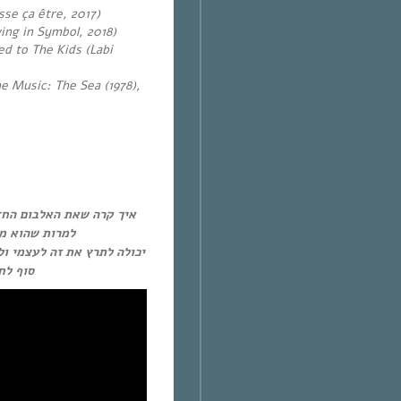
sse ça être, 2017)
ving in Symbol, 2018)
d to The Kids (
Labi
ne Music: The Sea (1978),
למרות שהוא מ?
יכולה לתרץ את זה לעצמי ו
Y, וזה פשוט נפלא!!