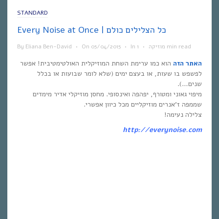
STANDARD
Every Noise at Once | כל הצלילים כולם
1 min read
מוזיקה
•
In
•
05/04/2015
On
•
Eliana Ben-David
By
האתר הזה
הוא כמו ערימת השחת המוזיקלית האולטימטיבית! אפשר
לפשפש בו שעות, או בעצם ימים (שלא לומר שבועות או בכלל
שנים…).
מיפוי גאוני ומטורף, יפהפה ואינסופי. מחסן מוזיקלי אדיר מימדים
שממפה ז’אנרים מוזיקליים מכל כיוון אפשרי.
צלילה נעימה!
http://everynoise.com