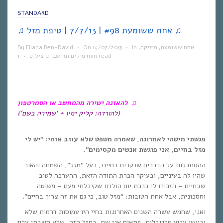
STANDARD
♫ אחת ששומעת #98 | 7/7/13 | טיפת מזל ♫
אחת ששומעת
,
מוזיקה
,
In
•
14/07/2013
On
•
Eliana Ben-David
By
1 min read
מילים ומחשבות
,
צילום
•
♫ להאזנה ישירה מהמחשב או הסמרטפון
(להורדה: קליק ימין + ‘שמירה בשם’)
פגשתי מישהי לאחרונה, שאמרה משפט שלא עוזב אותי: “יש לי
מזל בחיים, אני פוגשת אנשים מקסימים”.
ההסתכלות על הדברים שנקרים בחיינו, כעל “מזל”, השמחה והאור
שהיו לה בעיניים, ובעיקר הכרת התודה הזאת, ההערכה לטוב
שבחיים – הזכירו לי ברכת יום הולדת שקיבלתי פעם – פשוטה
וחסכונית, אבל אחת הטובות: “מזל טוב, כי גם את זה צריך בחיים”.
ואני, שחמש עשרה השנים האחרונות בחיי היו עמוסות דרמות שלא
יביישו ערוץ טלנובלות, פתאום אני שם, במזל הזה, שלא חשבתי עליו