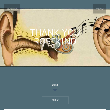
SIDEBAR
MENU
THANK YOU
ROSEKIND
2013
JULY