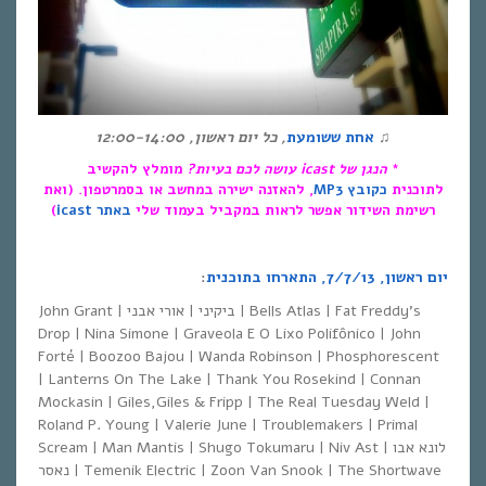
♫
אחת ששומעת
,
כל יום ראשון
, 12:00-14:00
*
הנגן של
icast
עושה לכם בעיות?
מומלץ להקשיב
לתוכנית
כקובץ MP3
, להאזנה ישירה במחשב או בסמרטפון. (ואת
רשימת השידור אפשר לראות במקביל בעמוד שלי
באתר icast
)
יום ראשון, 7/7/13, התארחו בתוכנית
:
John Grant | ביקיני | אורי אבני | Bells Atlas | Fat Freddy’s
Drop | Nina Simone | Graveola E O Lixo Polifônico | John
Forté | Boozoo Bajou | Wanda Robinson | Phosphorescent
| Lanterns On The Lake | Thank You Rosekind | Connan
Mockasin | Giles,Giles & Fripp | The Real Tuesday Weld |
Roland P. Young | Valerie June | Troublemakers | Primal
Scream | Man Mantis | Shugo Tokumaru | Niv Ast | לונא אבו
נאסר | Temenik Electric | Zoon Van Snook | The Shortwave