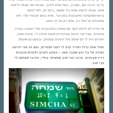
כל כך הרבה זמן, ואם כן, בטח שלא לחיוב. ועכשיו אני מנסה לראות
אותו. מנסה לראות אותו בלי מאמץ, ביום יום, לאו דווקא
ברטרוספקטיבה וחשבונות נפש וכו’, אלא בכאן ועכשיו שלי. ולא
מסתכלת על מזל רע, אלא רק על זה הטוב.
אז עדיין לא יודעת לומר אם משהו בהתבוננות שלי ישתנה בצורה
מהותית, אבל אני יודעת שבינתיים משהו מדגדג לי, מדגדג אותי,
ושהיום היה לי יום שופע מזל ורגעים קסומים, ובעצם גם אתמול.
ומזל אחד גדול ואדיר קרה לי לפני שנתיים, ואת זה אני יודעת
ומודה על כל רגע שעבר מאז – העונג לערוך ולהגיש תוכנית
רדיו שבועית. הדבר הכי טוב שעשיתי בחיי, והדבר שעושה לי
הכי טוב.